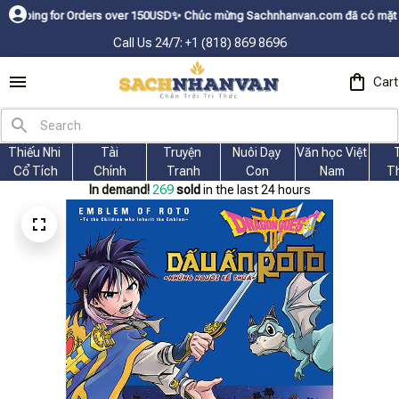
for Orders over 150USDㅤ✨
Chúc mừng Sachnhanvan.com đã có mặt hơn 200 quố
Call Us 24/7: +1 (818) 869 8696
Cart
Thiếu Nhi 
Tài
Truyện 
Nuôi Dạy 
Văn học Việt 
Cổ Tích
Chính
Tranh
Con
Nam
T
In demand!
273
sold
in the last 24 hours