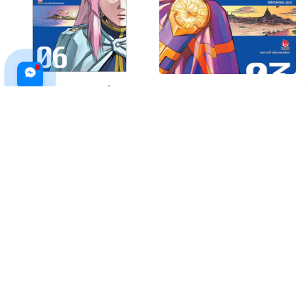
Dragon Quest - Dấu Ấn Roto -
Kim Đồng - Dragon Quest - Dấu
Những Người Kế Thừa - Tập 6
Ấn Roto - Những Người Kế Thừa
$20.99 USD
$28.99 USD
$19.99 USD
ADD TO CART
ADD TO CART