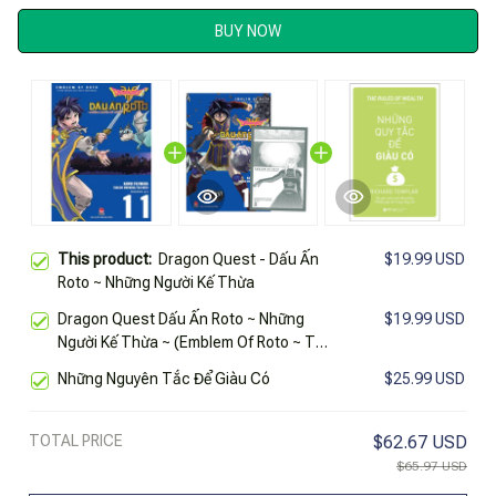
BUY NOW
This product:
Dragon Quest - Dấu Ấn
$19.99 USD
Roto ~ Những Người Kế Thừa
Dragon Quest Dấu Ấn Roto ~ Những
$19.99 USD
Người Kế Thừa ~ (Emblem Of Roto ~ To
The Children Who Inherit The Emblem
Những Nguyên Tắc Để Giàu Có
$25.99 USD
~) Tập 19 [Tặng Kèm Postcard]
TOTAL PRICE
$62.67 USD
$65.97 USD