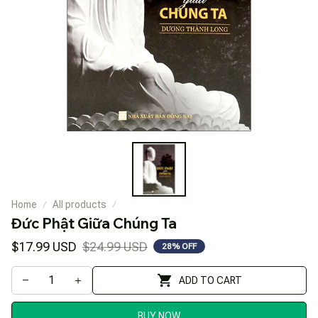
Home
All products
Đức Phật Giữa Chúng Ta
$17.99 USD
$24.99 USD
28% OFF
ADD TO CART
BUY NOW