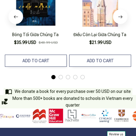
Bóng Tối Giữa Chúng Ta
Điều Còn Lại Giữa Chúng Ta
$35.99 USD
$21.99 USD
$48.99 USD
ADD TO CART
ADD TO CART
We donate a book for every purchase over 50 USD on our site
More than 500+ books are donated to schools in Vietnam every
quarter