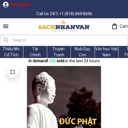
W ⬇
Call Us 24/7: +1 (818) 869 8696
Cart
Thiếu Nhi 
Tài
Truyện 
Nuôi Dạy 
Văn học Việt 
Cổ Tích
Chính
Tranh
Con
Nam
T
In demand!
230
sold
in the last 24 hours