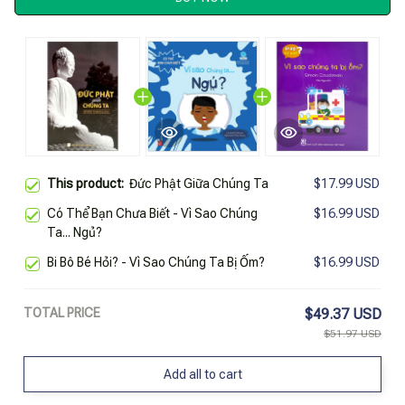
This product:
Đức Phật Giữa Chúng Ta
$17.99 USD
Có Thể Bạn Chưa Biết - Vì Sao Chúng
$16.99 USD
Ta... Ngủ?
Bi Bô Bé Hỏi? - Vì Sao Chúng Ta Bị Ốm?
$16.99 USD
TOTAL PRICE
$49.37 USD
$51.97 USD
Add all to cart