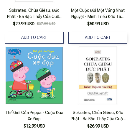
Sokrates, Chúa Giêsu, Đức
Một Cuộc Đời Một Vầng Nhật
Phật - Ba Bậc Thầy Của Cuộc
Nguyệt - Minh Triều Đức Tâm
Sống
Ảnh
$27.99 USD
$37.99 USD
$60.99 USD
ADD TO CART
ADD TO CART
Thế Giới Của Peppa - Cuộc Đua
Sokrates, Chúa Giêsu, Đức
Xe Đạp
Phật - Ba Bậc Thầy Của Cuộc
Sống
$12.99 USD
$26.99 USD