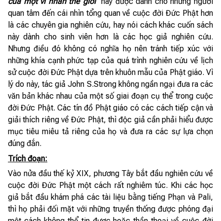
của một vĩ nhân thế giới
” này được dành cho những người
quan tâm đến cái nhìn tổng quan về cuộc đời Đức Phật hơn
là các chuyên gia nghiên cứu, hay nói cách khác cuốn sách
này dành cho sinh viên hơn là các học giả nghiên cứu.
Nhưng điều đó không có nghĩa họ nên tránh tiếp xúc với
những khía cạnh phức tạp của quá trình nghiên cứu về lịch
sử cuộc đời Đức Phật dựa trên khuôn mẫu của Phật giáo. Vì
lý do này, tác giả John S.Strong không ngần ngại đưa ra các
văn bản khác nhau của một số giai đoạn cụ thể trong cuộc
đời Đức Phật. Các tín đồ Phật giáo có các cách tiếp cận và
giải thích riêng về Đức Phật, thì độc giả cần phải hiểu được
mục tiêu miêu tả riêng của họ và đưa ra các sự lựa chọn
đúng đắn.
Trích đoạn:
Vào nửa đầu thế kỷ XIX, phương Tây bắt đầu nghiên cứu về
cuộc đời Đức Phật một cách rất nghiêm túc. Khi các học
giả bắt đầu khám phá các tài liệu bằng tiếng Phạn và Pali,
thì họ phải đối mặt với những truyền thống được phóng đại
một cách không thể tin được hoặc thần thoại về cuộc đời