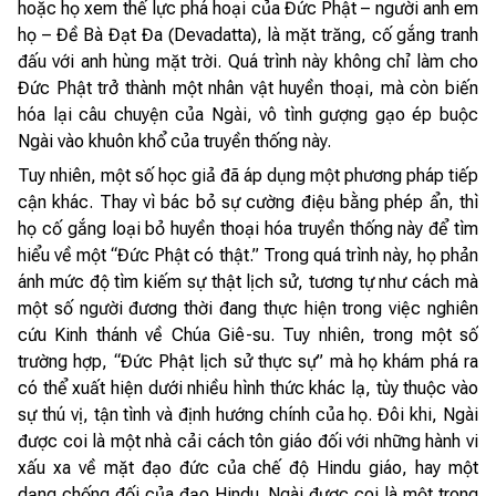
hoặc họ xem thế lực phá hoại của Đức Phật – người anh em
họ – Đề Bà Đạt Đa (Devadatta), là mặt trăng, cố gắng tranh
đấu với anh hùng mặt trời. Quá trình này không chỉ làm cho
Đức Phật trở thành một nhân vật huyền thoại, mà còn biến
hóa lại câu chuyện của Ngài, vô tình gượng gạo ép buộc
Ngài vào khuôn khổ của truyền thống này.
Tuy nhiên, một số học giả đã áp dụng một phương pháp tiếp
cận khác. Thay vì bác bỏ sự cường điệu bằng phép ẩn, thì
họ cố gắng loại bỏ huyền thoại hóa truyền thống này để tìm
hiểu về một “Đức Phật có thật.” Trong quá trình này, họ phản
ánh mức độ tìm kiếm sự thật lịch sử, tương tự như cách mà
một số người đương thời đang thực hiện trong việc nghiên
cứu Kinh thánh về Chúa Giê-su. Tuy nhiên, trong một số
trường hợp, “Đức Phật lịch sử thực sự” mà họ khám phá ra
có thể xuất hiện dưới nhiều hình thức khác lạ, tùy thuộc vào
sự thú vị, tận tình và định hướng chính của họ. Đôi khi, Ngài
được coi là một nhà cải cách tôn giáo đối với những hành vi
xấu xa về mặt đạo đức của chế độ Hindu giáo, hay một
dạng chống đối của đạo Hindu. Ngài được coi là một trong