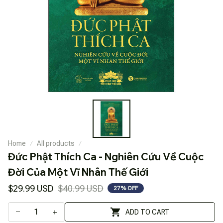
Home
All products
Đức Phật Thích Ca - Nghiên Cứu Về Cuộc 
Đời Của Một Vĩ Nhân Thế Giới
$29.99 USD
$40.99 USD
27% OFF
ADD TO CART