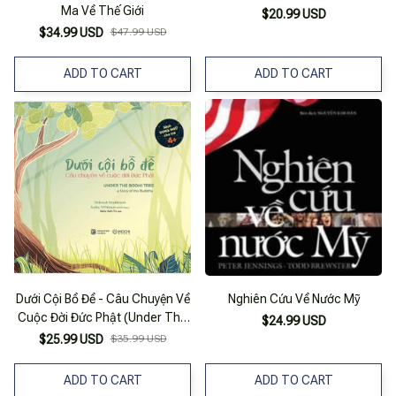
Ma Về Thế Giới
$20.99 USD
$34.99 USD
$47.99 USD
ADD TO CART
ADD TO CART
Dưới Cội Bồ Đề - Câu Chuyện Về
Nghiên Cứu Về Nước Mỹ
Cuộc Đời Đức Phật (Under The
$24.99 USD
Bodhi Tree)
$25.99 USD
$35.99 USD
ADD TO CART
ADD TO CART