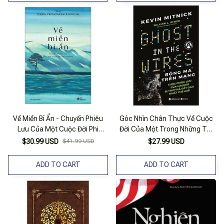
Về Miền Bí Ẩn - Chuyến Phiêu
Góc Nhìn Chân Thực Về Cuộc
Lưu Của Một Cuộc Đời Phi
Đời Của Một Trong Những Tội
Thường
Phạm Mạng Cao Cấp Đầu Tiên
$30.99 USD
$41.99 USD
$27.99 USD
Trên Thế Giới: Bóng Ma Trên
Mạng
ADD TO CART
ADD TO CART