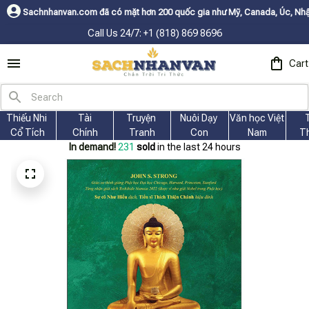
 đã có mặt hơn 200 quốc gia như Mỹ, Canada, Úc, Nhật, Hàn, và các nước 
Call Us 24/7: +1 (818) 869 8696
Cart
Thiếu Nhi 
Tài
Truyện 
Nuôi Dạy 
Văn học Việt 
Cổ Tích
Chính
Tranh
Con
Nam
T
In demand!
231
sold
in the last 24 hours