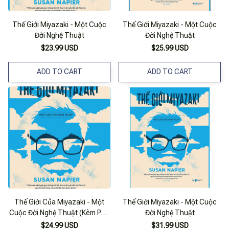
Thế Giới Miyazaki - Một Cuộc
Thế Giới Miyazaki - Một Cuộc
Đời Nghệ Thuật
Đời Nghệ Thuật
$23.99 USD
$25.99 USD
ADD TO CART
ADD TO CART
Thế Giới Của Miyazaki - Một
Thế Giới Miyazaki - Một Cuộc
Cuộc Đời Nghệ Thuật (Kèm Phụ
Đời Nghệ Thuật
Bản Màu)
$24.99 USD
$31.99 USD