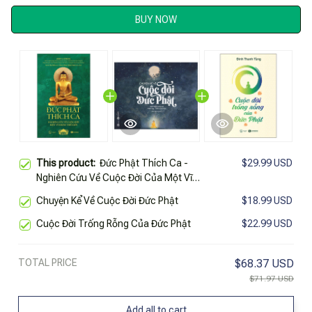
BUY NOW
This product:
Đức Phật Thích Ca -
$29.99 USD
Nghiên Cứu Về Cuộc Đời Của Một Vĩ
Nhân Thế Giới
Chuyện Kể Về Cuộc Đời Đức Phật
$18.99 USD
Cuộc Đời Trống Rỗng Của Đức Phật
$22.99 USD
TOTAL PRICE
$68.37 USD
$71.97 USD
Add all to cart