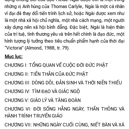
những vị Anh hùng của Thomas Carlyle, Ngài là một cá nhân
vĩ đại đã thay đổi tiến trình lịch sử, hoặc Ngài được xem như
là một nhà xã hội chủ nghĩa, một nhà cách mạng, một người
xây dựng nên xã hội bình đẳng. Đặc biệt, Ngài là hiện thân
của trí tuệ, tình thương yêu và trên hết chính là đạo đức, một
hình tượng lý tưởng theo tiêu chuẩn phẩm hạnh của thời đại
“Victoria” (Almond, 1988, tr. 79).
Mục lục:
CHƯƠNG I: TỔNG QUAN VỀ CUỘC ĐỜI ĐỨC PHẬT
CHƯƠNG II: TIỀN THÂN CỦA ĐỨC PHẬT
CHƯƠNG III: DÒNG DÕI, ĐẢN SINH VÀ THỜI NIÊN THIẾU
CHƯƠNG IV: TÌM ĐẠO VÀ GIÁC NGỘ
CHƯƠNG V: GIÁO LÝ VÀ TĂNG ĐOÀN
CHƯƠNG VI: ĐỜI SỐNG HẰNG NGÀY, THẦN THÔNG VÀ
HÀNH TRÌNH TRUYỀN GIÁO
CHƯƠNG VII: NHỮNG NGÀY CUỐI CÙNG, NIẾT BÀN VÀ XÁ