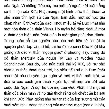
của Ngài. Vì những điều này mà một số người kết luận rằng
sự thị hiện của Đức Phật mang một hình thức thần thoại và
phủ nhận tính lịch sử của Ngài. Ban đầu, một số học giả
chấp nhận lý thuyết của đạo Hindu miêu tả về Đức Phật như
một hóa thân của thần Viṣṇu. Họ tuyên bố rằng Ngài là một
vị thần đặc biệt, nên Phật giáo là một giáo phái đạo Hindu.
Trong cuộc nỗ lực nghiên cứu các mối liên hệ ở mặt từ
nguyên phức tạp và mơ hồ, thì họ đã so sánh Đức Phật khá
giống với các vị thần “ngoại giáo” ở phương Tây, trong đó
có thần Mercury của người Hy Lạp và Woden người
Scandinavia. Sau đó, vào nửa cuối thế kỷ XIX, với sự phổ
biến của thần thoại mặt trời, họ hiểu tiểu sử của Đức Phật
như một câu chuyện ngụ ngôn về một vị thần mặt trời, và
đưa ra các cách giải thích xuyên tạc về mọi chi tiết của
cuộc đời Ngài. Ví dụ, họ coi mẹ của Đức Phật như một nữ
thần của bình minh và họ giải thích rằng cái chết của bà sau
khi sinh Đức Phật giống như sự tan rã của lớp sương mù của
buổi sớm mai, trong tia nắng của mặt trời mọc (con của bà),