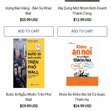
Đừng Bán Hàng - Bán Sự Khác
Xây Dựng Một Nhóm Kinh Doanh
Biệt
Thành Công
$20.99 USD
$12.99 USD
ADD TO CART
ADD TO CART
Bước Đi Ngẫu Nhiên Trên Phố
Khéo Ăn Khéo Nói Sẽ Có Được
Wall
Thiên Hạ
$29.99 USD
$24.99 USD