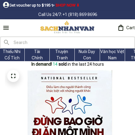
oucher up to $195ㅤ ✨ㅤ
SHOP NOW ⬇
Call Us 24/7: +1 (818) 869 8696
Cart
Thiếu Nhi 
Tài
Truyện 
Nuôi Dạy 
Văn học Việt 
Cổ Tích
Chính
Tranh
Con
Nam
T
In demand!
17
sold
in the last 24 hours