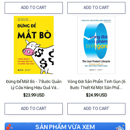
ADD TO CART
ADD TO CART
Đừng Để Mất Bò - 7 Bước Quản
Vòng Đời Sản Phẩm Tinh Gọn (6
Lý Cửa Hàng Hiệu Quả Và
Bước Thiết Kế Một Sản Phẩm
Chống Thất Thoát
Thành Công)
$23.99 USD
$24.99 USD
ADD TO CART
ADD TO CART
SẢN PHẨM VỪA XEM