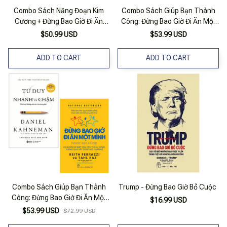
Combo Sách Năng Đoạn Kim
Combo Sách Giúp Bạn Thành
Cương + ​Đừng Bao Giờ Đi Ăn
Công: Đừng Bao Giờ Đi Ăn Một
Một Mình (bộ 2 Cuốn)
Mình + Tư Duy Nhanh Và Chậm
$50.99 USD
$53.99 USD
(bộ 2 Cuốn)
ADD TO CART
ADD TO CART
Combo Sách Giúp Bạn Thành
Trump - Đừng Bao Giờ Bỏ Cuộc
Công: Đừng Bao Giờ Đi Ăn Một
$16.99 USD
Mình + Tư Duy Nhanh Và Chậm
$53.99 USD
$72.99 USD
(Bộ 2 Cuốn)