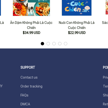
 Là
Ăn Dặm Không Phải Là Cuộc
Nuôi Con Không Phải Là
Sác
Chiến
Cuộc Chiến
$34.99 USD
$22.99 USD
SUPPORT
PO
Contact us
Pri
Y 
Order tracking
Ter
FAQs
Shi
DMCA
Ret