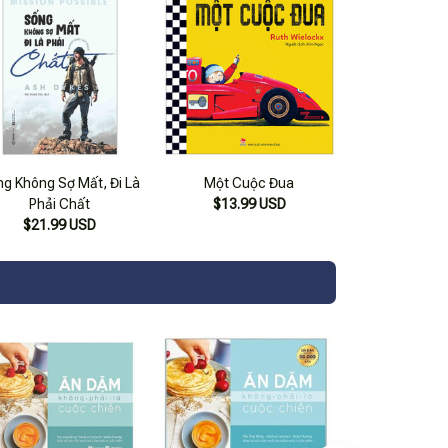
g Không Sợ Mất, Đi Là
Một Cuộc Đua
Phải Chất
$13.99 USD
$21.99 USD