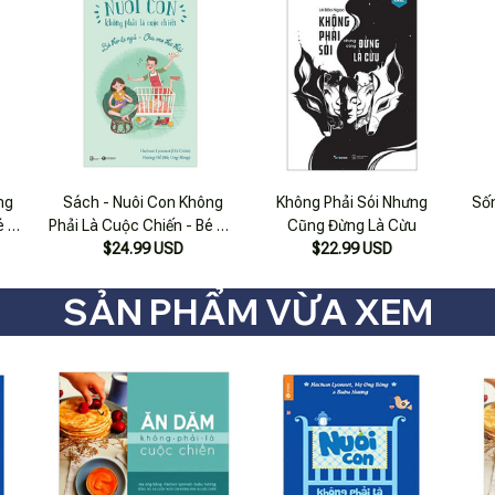
ng
Sách - Nuôi Con Không
Không Phải Sói Nhưng
Sốn
é Tự
Phải Là Cuộc Chiến - Bé Tự
Cũng Đừng Là Cừu
ái
Ngủ - Cha Mẹ Thư Thái
$24.99 USD
$22.99 USD
SẢN PHẨM VỪA XEM