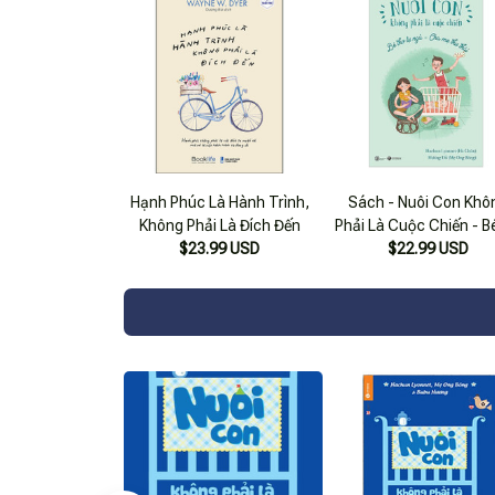
Hạnh Phúc Là Hành Trình,
Sách - Nuôi Con Khô
Không Phải Là Đích Đến
Phải Là Cuộc Chiến - B
$23.99 USD
Ngủ - Cha Mẹ Thư Th
$22.99 USD