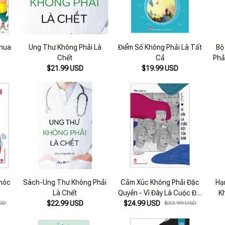
Thua
Ung Thư Không Phải Là
Điểm Số Không Phải Là Tất
Bộ
Chết
Cả
Phả
$21.99 USD
$19.99 USD
Khóc
Sách-Ung Thư Không Phải
Cảm Xúc Không Phải Đặc
Hạ
Là Chết
Quyền - Vì Đây Là Cuộc Đời
K
SD
$22.99 USD
$24.99 USD
Của Bạn
$33.99 USD