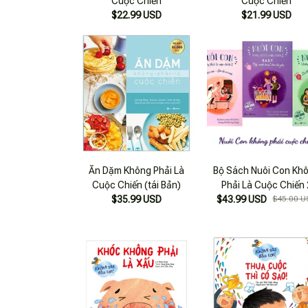
Cuộc Chiến
Cuộc Chiến
$22.99 USD
$21.99 USD
Ăn Dặm Không Phải Là
Bộ Sách Nuôi Con Kh
Cuộc Chiến (tái Bản)
Phải Là Cuộc Chiến 
$35.99 USD
$43.99 USD
$45.00 U