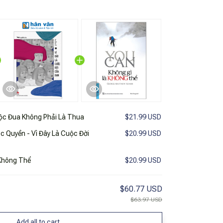
c Đua Không Phải Là Thua
$21.99 USD
 Quyền - Vì Đây Là Cuộc Đời
$20.99 USD
 Không Thể
$20.99 USD
$60.77 USD
$63.97 USD
Add all to cart