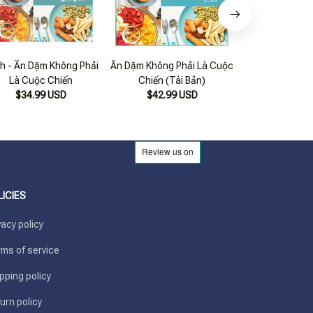
h - Ăn Dặm Không Phải
Ăn Dặm Không Phải Là Cuộc
Ăn Dặm Không P
Là Cuộc Chiến
Chiến (Tái Bản)
Chiến (tá
$34.99 USD
$42.99 USD
$35.99
LICIES
vacy policy
ms of service
pping policy
urn policy