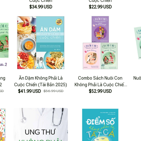
Cuộc Chiến
Cuộc Chiến
$34.99 USD
$22.99 USD
ông
Ăn Dặm Không Phải Là
Combo Sách Nuôi Con
Nuô
2
Cuộc Chiến (Tái Bản 2025)
Không Phải Là Cuộc Chiến
SD
$41.99 USD
$56.99 USD
$52.99 USD
(bộ 3 Tập)