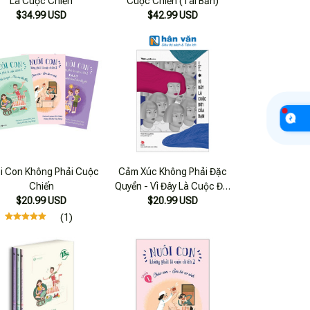
Là Cuộc Chiến
Cuộc Chiến (Tái Bản)
$34.99 USD
$42.99 USD
i Con Không Phải Cuộc
Cảm Xúc Không Phải Đặc
Chiến
Quyền - Vì Đây Là Cuộc Đời
$20.99 USD
$20.99 USD
Của Bạn
(1)