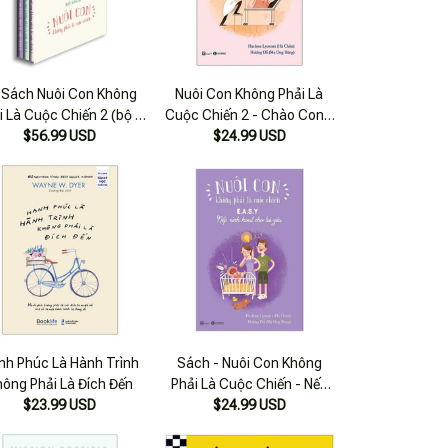
 Sách Nuôi Con Không
Nuôi Con Không Phải Là
i Là Cuộc Chiến 2 (bộ 3
Cuộc Chiến 2 - Chào Con -
$56.99 USD
Cuốn)
Em Bé Sơ Sinh
$24.99 USD
nh Phúc Là Hành Trình
Sách - Nuôi Con Không
hông Phải Là Đích Đến
Phải Là Cuộc Chiến - Nếp
$23.99 USD
Sinh Hoạt Cho Bé Yêu
$24.99 USD