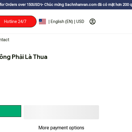
er 150USDㅤ✨
Chúc mừng Sachnhanvan.com đã có mặt hơn 200 quốc gia như Mỹ,
Hotline 24/7
| English (EN) | USD
ntact
ng Phải Là Thua
More payment options