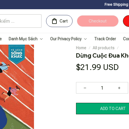
Free Shipping for Orders ov
Cart
Checkout
e
Danh Mục Sách
Our Privacy Policy
Track Order
Co
Home
All products
Dừng Cuộc Đua Khô
$21.99 USD
ADD TO CART