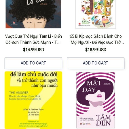
Vượt Qua Trở Ngại Tâm Lí - Biến
65 Bí Kíp Đọc Sách Dành Cho
Cô Đơn Thành Sức Mạnh - Tóc
Mọi Người - Để Việc Đọc Trở
Rối Cô Đơn
Thành Lối Sống
$14.99 USD
$18.99 USD
ADD TO CART
ADD TO CART