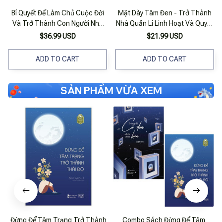
Bí Quyết Để Làm Chủ Cuộc Đời
Mặt Dày Tâm Đen - Trở Thành
Và Trở Thành Con Người Như
Nhà Quản Lí Linh Hoạt Và Quyết
Bạn Muốn
Đoán
$36.99 USD
$21.99 USD
ADD TO CART
ADD TO CART
SẢN PHẨM VỪA XEM
Đừng Để Tâm Trạng Trở Thành
Combo Sách Đừng Để Tâm
T