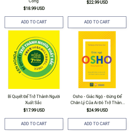
Công
$22.99 USD
$18.99 USD
ADD TO CART
ADD TO CART
Bí Quyết Để Trở Thành Người
Osho - Giác Ngộ - Đừng Để
Xuất Sắc
Chân Lý Của Ai Đó Trở Thành
Triết Lý Của Bạn
$17.99 USD
$24.99 USD
ADD TO CART
ADD TO CART