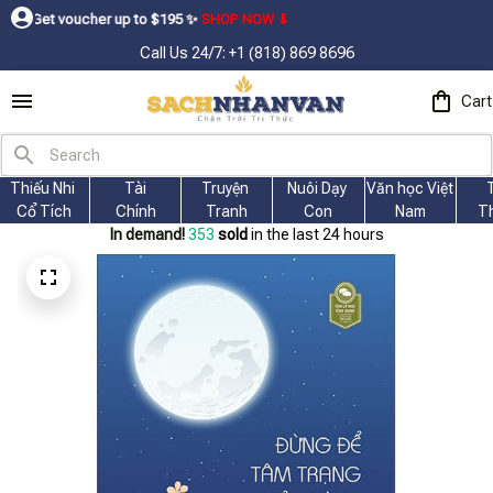
her up to $195ㅤ ✨ㅤ
SHOP NOW ⬇
Call Us 24/7: +1 (818) 869 8696
Cart
Thiếu Nhi 
Tài
Truyện 
Nuôi Dạy 
Văn học Việt 
Cổ Tích
Chính
Tranh
Con
Nam
T
In demand!
357
sold
in the last 24 hours