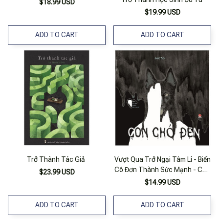
$18.99 USD
$19.99 USD
ADD TO CART
ADD TO CART
Trở Thành Tác Giả
Vượt Qua Trở Ngại Tâm Lí - Biến
Cô Đơn Thành Sức Mạnh - Con
$23.99 USD
Chó Đen
$14.99 USD
ADD TO CART
ADD TO CART