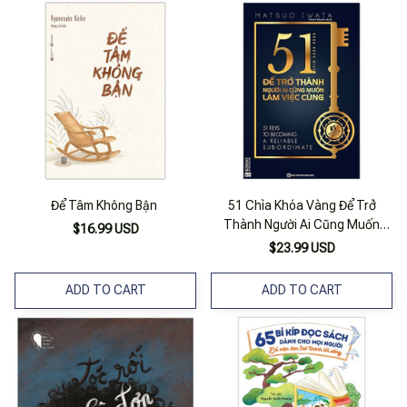
Để Tâm Không Bận
51 Chìa Khóa Vàng Để Trở
Thành Người Ai Cũng Muốn
$16.99 USD
Làm Việc Cùng
$23.99 USD
ADD TO CART
ADD TO CART