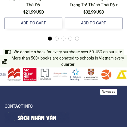
Thái Độ
Trạng Trở Thành Thái Độ +
Đừng Để Cô Đơn Nhấn Chìm Bạn
$21.99 USD
$32.99 USD
(Bộ 2 Cuốn)
ADD TO CART
ADD TO CART
We donate a book for every purchase over 50 USD on our site
More than 500+ books are donated to schools in Vietnam every
quarter
CONTACT INFO