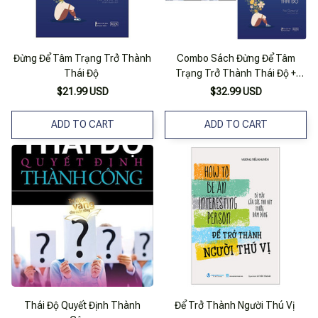
Đừng Để Tâm Trạng Trở Thành
Combo Sách Đừng Để Tâm
Thái Độ
Trạng Trở Thành Thái Độ +
Đừng Để Cô Đơn Nhấn Chìm Bạn
$21.99 USD
$32.99 USD
(Bộ 2 Cuốn)
ADD TO CART
ADD TO CART
Thái Độ Quyết Định Thành
Để Trở Thành Người Thú Vị