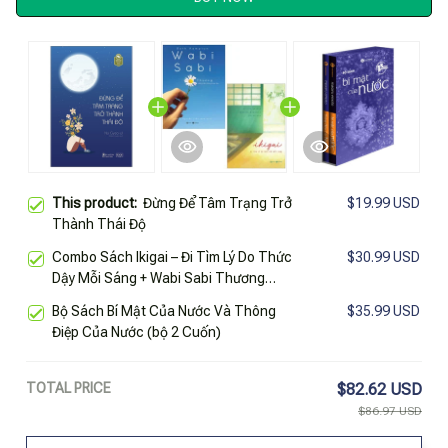
This product:
Đừng Để Tâm Trạng Trở
$19.99 USD
Thành Thái Độ
Combo Sách Ikigai – Đi Tìm Lý Do Thức
$30.99 USD
Dậy Mỗi Sáng + Wabi Sabi Thương
Những Điều Không Hoàn Hảo (Bộ 2
Bộ Sách Bí Mật Của Nước Và Thông
$35.99 USD
Cuốn)
Điệp Của Nước (bộ 2 Cuốn)
TOTAL PRICE
$82.62 USD
$86.97 USD