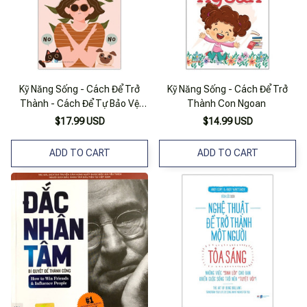
Kỹ Năng Sống - Cách Để Trở
Kỹ Năng Sống - Cách Để Trở
Thành - Cách Để Tự Bảo Vệ
Thành Con Ngoan
Mình
$17.99 USD
$14.99 USD
ADD TO CART
ADD TO CART