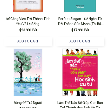
Để Công Việc Trở Thành Tình
Perfect Slogan – Để Ngôn Từ
Yêu Và Lẽ Sống
Trở Thành Sức Mạnh (Tái Bản
2019)
$23.99 USD
$17.99 USD
ADD TO CART
ADD TO CART
Đừng Để Trà Nguội
Làm Thế Nào Để Giúp Con Bạn
Trở Thành Học Sinh Ưu Tú