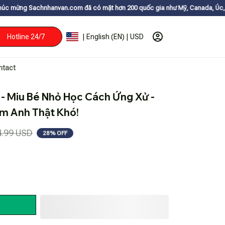
an.com đã có mặt hơn 200 quốc gia như Mỹ, Canada, Úc, Nhật, Hàn, và cá
Hotline 24/7
| English (EN) | USD
ntact
- Miu Bé Nhỏ Học Cách Ứng Xử - 
àm Anh Thật Khó!
4.99 USD
28% OFF