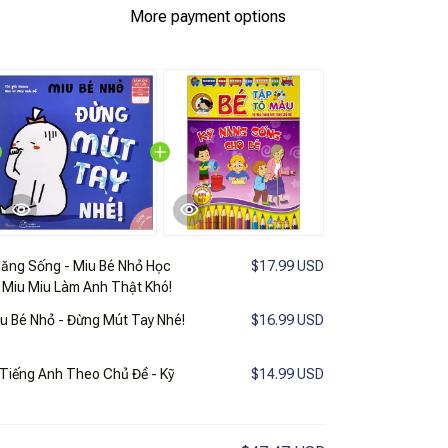
More payment options
Năng Sống - Miu Bé Nhỏ Học
$17.99 USD
 Miu Miu Làm Anh Thật Khó!
u Bé Nhỏ - Đừng Mút Tay Nhé!
$16.99 USD
Tiếng Anh Theo Chủ Đề - Kỹ
$14.99 USD