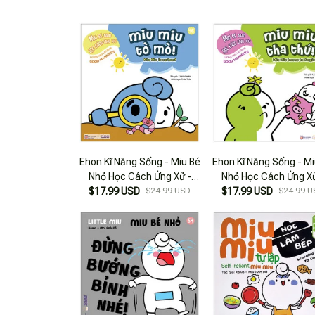
Ehon Kĩ Năng Sống - Miu Bé
Ehon Kĩ Năng Sống - Mi
Nhỏ Học Cách Ứng Xử -
Nhỏ Học Cách Ứng Xử
Tập 46 - Miu Miu Tò Mò
$17.99 USD
$24.99 USD
Tập 44 - Miu Miu Tha 
$17.99 USD
$24.99 U