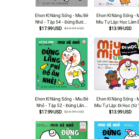
Ehon Kĩ Năng Sống - Miu Bé
Ehon Kĩ Năng Sống - 
Nhỏ - Tập 54 - Đừng Bướng
Miu Tự Lập: Học Làm 
$17.99 USD
Bỉnh Nhé!
$24.99 USD
(từ 1 - 6 Tuổi) (song 
$13.99 USD
Anh - Việt)
Ehon Kĩ Năng Sống - Miu Bé
Ehon Kĩ Năng Sống - 
Nhỏ - Tập 52 - Đừng Lãng
Miu Tự Lập: Đi Học (từ 1
$17.99 USD
Phí Đồ Ăn Nhé!
$24.99 USD
Tuổi) (song Ngữ Anh - V
$13.99 USD