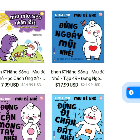
n Kĩ Năng Sống - Miu Bé
Ehon Kĩ Năng Sống - Miu Bé
hỏ Học Cách Ứng Xử -
Nhỏ - Tập 49 - Đừng Ngoáy
 43 - Miu Miu Biết Nhận
17.99 USD
$24.99 USD
$17.99 USD
Mũi Nhé!
$24.99 USD
Lỗi!