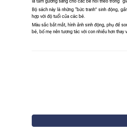
là tấm gương sáng cho các bé noi theo trong “gi
Bộ sách này là những “bức tranh” sinh động, g
hợp với độ tuổi của các bé.
Màu sắc bắt mắt, hình ảnh sinh động, phụ đề son
bé, bố mẹ nên tương tác với con nhiều hơn thay v