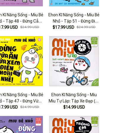
n Kĩ Năng Sống - Miu Bé
Ehon Kĩ Năng Sống - Miu Bé
ỏ - Tập 48 - Đừng Cắn
Nhỏ - Tập 51 - Đừng Đi
17.99 USD
Móng Tay Nhé!
$24.99 USD
$17.99 USD
Chân Đất Nhé!
$24.99 USD
n Kĩ Năng Sống - Miu Bé
Ehon Kĩ Năng Sống - Miu
ỏ - Tập 47 - Đừng Vừa
Miu Tự Lập: Tập Xe Đạp (từ
n Vừa Xem Điện Thoại
17.99 USD
$24.99 USD
1 - 6 Tuổi) (song Ngữ Anh -
$14.99 USD
Nhé!
Việt)