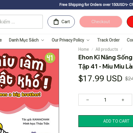
Free Shipping for Orders over 150USDㅤ✨
Chúc mừng Sachnhanv
Cart
Checkout
e
Danh Mục Sách
Our Privacy Policy
Track Order
Co
Home
All products
Ehon Kĩ Năng Sống 
Tập 41 - Miu Miu L
$17.99 USD
$2
ADD TO CART