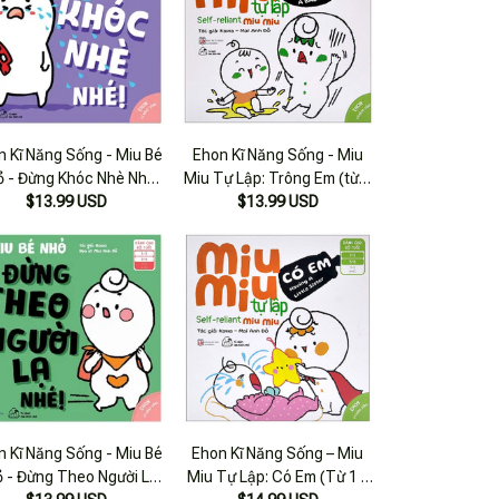
n Kĩ Năng Sống - Miu Bé
Ehon Kĩ Năng Sống - Miu
ỏ - Đừng Khóc Nhè Nhé
Miu Tự Lập: Trông Em (từ 1
(từ 1 - 6 Tuổi)
$13.99 USD
- 6 Tuổi) (song Ngữ Anh -
$13.99 USD
Việt)
n Kĩ Năng Sống - Miu Bé
Ehon Kĩ Năng Sống – Miu
 - Đừng Theo Người Lạ
Miu Tự Lập: Có Em (Từ 1 –