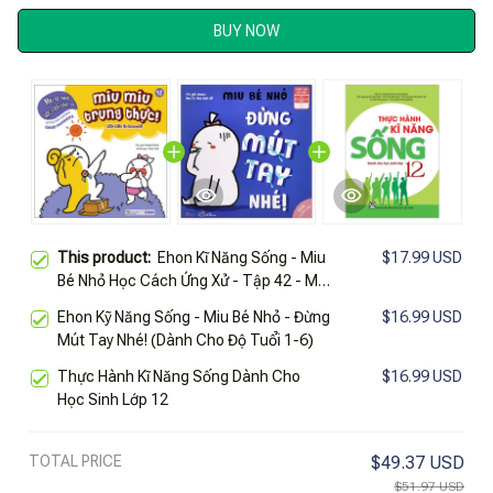
BUY NOW
This product:
Ehon Kĩ Năng Sống - Miu
$17.99 USD
Bé Nhỏ Học Cách Ứng Xử - Tập 42 - Miu
Miu Trung Thực!
Ehon Kỹ Năng Sống - Miu Bé Nhỏ - Đừng
$16.99 USD
Mút Tay Nhé! (Dành Cho Độ Tuổi 1-6)
Thực Hành Kĩ Năng Sống Dành Cho
$16.99 USD
Học Sinh Lớp 12
TOTAL PRICE
$49.37 USD
$51.97 USD