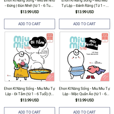
Ehon Kĩ Năng Sống - Miu Bé Nhỏ
Ehon Kĩ Năng Sống – Miu Miu
- Đừng Ị Đùn Nhé! (từ 1 - 6 Tuổi)
Tự Lập – Đánh Răng (Từ 1 – 6
- Tái Bản
Tuổi) (Tái Bản)
$13.99 USD
$13.99 USD
ADD TO CART
ADD TO CART
Ehon Kĩ Năng Sống - Miu Miu Tự
Ehon Kĩ Năng Sống - Miu Miu Tự
Lập - Đi Tắm (từ 1 - 6 Tuổi) (tái
Lập - Mặc Quần Áo (từ 1 - 6
Bản)
Tuổi) (tái Bản)
$13.99 USD
$13.99 USD
ADD TO CART
ADD TO CART