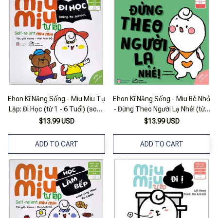
Ehon Kĩ Năng Sống - Miu Miu Tự
Ehon Kĩ Năng Sống - Miu Bé Nhỏ
Lập: Đi Học (từ 1 - 6 Tuổi) (song
- Đừng Theo Người Lạ Nhé! (từ 1
Ngữ Anh - Việt)
- 6 Tuổi)
$13.99 USD
$13.99 USD
ADD TO CART
ADD TO CART