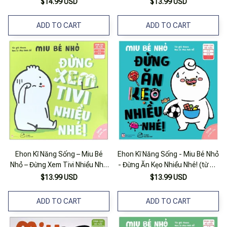
$14.99 USD
$13.99 USD
ADD TO CART
ADD TO CART
Ehon Kĩ Năng Sống – Miu Bé
Ehon Kĩ Năng Sống - Miu Bé Nhỏ
Nhỏ – Đừng Xem Tivi Nhiều Nhé
- Đừng Ăn Kẹo Nhiều Nhé! (từ 1 -
(Từ 1 – 6 Tuổi)
6 Tuổi)
$13.99 USD
$13.99 USD
ADD TO CART
ADD TO CART