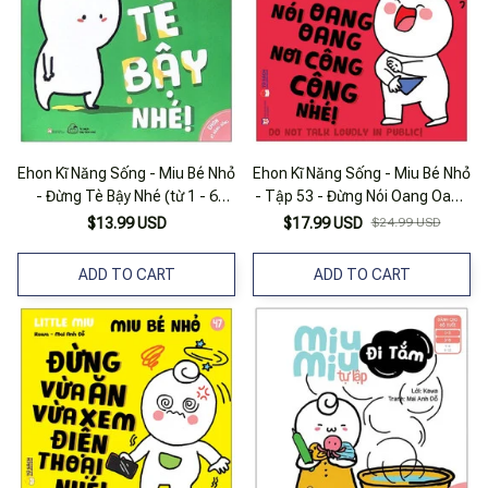
Ehon Kĩ Năng Sống - Miu Bé Nhỏ
Ehon Kĩ Năng Sống - Miu Bé Nhỏ
- Đừng Tè Bậy Nhé (từ 1 - 6
- Tập 53 - Đừng Nói Oang Oang
Tuổi)
Nơi Công Cộng Nhé!
$13.99 USD
$17.99 USD
$24.99 USD
ADD TO CART
ADD TO CART