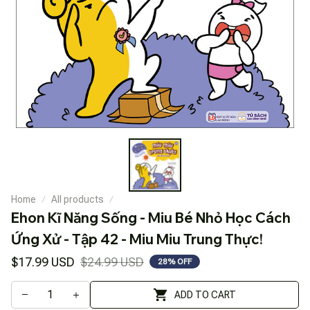
Home
All products
Ehon Kĩ Năng Sống - Miu Bé Nhỏ Học Cách 
Ứng Xử - Tập 42 - Miu Miu Trung Thực!
$17.99 USD
$24.99 USD
28% OFF
ADD TO CART