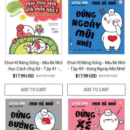
Ehon Kĩ Năng Sống - Miu Bé Nhỏ
Ehon Kĩ Năng Sống - Miu Bé Nhỏ
Học Cách Ứng Xử - Tập 41 -
- Tập 49 - Đừng Ngoáy Mũi Nhé!
Miu Miu Làm Anh Thật Khó!
$17.99 USD
$24.99 USD
$17.99 USD
$24.99 USD
ADD TO CART
ADD TO CART