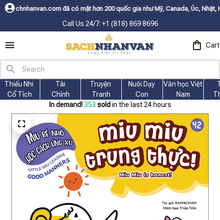
 đã có mặt hơn 200 quốc gia như Mỹ, Canada, Úc, Nhật, Hàn, và các nước 
Call Us 24/7: +1 (818) 869 8696
Cart
Thiếu Nhi 
Tài
Truyện 
Nuôi Dạy 
Văn học Việt 
Cổ Tích
Chính
Tranh
Con
Nam
T
In demand!
353
sold
in the last 24 hours