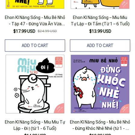
Ehon Kĩ Năng Sống - Miu Bé Nhỏ
Ehon Kĩ Năng Sống – Miu Miu
- Tập 47 - Đừng Vừa Ăn Vừa
Tự Lập – Đi Tắm (Từ 1 – 6 Tuổi)
Xem Điện Thoại Nhé!
$17.99 USD
$24.99 USD
$13.99 USD
ADD TO CART
ADD TO CART
Ehon Kĩ Năng Sống - Miu Miu Tự
Ehon Kĩ Năng Sống - Miu Bé Nhỏ
Lập - Đi Ị (từ 1 - 6 Tuổi)
- Đừng Khóc Nhè Nhé (từ 1 - 6
Tuổi)