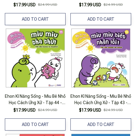
Miu Miu Tò Mò
Miu Miu Ý Tứ
$17.99 USD
$24.99 USD
$17.99 USD
$24.99 USD
ADD TO CART
ADD TO CART
Ehon Kĩ Năng Sống - Miu Bé Nhỏ
Ehon Kĩ Năng Sống - Miu Bé Nhỏ
Học Cách Ứng Xử - Tập 44 -
Học Cách Ứng Xử - Tập 43 -
Miu Miu Tha Thứ!
Miu Miu Biết Nhận Lỗi!
$17.99 USD
$24.99 USD
$17.99 USD
$24.99 USD
ADD TO CART
ADD TO CART