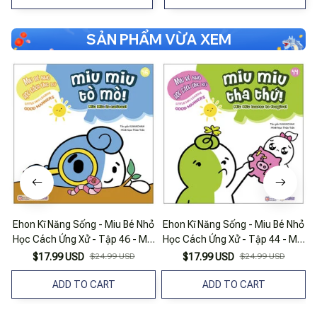
SẢN PHẨM VỪA XEM
Ehon Kĩ Năng Sống - Miu Bé Nhỏ
Ehon Kĩ Năng Sống - Miu Bé Nhỏ
Học Cách Ứng Xử - Tập 46 - Miu
Học Cách Ứng Xử - Tập 44 - Miu
Miu Tò Mò
Miu Tha Thứ!
$17.99 USD
$24.99 USD
$17.99 USD
$24.99 USD
ADD TO CART
ADD TO CART