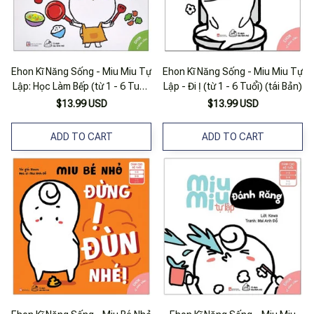
Ehon Kĩ Năng Sống - Miu Miu Tự
Ehon Kĩ Năng Sống - Miu Miu Tự
Lập: Học Làm Bếp (từ 1 - 6 Tuổi)
Lập - Đi Ị (từ 1 - 6 Tuổi) (tái Bản)
(song Ngữ Anh - Việt)
$13.99 USD
$13.99 USD
ADD TO CART
ADD TO CART