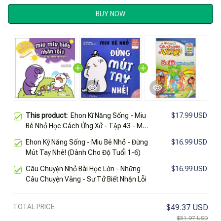
BUY NOW
This product:
Ehon Kĩ Năng Sống - Miu
$17.99 USD
Bé Nhỏ Học Cách Ứng Xử - Tập 43 - Miu
Miu Biết Nhận Lỗi!
Ehon Kỹ Năng Sống - Miu Bé Nhỏ - Đừng
$16.99 USD
Mút Tay Nhé! (Dành Cho Độ Tuổi 1-6)
Câu Chuyện Nhỏ Bài Học Lớn - Những
$16.99 USD
Câu Chuyện Vàng - Sư Tử Biết Nhận Lỗi
TOTAL PRICE
$49.37 USD
$51.97 USD