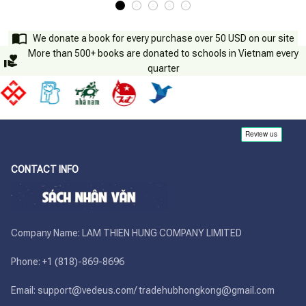
We donate a book for every purchase over 50 USD on our site
More than 500+ books are donated to schools in Vietnam every
quarter
CONTACT INFO
Company Name: LAM THIEN HUNG COMPANY LIMITED

Phone: +1 (818)-869-8696 

Email: support@vedeus.com/ tradehubhongkong@gmail.com
