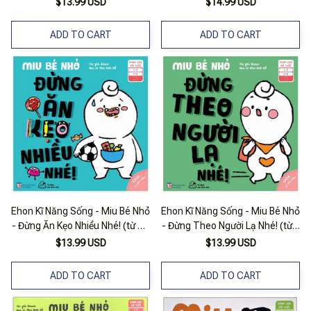
$13.99 USD
$14.99 USD
ADD TO CART
ADD TO CART
Ehon Kĩ Năng Sống - Miu Bé Nhỏ
Ehon Kĩ Năng Sống - Miu Bé Nhỏ
- Đừng Ăn Kẹo Nhiều Nhé! (từ 1 -
- Đừng Theo Người Lạ Nhé! (từ 1
6 Tuổi)
- 6 Tuổi)
$13.99 USD
$13.99 USD
ADD TO CART
ADD TO CART