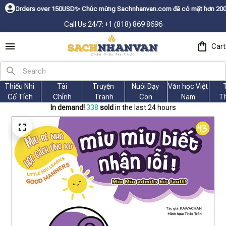
r 150USDㅤ✨
Chúc mừng Sachnhanvan.com đã có mặt hơn 200 quốc gia như Mỹ,
Call Us 24/7: +1 (818) 869 8696
Cart
Thiếu Nhi 
Tài
Truyện 
Nuôi Dạy 
Văn học Việt 
Cổ Tích
Chính
Tranh
Con
Nam
T
In demand!
338
sold
in the last 24 hours