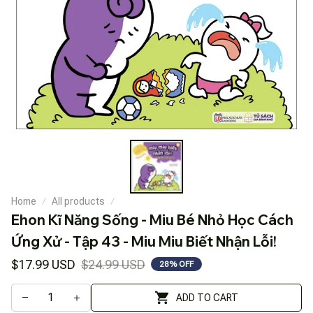
Home
All products
Ehon Kĩ Năng Sống - Miu Bé Nhỏ Học Cách 
Ứng Xử - Tập 43 - Miu Miu Biết Nhận Lỗi!
$17.99 USD
$24.99 USD
28% OFF
ADD TO CART