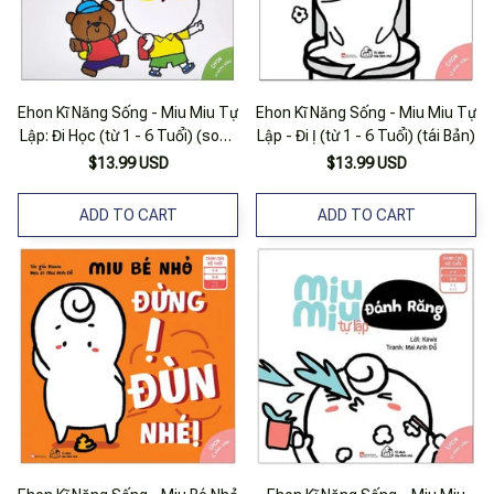
Ehon Kĩ Năng Sống - Miu Miu Tự
Ehon Kĩ Năng Sống - Miu Miu Tự
Lập: Đi Học (từ 1 - 6 Tuổi) (song
Lập - Đi Ị (từ 1 - 6 Tuổi) (tái Bản)
Ngữ Anh - Việt)
$13.99 USD
$13.99 USD
ADD TO CART
ADD TO CART