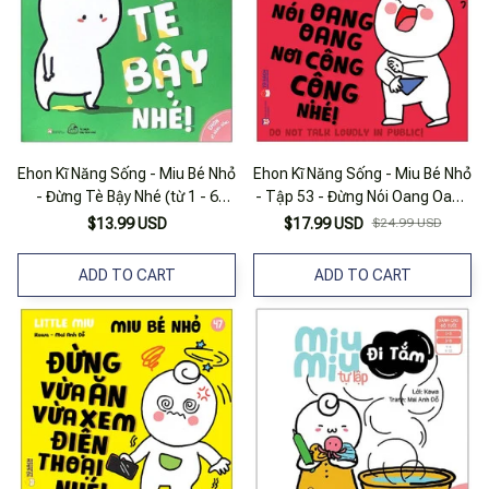
Ehon Kĩ Năng Sống - Miu Bé Nhỏ
Ehon Kĩ Năng Sống - Miu Bé Nhỏ
- Đừng Tè Bậy Nhé (từ 1 - 6
- Tập 53 - Đừng Nói Oang Oang
Tuổi)
Nơi Công Cộng Nhé!
$13.99 USD
$17.99 USD
$24.99 USD
ADD TO CART
ADD TO CART