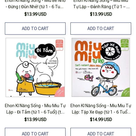
Ehon Kĩ Năng Sống - Miu Bé Nhỏ
Ehon Kĩ Năng Sống – Miu Miu
- Đừng Ị Đùn Nhé! (từ 1 - 6 Tuổi)
Tự Lập – Đánh Răng (Từ 1 – 6
- Tái Bản
Tuổi) (Tái Bản)
$13.99 USD
$13.99 USD
ADD TO CART
ADD TO CART
Ehon Kĩ Năng Sống - Miu Miu Tự
Ehon Kĩ Năng Sống - Miu Miu Tự
Lập - Đi Tắm (từ 1 - 6 Tuổi) (tái
Lập: Tập Xe Đạp (từ 1 - 6 Tuổi)
Bản)
(song Ngữ Anh - Việt)
$13.99 USD
$14.99 USD
ADD TO CART
ADD TO CART