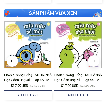
SẢN PHẨM VỪA XEM
Ehon Kĩ Năng Sống - Miu Bé Nhỏ
Ehon Kĩ Năng Sống - Miu Bé Nhỏ
Học Cách Ứng Xử - Tập 46 - Miu
Học Cách Ứng Xử - Tập 44 - Miu
Miu Tò Mò
Miu Tha Thứ!
$17.99 USD
$24.99 USD
$17.99 USD
$24.99 USD
ADD TO CART
ADD TO CART