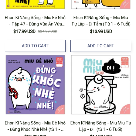
Ehon Kĩ Năng Sống - Miu Bé Nhỏ
Ehon Kĩ Năng Sống – Miu Miu
- Tập 47 - Đừng Vừa Ăn Vừa
Tự Lập – Đi Tắm (Từ 1 – 6 Tuổi)
Xem Điện Thoại Nhé!
$17.99 USD
$24.99 USD
$13.99 USD
ADD TO CART
ADD TO CART
Ehon Kĩ Năng Sống - Miu Bé Nhỏ
Ehon Kĩ Năng Sống - Miu Miu Tự
- Đừng Khóc Nhè Nhé (từ 1 - 6
Lập - Đi Ị (từ 1 - 6 Tuổi)
Tuổi)