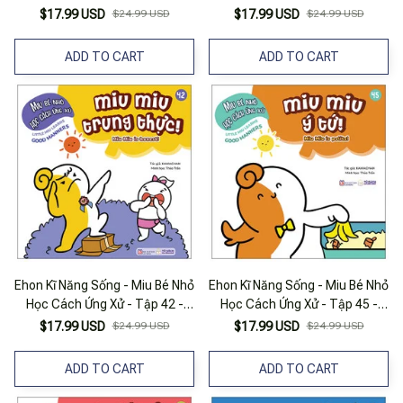
Miu Miu Tò Mò
Miu Miu Tha Thứ!
$17.99 USD
$24.99 USD
$17.99 USD
$24.99 USD
ADD TO CART
ADD TO CART
Ehon Kĩ Năng Sống - Miu Bé Nhỏ
Ehon Kĩ Năng Sống - Miu Bé Nhỏ
Học Cách Ứng Xử - Tập 42 -
Học Cách Ứng Xử - Tập 45 -
Miu Miu Trung Thực!
Miu Miu Ý Tứ
$17.99 USD
$24.99 USD
$17.99 USD
$24.99 USD
ADD TO CART
ADD TO CART