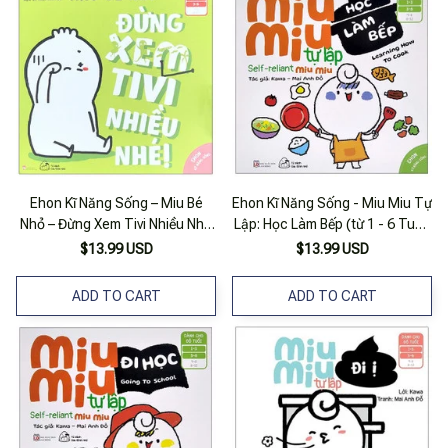
Ehon Kĩ Năng Sống – Miu Bé
Ehon Kĩ Năng Sống - Miu Miu Tự
Nhỏ – Đừng Xem Tivi Nhiều Nhé
Lập: Học Làm Bếp (từ 1 - 6 Tuổi)
(Từ 1 – 6 Tuổi)
(song Ngữ Anh - Việt)
$13.99 USD
$13.99 USD
ADD TO CART
ADD TO CART