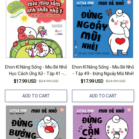
Ehon Kĩ Năng Sống - Miu Bé Nhỏ
Ehon Kĩ Năng Sống - Miu Bé Nhỏ
Học Cách Ứng Xử - Tập 41 -
- Tập 49 - Đừng Ngoáy Mũi Nhé!
Miu Miu Làm Anh Thật Khó!
$17.99 USD
$24.99 USD
$17.99 USD
$24.99 USD
ADD TO CART
ADD TO CART