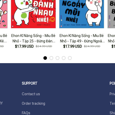
iu Bé
Ehon Kĩ Năng Sống - Miu Bé
Ehon Kĩ Năng Sống - Miu Bé
Ehon
 Xé
Nhỏ - Tập 25 - Đừng Đánh
Nhỏ - Tập 49 - Đừng Ngoáy
Nhỏ
USD
$17.99 USD
Nhau Nhé!
$24.99 USD
$17.99 USD
Mũi Nhé!
$24.99 USD
$
SUPPORT
PO
Contact us
Pri
Y 
Order tracking
Ter
FAQs
Shi