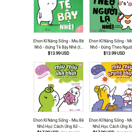
Ehon Kĩ Năng Sống - Miu Bé
Ehon Kĩ Năng Sống - Mi
Nhỏ - Đừng Tè Bậy Nhé (từ
Nhỏ - Đừng Theo Ngườ
$13.99 USD
1 - 6 Tuổi)
Nhé! (từ 1 - 6 Tuổi)
$13.99 USD
Ehon Kĩ Năng Sống - Miu Bé
Ehon Kĩ Năng Sống - Mi
Nhỏ Học Cách Ứng Xử -
Nhỏ Học Cách Ứng Xử