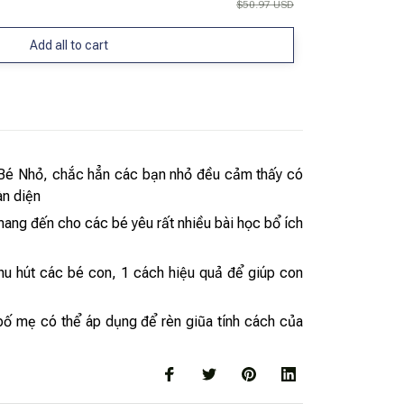
$50.97 USD
Add all to cart
u Bé Nhỏ, chắc hẳn các bạn nhỏ đều cảm thấy có
àn diện
ng đến cho các bé yêu rất nhiều bài học bổ ích
hu hút các bé con, 1 cách hiệu quả để giúp con
ố mẹ có thể áp dụng để rèn giũa tính cách của