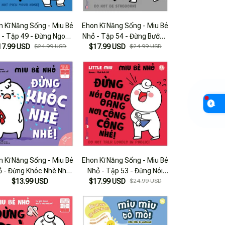
n Kĩ Năng Sống - Miu Bé
Ehon Kĩ Năng Sống - Miu Bé
 - Tập 49 - Đừng Ngoáy
Nhỏ - Tập 54 - Đừng Bướng
17.99 USD
Mũi Nhé!
$24.99 USD
$17.99 USD
Bỉnh Nhé!
$24.99 USD
n Kĩ Năng Sống - Miu Bé
Ehon Kĩ Năng Sống - Miu Bé
ỏ - Đừng Khóc Nhè Nhé
Nhỏ - Tập 53 - Đừng Nói
(từ 1 - 6 Tuổi)
$13.99 USD
Oang Oang Nơi Công Cộng
$17.99 USD
$24.99 USD
Nhé!