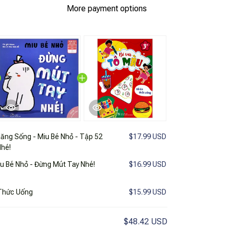
More payment options
Năng Sống - Miu Bé Nhỏ - Tập 52
$17.99 USD
Nhé!
u Bé Nhỏ - Đừng Mút Tay Nhé!
$16.99 USD
 Thức Uống
$15.99 USD
$48.42 USD