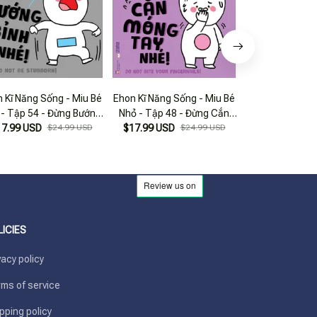
 Kĩ Năng Sống - Miu Bé
Ehon Kĩ Năng Sống - Miu Bé
Ehon Kĩ Năng Số
 - Tập 54 - Đừng Bướng
Nhỏ - Tập 48 - Đừng Cắn
Nhỏ - Tập 47 - 
17.99 USD
Bỉnh Nhé!
$24.99 USD
$17.99 USD
Móng Tay Nhé!
$24.99 USD
Vừa Xem Điện 
$17.99 USD
LICIES
vacy policy
ms of service
pping policy