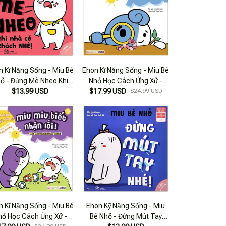
n Kĩ Năng Sống - Miu Bé
Ehon Kĩ Năng Sống - Miu Bé
ỏ - Đừng Mè Nheo Khi
Nhỏ Học Cách Ứng Xử -
Có Khách Nhé! (từ 1 - 6
$13.99 USD
Tập 46 - Miu Miu Tò Mò
$17.99 USD
$24.99 USD
Tuổi)
n Kĩ Năng Sống - Miu Bé
Ehon Kỹ Năng Sống - Miu
hỏ Học Cách Ứng Xử -
Bé Nhỏ - Đừng Mút Tay