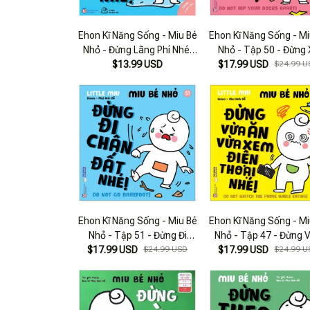
Ehon Kĩ Năng Sống - Miu Bé
Ehon Kĩ Năng Sống - Mi
Nhỏ - Đừng Lãng Phí Nhé!
Nhỏ - Tập 50 - Đừng 
(từ 1 - 6 Tuổi)
$13.99 USD
$17.99 USD
Sách Nhé!
$24.99 U
Ehon Kĩ Năng Sống - Miu Bé
Ehon Kĩ Năng Sống - Mi
Nhỏ - Tập 51 - Đừng Đi
Nhỏ - Tập 47 - Đừng 
$17.99 USD
Chân Đất Nhé!
$24.99 USD
Ăn Vừa Xem Điện Tho
$17.99 USD
$24.99 U
Nhé!