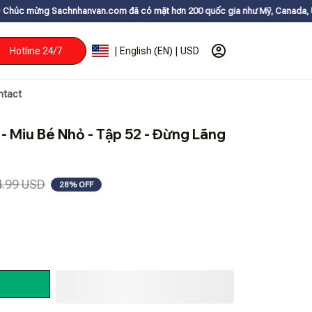
hanvan.com đã có mặt hơn 200 quốc gia như Mỹ, Canada, Úc, Nhật, Hàn, và
Hotline 24/7
| English (EN) | USD
ntact
- Miu Bé Nhỏ - Tập 52 - Đừng Lãng 
4.99 USD
28% OFF