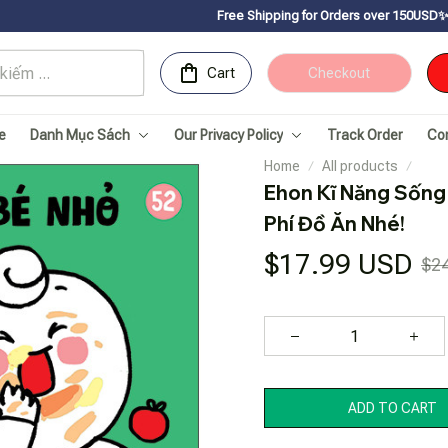
Free Shipping for Orders over 150USDㅤ✨
Chúc mừng Sachn
Cart
Checkout
e
Danh Mục Sách
Our Privacy Policy
Track Order
Co
Home
All products
Ehon Kĩ Năng Sống 
Phí Đồ Ăn Nhé!
$17.99 USD
$2
ADD TO CART