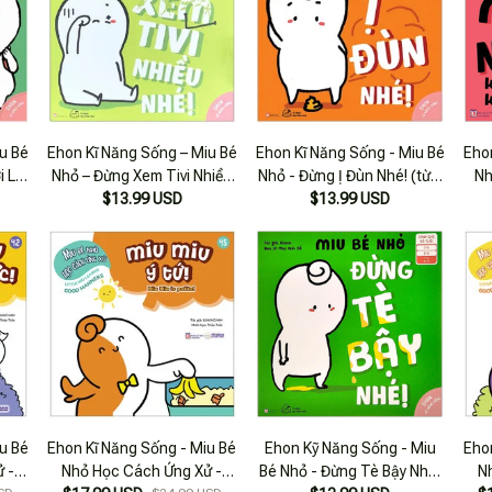
u Bé
Ehon Kĩ Năng Sống – Miu Bé
Ehon Kĩ Năng Sống - Miu Bé
Eho
i Lạ
Nhỏ – Đừng Xem Tivi Nhiều
Nhỏ - Đừng Ị Đùn Nhé! (từ 1
Nh
Nhé (Từ 1 – 6 Tuổi)
$13.99 USD
- 6 Tuổi) - Tái Bản
$13.99 USD
Nhà 
u Bé
Ehon Kĩ Năng Sống - Miu Bé
Ehon Kỹ Năng Sống - Miu
Eho
 -
Nhỏ Học Cách Ứng Xử -
Bé Nhỏ - Đừng Tè Bậy Nhé!
N