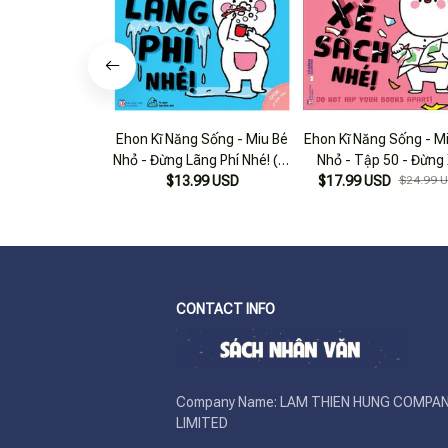
Ehon Kĩ Năng Sống - Miu Bé
Ehon Kĩ Năng Sống - M
Nhỏ - Đừng Lãng Phí Nhé! (từ
Nhỏ - Tập 50 - Đừng
$13.99 USD
1 - 6 Tuổi)
$17.99 USD
Sách Nhé!
$24.99 
CONTACT INFO
Company Name: LAM THIEN HUNG COMPAN
LIMITED
