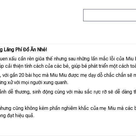
g Lãng Phí Đồ Ăn Nhé!
quen xấu cần rèn giũa thế nhưng sau những lần mắc lỗi của Mi
úp cải thiện tính cách của các bé, giúp bé phát triển một cách to
, với gần 20 bài học mà Miu Miu được mẹ dạy dỗ chắc chắn sẽ ma
ứng xử với mọi người xung quanh.
 ảnh dễ thương, sinh động cùng với màu sắc rực rỡ sẽ dễ dàng t
 nhưng cũng không kém phần nghiêm khắc của mẹ Miu mà các b
ông đạt hiệu quả.