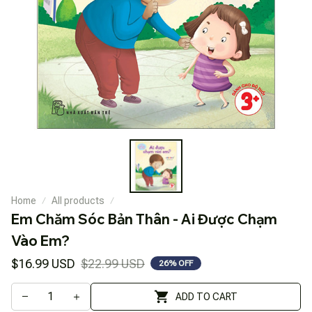
Home
All products
Em Chăm Sóc Bản Thân - Ai Được Chạm 
Vào Em?
$16.99 USD
$22.99 USD
26% OFF
ADD TO CART