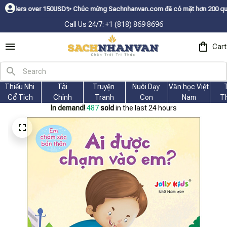
over 150USDㅤ✨
Chúc mừng Sachnhanvan.com đã có mặt hơn 200 quốc gia như M
Call Us 24/7: +1 (818) 869 8696
Cart
Thiếu Nhi 
Tài
Truyện 
Nuôi Dạy 
Văn học Việt 
Cổ Tích
Chính
Tranh
Con
Nam
T
In demand!
488
sold
in the last 24 hours