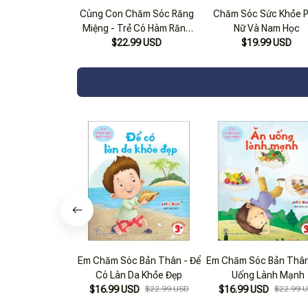
Cùng Con Chăm Sóc Răng
Chăm Sóc Sức Khỏe 
Miệng - Trẻ Có Hàm Răng
Nữ Và Nam Học
Tốt Thì Sẽ Khỏe Mạnh
$22.99 USD
$19.99 USD
Em Chăm Sóc Bản Thân - Để
Em Chăm Sóc Bản Thân
Có Làn Da Khỏe Đẹp
Uống Lành Mạnh
$16.99 USD
$22.99 USD
$16.99 USD
$22.99 