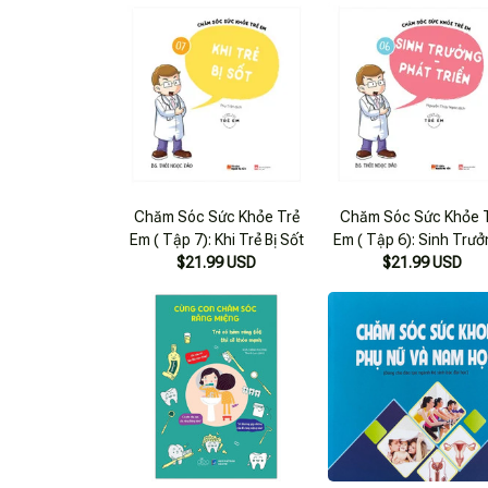
Chăm Sóc Sức Khỏe Trẻ
Chăm Sóc Sức Khỏe 
Em ( Tập 7): Khi Trẻ Bị Sốt
Em ( Tập 6): Sinh Trưở
$21.99 USD
$21.99 USD
Phát Triển