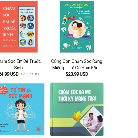
hăm Sóc Em Bé Trước
Cùng Con Chăm Sóc Răng
Sinh
Miệng - Trẻ Có Hàm Răng
24.99 USD
$33.99 USD
Tốt Thì Sẽ Khỏe Mạnh
$23.99 USD