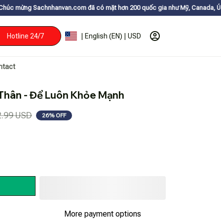
nvan.com đã có mặt hơn 200 quốc gia như Mỹ, Canada, Úc, Nhật, Hàn, và c
Hotline 24/7
| English (EN) | USD
ntact
Thân - Để Luôn Khỏe Mạnh
2.99 USD
26% OFF
More payment options