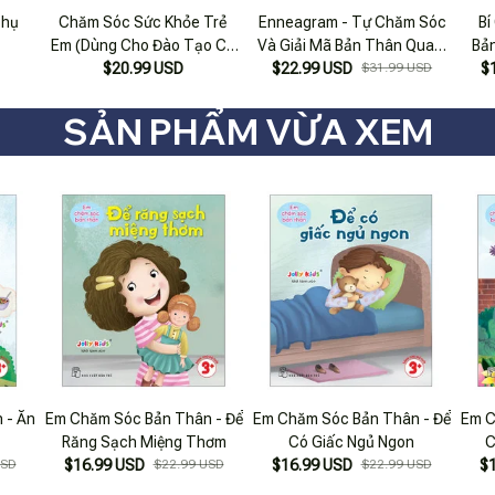
Phụ
Chăm Sóc Sức Khỏe Trẻ
Enneagram - Tự Chăm Sóc
Bí
Em (Dùng Cho Đào Tạo Cử
Và Giải Mã Bản Thân Qua 9
Bản
Nhân Ngành Điều Dưỡng)
$20.99 USD
$22.99 USD
Loại Tính Cách
$31.99 USD
$
SẢN PHẨM VỪA XEM
 - Ăn
Em Chăm Sóc Bản Thân - Để
Em Chăm Sóc Bản Thân - Để
Em C
Răng Sạch Miệng Thơm
Có Giấc Ngủ Ngon
C
USD
$16.99 USD
$22.99 USD
$16.99 USD
$22.99 USD
$