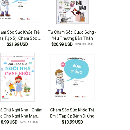
ăm Sóc Sức Khỏe Trẻ
Tự Chăm Sóc Cuộc Sống -
 ( Tập 5): Chăm Sóc ,
Yêu Thương Bản Thân
Bảo Vệ Toàn Diện
$21.99 USD
$20.99 USD
$28.99 USD
Là Chủ Ngôi Nhà - Chăm
Chăm Sóc Sức Khỏe Trẻ
c Cho Ngôi Nhà Mạnh
Em ( Tập 8): Bệnh Dị Ứng
18.99 USD
Khỏe
$25.99 USD
$18.99 USD