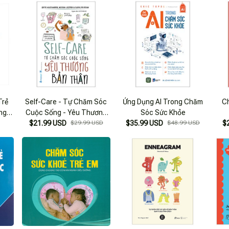
Trẻ
Self-Care - Tự Chăm Sóc
Ứng Dụng AI Trong Chăm
C
ng -
Cuộc Sống - Yêu Thương
Sóc Sức Khỏe
Bản Thân (Tái Bản 2025)
$21.99 USD
$29.99 USD
$35.99 USD
$48.99 USD
$