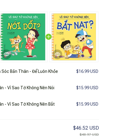
Sóc Bản Thân - Để Luôn Khỏe
$16.99 USD
n - Vì Sao Tớ Không Nên Nói
$15.99 USD
n - Vì Sao Tớ Không Nên Bắt
$15.99 USD
$46.52 USD
$48.97 USD