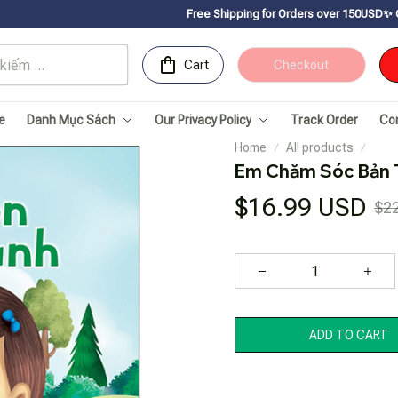
Free Shipping for Orders over 150USDㅤ✨
Chúc mừng Sachnha
Cart
Checkout
e
Danh Mục Sách
Our Privacy Policy
Track Order
Co
Home
All products
Em Chăm Sóc Bản 
$16.99 USD
$2
ADD TO CART