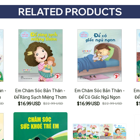
RELATED PRODUCTS
n -
Em Chăm Sóc Bản Thân -
Em Chăm Sóc Bản Thân -
Em
h
Để Răng Sạch Miệng Thơm
Để Có Giấc Ngủ Ngon
Để
SD
$16.99 USD
$22.99 USD
$16.99 USD
$22.99 USD
$