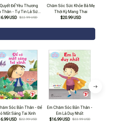
 Quyết Để Yêu Thương
Chăm Sóc Sức Khỏe Bà Mẹ
 Thân - Tự Tin Là Sức
Thời Kỳ Mang Thai
16.99 USD
Mạnh
$22.99 USD
$20.99 USD
hăm Sóc Bản Thân - Để
Em Chăm Sóc Bản Thân -
Em Chăm Sóc Bả
ó Mắt Sáng Tai Xinh
Em Là Duy Nhất
Được Chạm 
16.99 USD
$22.99 USD
$16.99 USD
$22.99 USD
$16.99 USD