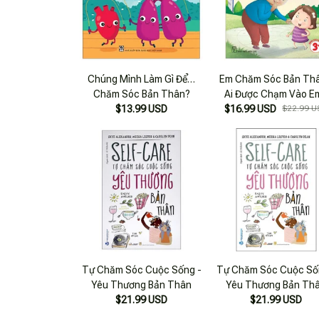
Chúng Mình Làm Gì Để…
Em Chăm Sóc Bản Thâ
Chăm Sóc Bản Thân?
Ai Được Chạm Vào E
$13.99 USD
$16.99 USD
$22.99 U
Tự Chăm Sóc Cuộc Sống -
Tự Chăm Sóc Cuộc Số
Yêu Thương Bản Thân
Yêu Thương Bản Th
$21.99 USD
$21.99 USD