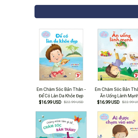
Em Chăm Sóc Bản Thân -
Em Chăm Sóc Bản Thâ
Để Có Làn Da Khỏe Đẹp
Ăn Uống Lành Mạn
$16.99 USD
$22.99 USD
$16.99 USD
$22.99 U