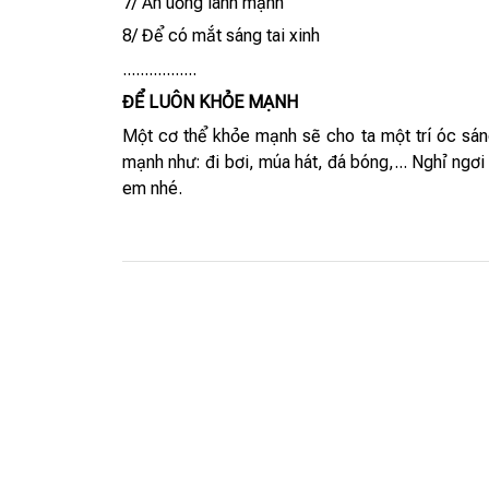
7/ Ăn uống lành mạnh
8/ Để có mắt sáng tai xinh
.................
ĐỂ LUÔN KHỎE MẠNH
Một cơ thể khỏe mạnh sẽ cho ta một trí óc sán
mạnh như: đi bơi, múa hát, đá bóng,... Nghỉ ngơ
em nhé.