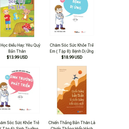
Học Điều Hay: Yêu Quý
Chăm Sóc Sức Khỏe Trẻ
Bản Thân
Em ( Tập 8): Bệnh Dị Ứng
$13.99 USD
$18.99 USD
ăm Sóc Sức Khỏe Trẻ
Chiến Thắng Bản Thân Là
( Tập 6): Sinh Trưởng -
Chiến Thắng Hiển Hách