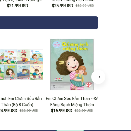
$21.99 USD
Phát Triển
$25.99 USD
Nhất
$32.00 USD
Sách Em Chăm Sóc Bản
Em Chăm Sóc Bản Thân - Để
Em Chăm Sóc Bả
Thân (Bộ 8 Cuốn)
Răng Sạch Miệng Thơm
Có Mắt Sáng 
24.99 USD
$33.99 USD
$16.99 USD
$22.99 USD
$16.99 USD