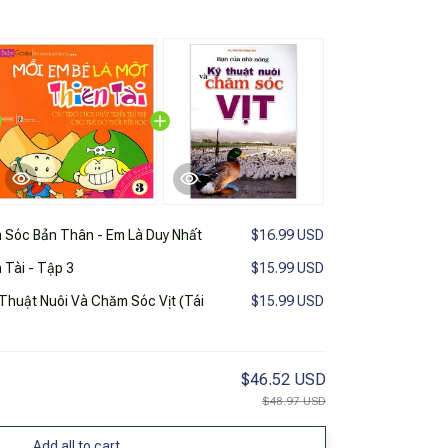
Sóc Bản Thân - Em Là Duy Nhất
$16.99 USD
 Tài - Tập 3
$15.99 USD
Thuật Nuôi Và Chăm Sóc Vịt (Tái
$15.99 USD
$46.52 USD
$48.97 USD
Add all to cart