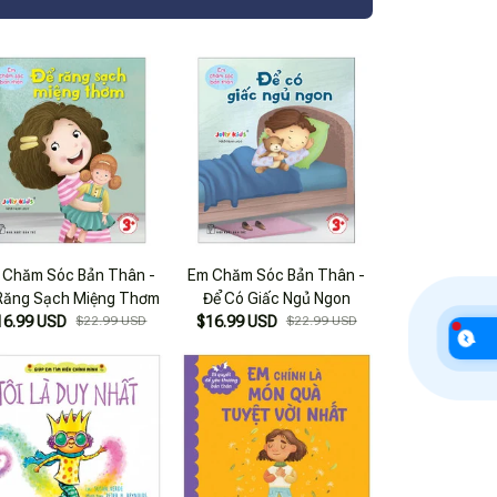
 Chăm Sóc Bản Thân -
Em Chăm Sóc Bản Thân -
Răng Sạch Miệng Thơm
Để Có Giấc Ngủ Ngon
16.99 USD
$22.99 USD
$16.99 USD
$22.99 USD