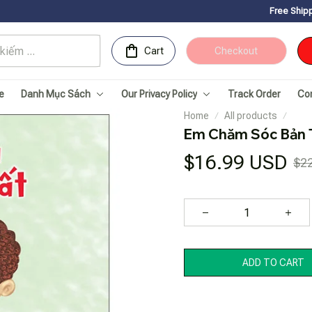
Free Shipping for Orders ov
Cart
Checkout
e
Danh Mục Sách
Our Privacy Policy
Track Order
Co
Home
All products
Em Chăm Sóc Bản T
$16.99 USD
$2
ADD TO CART