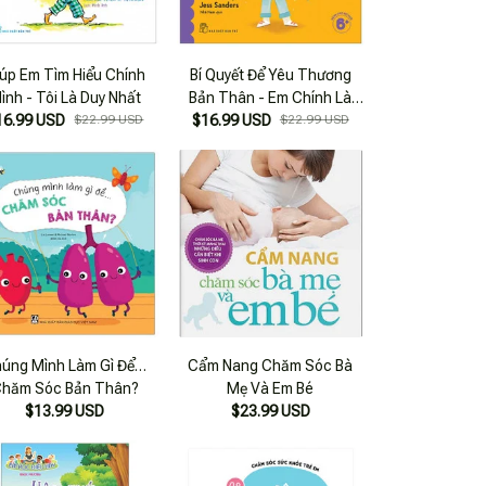
úp Em Tìm Hiểu Chính
Bí Quyết Để Yêu Thương
ình - Tôi Là Duy Nhất
Bản Thân - Em Chính Là
16.99 USD
$22.99 USD
Món Quà Tuyệt Vời Nhất
$16.99 USD
$22.99 USD
úng Mình Làm Gì Để…
Cẩm Nang Chăm Sóc Bà
hăm Sóc Bản Thân?
Mẹ Và Em Bé
$13.99 USD
$23.99 USD