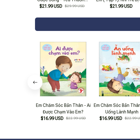
Bản Thân (Tái Bản 2025)
$21.99 USD
$29.99 USD
$21.99 USD
Em Chăm Sóc Bản Thân - Ai
Em Chăm Sóc Bản Thân
Được Chạm Vào Em?
Uống Lành Mạnh
$16.99 USD
$22.99 USD
$16.99 USD
$22.99 