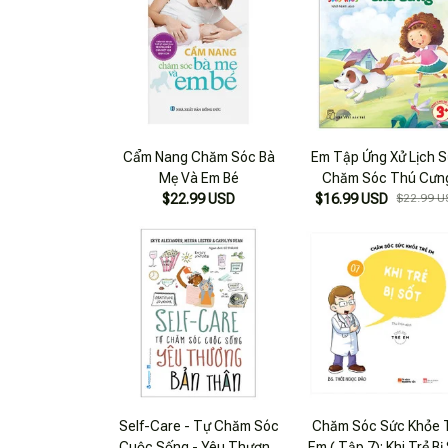
Cẩm Nang Chăm Sóc Bà
Em Tập Ứng Xử Lịch S
Mẹ Và Em Bé
Chăm Sóc Thú Cưn
$22.99 USD
$16.99 USD
$22.99 U
Self-Care - Tự Chăm Sóc
Chăm Sóc Sức Khỏe 
Cuộc Sống - Yêu Thương
Em ( Tập 7): Khi Trẻ Bị