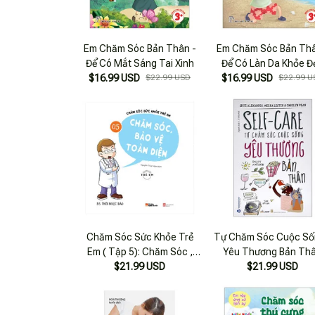
Em Chăm Sóc Bản Thân -
Em Chăm Sóc Bản Thâ
Để Có Mắt Sáng Tai Xinh
Để Có Làn Da Khỏe Đ
$16.99 USD
$22.99 USD
$16.99 USD
$22.99 U
Chăm Sóc Sức Khỏe Trẻ
Tự Chăm Sóc Cuộc Số
Em ( Tập 5): Chăm Sóc ,
Yêu Thương Bản Th
Bảo Vệ Toàn Diện
$21.99 USD
$21.99 USD