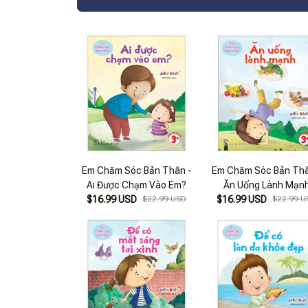
Em Chăm Sóc Bản Thân -
Em Chăm Sóc Bản Thâ
Ai Được Chạm Vào Em?
Ăn Uống Lành Mạn
$16.99 USD
$22.99 USD
$16.99 USD
$22.99 U