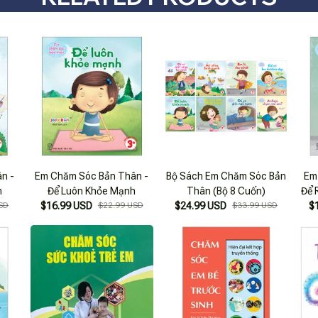
n -
Em Chăm Sóc Bản Thân -
Bộ Sách Em Chăm Sóc Bản
Em
h
Để Luôn Khỏe Mạnh
Thân (Bộ 8 Cuốn)
Để 
SD
$16.99 USD
$22.99 USD
$24.99 USD
$33.99 USD
$