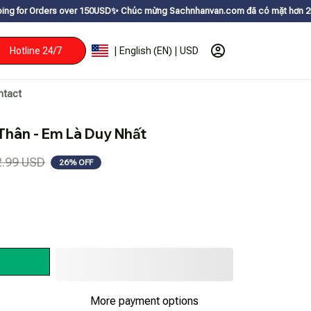
er 150USDㅤ✨
Chúc mừng Sachnhanvan.com đã có mặt hơn 200 quốc gia như Mỹ,
Hotline 24/7
| English (EN) | USD
ntact
hân - Em Là Duy Nhất
2.99 USD
26% OFF
More payment options