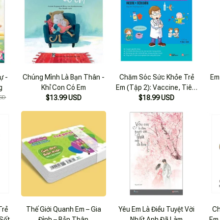
ự -
Chúng Mình Là Bạn Thân -
Chăm Sóc Sức Khỏe Trẻ
Em 
g
Khỉ Con Có Em
Em (Tập 2): Vaccine, Tiêm
SD
$13.99 USD
$18.99 USD
Chủng
Trẻ
Thế Giới Quanh Em – Gia
Yêu Em Là Điều Tuyệt Vời
Ch
 Sốt
Đình – Bản Thân
Nhất Anh Đã Làm
Em 