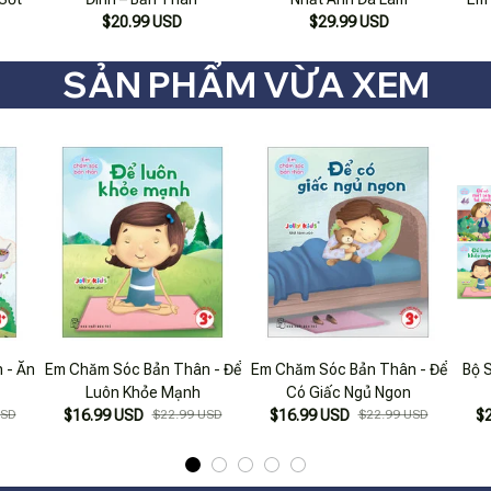
$20.99 USD
$29.99 USD
SẢN PHẨM VỪA XEM
 - Ăn
Em Chăm Sóc Bản Thân - Để
Em Chăm Sóc Bản Thân - Để
Bộ 
Luôn Khỏe Mạnh
Có Giấc Ngủ Ngon
USD
$16.99 USD
$22.99 USD
$16.99 USD
$22.99 USD
$