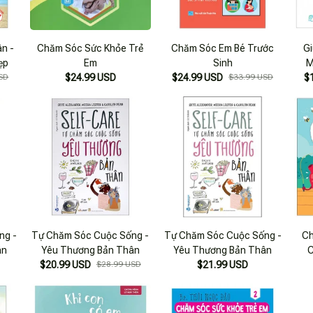
n -
Chăm Sóc Sức Khỏe Trẻ
Chăm Sóc Em Bé Trước
Gi
ẹp
Em
Sinh
M
SD
$24.99 USD
$24.99 USD
$33.99 USD
$
ng -
Tự Chăm Sóc Cuộc Sống -
Tự Chăm Sóc Cuộc Sống -
Ch
ân
Yêu Thương Bản Thân
Yêu Thương Bản Thân
C
$20.99 USD
$28.99 USD
$21.99 USD