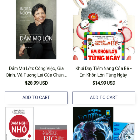
Dám Mơ Lớn: Công Việc, Gia
Khơi Dậy Tiềm Năng Của Bé -
Đình, Và Tương Lai Của Chúng
Em Khôn Lớn Từng Ngày
Ta
$28.99 USD
$14.99 USD
ADD TO CART
ADD TO CART