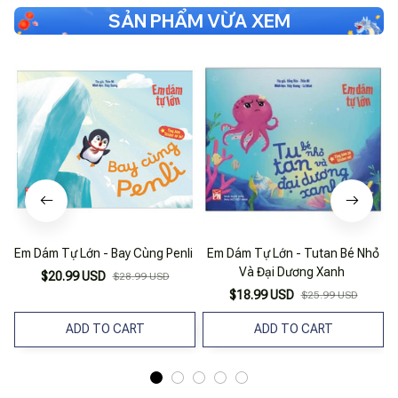
SẢN PHẨM VỪA XEM
Em Dám Tự Lớn - Bay Cùng Penli
Em Dám Tự Lớn - Tutan Bé Nhỏ
Và Đại Dương Xanh
$20.99 USD
$28.99 USD
$18.99 USD
$25.99 USD
ADD TO CART
ADD TO CART