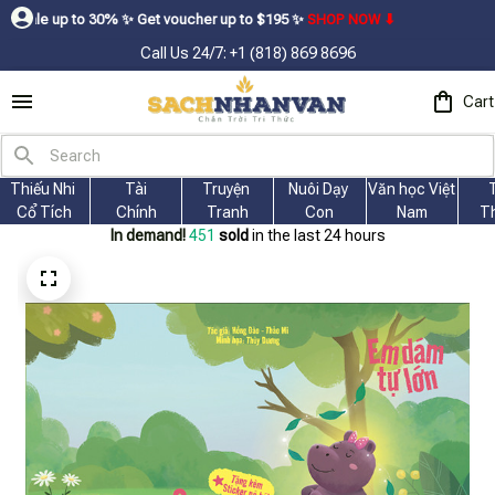
0% ㅤ✨ㅤ Get voucher up to $195ㅤ ✨ㅤ
SHOP NOW ⬇
Call Us 24/7: +1 (818) 869 8696
Cart
Thiếu Nhi 
Tài
Truyện 
Nuôi Dạy 
Văn học Việt 
Cổ Tích
Chính
Tranh
Con
Nam
T
In demand!
451
sold
in the last 24 hours