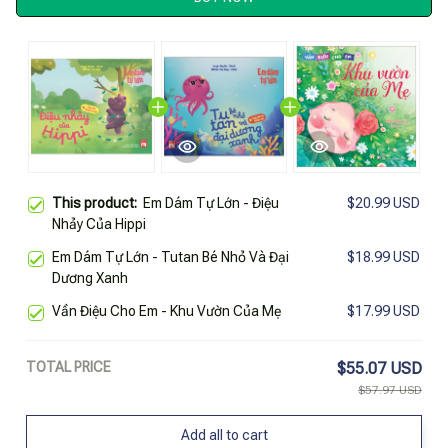
This product:
Em Dám Tự Lớn - Điệu
$20.99 USD
Nhảy Của Hippi
Em Dám Tự Lớn - Tutan Bé Nhỏ Và Đại
$18.99 USD
Dương Xanh
Vần Điệu Cho Em - Khu Vườn Của Mẹ
$17.99 USD
TOTAL PRICE
$55.07 USD
$57.97 USD
Add all to cart