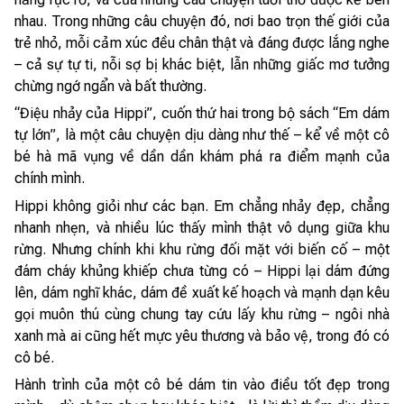
nhau. Trong những câu chuyện đó, nơi bao trọn thế giới của
trẻ nhỏ, mỗi cảm xúc đều chân thật và đáng được lắng nghe
– cả sự tự ti, nỗi sợ bị khác biệt, lẫn những giấc mơ tưởng
chừng ngớ ngẩn và bất thường.
“Điệu nhảy của Hippi”, cuốn thứ hai trong bộ sách “Em dám
tự lớn”, là một câu chuyện dịu dàng như thế – kể về một cô
bé hà mã vụng về dần dần khám phá ra điểm mạnh của
chính mình.
Hippi không giỏi như các bạn. Em chẳng nhảy đẹp, chẳng
nhanh nhẹn, và nhiều lúc thấy mình thật vô dụng giữa khu
rừng. Nhưng chính khi khu rừng đối mặt với biến cố – một
đám cháy khủng khiếp chưa từng có – Hippi lại dám đứng
lên, dám nghĩ khác, dám đề xuất kế hoạch và mạnh dạn kêu
gọi muôn thú cùng chung tay cứu lấy khu rừng – ngôi nhà
xanh mà ai cũng hết mực yêu thương và bảo vệ, trong đó có
cô bé.
Hành trình của một cô bé dám tin vào điều tốt đẹp trong