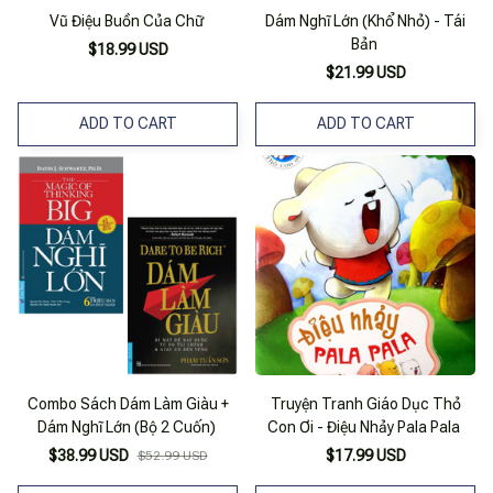
Vũ Điệu Buồn Của Chữ
Dám Nghĩ Lớn (Khổ Nhỏ) - Tái
Bản
$18.99 USD
$21.99 USD
ADD TO CART
ADD TO CART
Combo Sách Dám Làm Giàu +
Truyện Tranh Giáo Dục Thỏ
Dám Nghĩ Lớn (Bộ 2 Cuốn)
Con Ơi - Điệu Nhảy Pala Pala
$38.99 USD
$17.99 USD
$52.99 USD