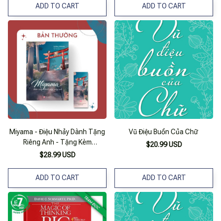
ADD TO CART
ADD TO CART
Miyama - Điệu Nhảy Dành Tặng
Vũ Điệu Buồn Của Chữ
Riêng Anh - Tặng Kèm
$20.99 USD
Bookmark
$28.99 USD
ADD TO CART
ADD TO CART