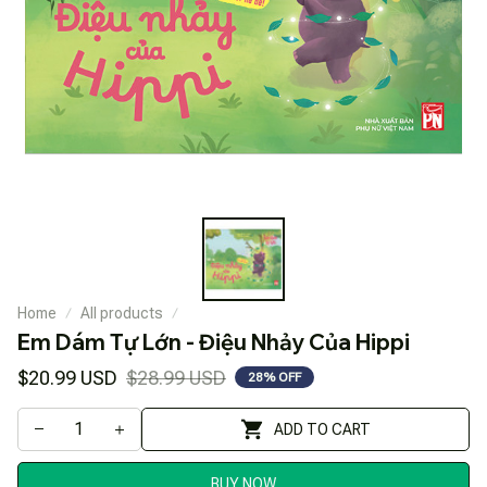
Home
All products
Em Dám Tự Lớn - Điệu Nhảy Của Hippi
$20.99 USD
$28.99 USD
28% OFF
ADD TO CART
BUY NOW