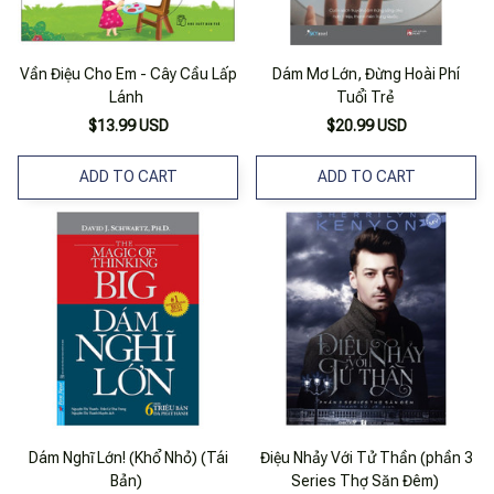
Vần Điệu Cho Em - Cây Cầu Lấp
Dám Mơ Lớn, Đừng Hoài Phí
Lánh
Tuổi Trẻ
$13.99 USD
$20.99 USD
ADD TO CART
ADD TO CART
Dám Nghĩ Lớn! (Khổ Nhỏ) (Tái
Điệu Nhảy Với Tử Thần (phần 3
Bản)
Series Thợ Săn Đêm)