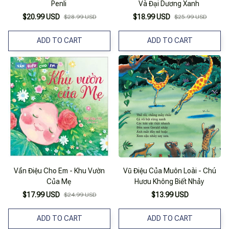
Penli
Và Đại Dương Xanh
$20.99 USD
$18.99 USD
$28.99 USD
$25.99 USD
ADD TO CART
ADD TO CART
Vần Điệu Cho Em - Khu Vườn
Vũ Điệu Của Muôn Loài - Chú
Của Mẹ
Hươu Không Biết Nhảy
$17.99 USD
$13.99 USD
$24.99 USD
ADD TO CART
ADD TO CART