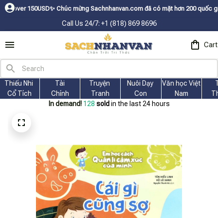
0USDㅤ✨
Chúc mừng Sachnhanvan.com đã có mặt hơn 200 quốc gia như Mỹ, Cana
Call Us 24/7: +1 (818) 869 8696
Cart
Thiếu Nhi 
Tài
Truyện 
Nuôi Dạy 
Văn học Việt 
Cổ Tích
Chính
Tranh
Con
Nam
T
In demand!
128
sold
in the last 24 hours