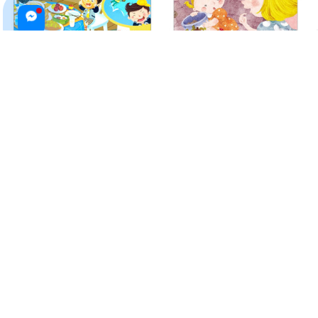
Em Học Cách Quản Lí Cảm Xúc
Khi Tớ Có Em: Cái Gì Cũng Của
Của Mình - Cậu Bé Bi Nghịch
Em Sao?
Ngợm
$16.99 USD
$22.99 USD
$12.99 USD
ADD TO CART
ADD TO CART
Khi Tớ Có Em: Cái Gì Cũng Của
Mẹ Ơi Tiền Là Gì? - Trẻ Em Cũng