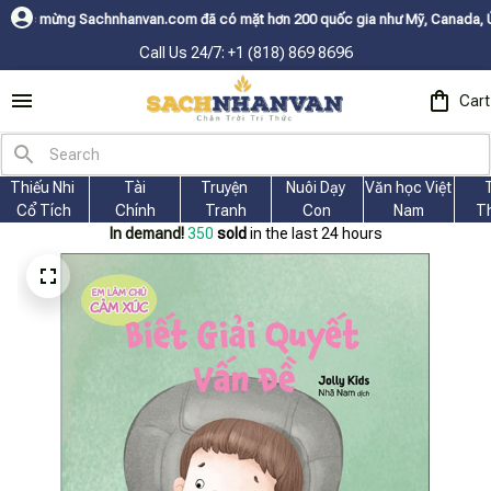
hnhanvan.com đã có mặt hơn 200 quốc gia như Mỹ, Canada, Úc, Nhật, Hàn, 
Call Us 24/7: +1 (818) 869 8696
Cart
Thiếu Nhi 
Tài
Truyện 
Nuôi Dạy 
Văn học Việt 
Cổ Tích
Chính
Tranh
Con
Nam
T
In demand!
350
sold
in the last 24 hours