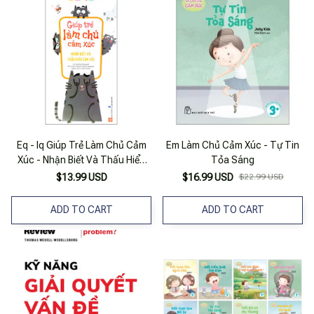
Eq - Iq Giúp Trẻ Làm Chủ Cảm
Em Làm Chủ Cảm Xúc - Tự Tin
Xúc - Nhận Biết Và Thấu Hiểu
Tỏa Sáng
Cảm Xúc
$13.99 USD
$16.99 USD
$22.99 USD
ADD TO CART
ADD TO CART