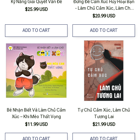
Kỹ Năng Giải Quyết Vấn Đề
Đừng Để Cảm Xúc Hủy Hoại Bạn
- Làm Chủ Cảm Xúc, Làm Chủ
$25.99 USD
Cuộc Đời
$20.99 USD
ADD TO CART
ADD TO CART
Bé Nhận Biết Và Làm Chủ Cảm
Tự Chủ Cảm Xúc, Làm Chủ
Xúc – Khi Mèo Thất Vọng
Tương Lai
$11.99 USD
$21.99 USD
ADD TO CART
ADD TO CART