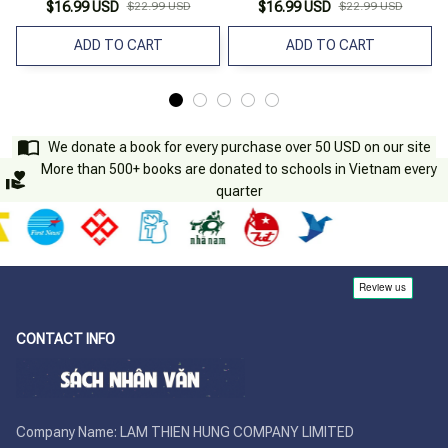
$16.99 USD
$22.99 USD
$16.99 USD
$22.99 USD
ADD TO CART
ADD TO CART
We donate a book for every purchase over 50 USD on our site
More than 500+ books are donated to schools in Vietnam every
quarter
CONTACT INFO
Company Name: LAM THIEN HUNG COMPANY LIMITED
