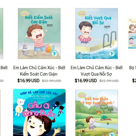
Biết
Em Làm Chủ Cảm Xúc - Biết
Em Làm Chủ Cảm Xúc - Biết
Bộ
Kiểm Soát Cơn Giận
Vượt Qua Nỗi Sợ
$16.99 USD
$16.99 USD
$
SD
$22.99 USD
$22.99 USD