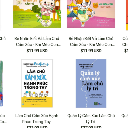
Chủ
Bé Nhận Biết Và Làm Chủ
Bé Nhận Biết Và Làm Chủ
Cù
Cảm Xúc - Khi Mèo Con
Cảm Xúc - Khi Mèo Con
Chủ
Xấu Hổ
Yêu Thương
$11.99 USD
$11.99 USD
$
úc -
Làm Chủ Cảm Xúc Hạnh
Quản Lý Cảm Xúc Làm Chủ
Quả
 Con
Phúc Trong Tay
Lý Trí
$23.99 USD
$27.99 USD