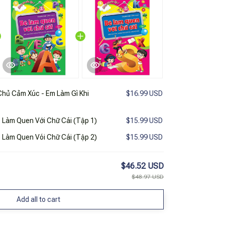
hủ Cảm Xúc - Em Làm Gì Khi
$16.99 USD
 Làm Quen Với Chữ Cái (Tập 1)
$15.99 USD
 Làm Quen Vói Chữ Cái (Tập 2)
$15.99 USD
$46.52 USD
$48.97 USD
Add all to cart