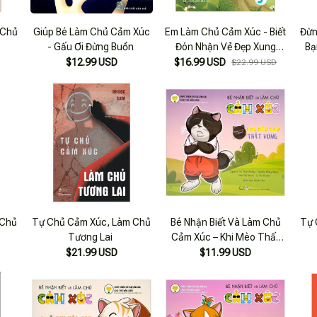
 Chủ
Giúp Bé Làm Chủ Cảm Xúc
Em Làm Chủ Cảm Xúc - Biết
Đừn
- Gấu Ơi Đừng Buồn
Đón Nhận Vẻ Đẹp Xung
Bạ
Quanh
$12.99 USD
$16.99 USD
$22.99 USD
 Chủ
Tự Chủ Cảm Xúc, Làm Chủ
Bé Nhận Biết Và Làm Chủ
Tự 
Tương Lai
Cảm Xúc – Khi Mèo Thất
Vọng
$21.99 USD
$11.99 USD