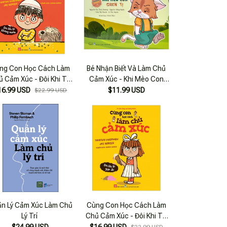
ng Con Học Cách Làm
Bé Nhận Biết Và Làm Chủ
 Cảm Xúc - Đôi Khi Tớ
Cảm Xúc - Khi Mèo Con
Không Muốn
Ghen Tị
16.99 USD
$11.99 USD
$22.99 USD
n Lý Cảm Xúc Làm Chủ
Cùng Con Học Cách Làm
Lý Trí
Chủ Cảm Xúc - Đôi Khi Tớ
Giận Dữ
$24.99 USD
$16.99 USD
$22.99 USD