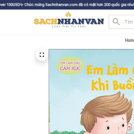
Chúc mừng Sachnhanvan.com đã có mặt hơn 200 quốc gia như Mỹ, Canada, Úc
Hom