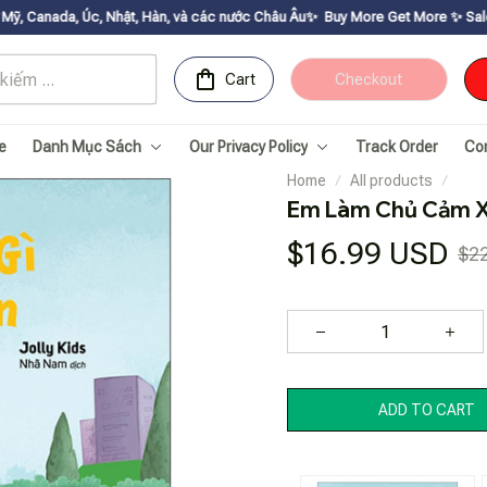
, Nhật, Hàn, và các nước Châu Âu✨
Buy More Get Moreㅤ ✨ㅤ Sale up to 30% ㅤ✨ㅤ
Cart
Checkout
e
Danh Mục Sách
Our Privacy Policy
Track Order
Co
Home
All products
Em Làm Chủ Cảm Xú
$16.99 USD
$2
ADD TO CART