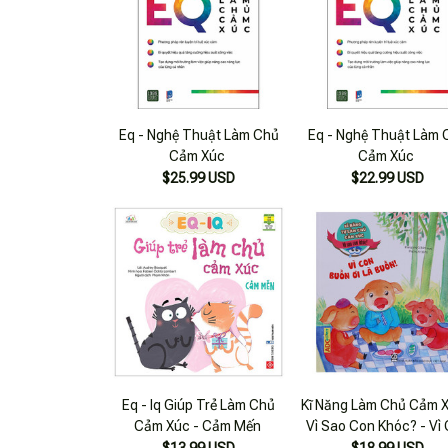
Eq - Nghệ Thuật Làm Chủ
Eq - Nghệ Thuật Làm 
Cảm Xúc
Cảm Xúc
$25.99 USD
$22.99 USD
Eq - Iq Giúp Trẻ Làm Chủ
Kĩ Năng Làm Chủ Cảm X
Cảm Xúc - Cảm Mến
Vì Sao Con Khóc? - Vì
Buồn Ơi Là Buồn!
$13.99 USD
$18.99 USD