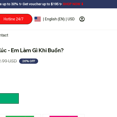
 Get voucher up to $195ㅤ ✨ㅤ
SHOP NOW ⬇
Hotline 24/7
| English (EN) | USD
ntact
c - Em Làm Gì Khi Buồn?
2.99 USD
26% OFF