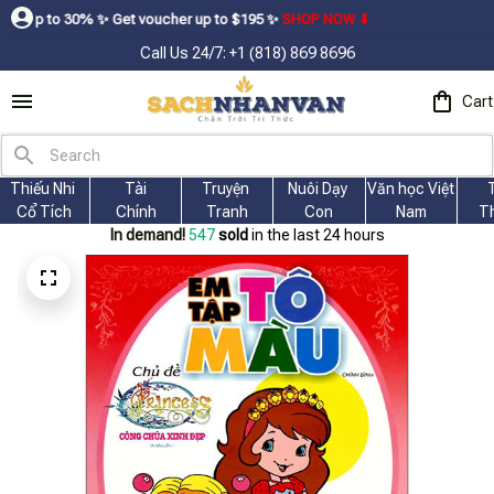
 ㅤ✨ㅤ Get voucher up to $195ㅤ ✨ㅤ
SHOP NOW ⬇
Call Us 24/7: +1 (818) 869 8696
Cart
Thiếu Nhi 
Tài
Truyện 
Nuôi Dạy 
Văn học Việt 
Cổ Tích
Chính
Tranh
Con
Nam
T
In demand!
547
sold
in the last 24 hours