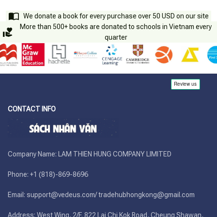
We donate a book for every purchase over 50 USD on our site
More than 500+ books are donated to schools in Vietnam every
quarter
CONTACT INFO
Company Name: LAM THIEN HUNG COMPANY LIMITED

Phone: +1 (818)-869-8696 

Email: support@vedeus.com/ tradehubhongkong@gmail.com

Address: West Wing, 2/F. 822 Lai Chi Kok Road, Cheung Shawan, 