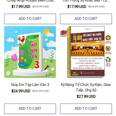
Chấp Nhận Khuyết Điểm Của
Tôn Trọng Sự Khác Biệt - Lười
Nhau - Gấu Nhỏ Mông To
Chỉ Thích Ngủ
$17.99 USD
$24.99 USD
$17.99 USD
$24.99 USD
ADD TO CART
ADD TO CART
Giúp Em Tập Làm Văn 3
Kỹ Năng Tổ Chức Sự Kiện, Giao
Tiếp, Ứng Xử
$24.99 USD
$33.99 USD
$27.99 USD
ADD TO CART
ADD TO CART