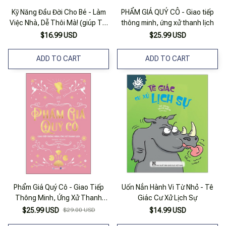
Kỹ Năng Đầu Đời Cho Bé - Làm
PHẨM GIÁ QUÝ CÔ - Giao tiếp
Việc Nhà, Dễ Thôi Mà! (giúp Trẻ
thông minh, ứng xử thanh lịch
Biết Tự Lập, Biết Giúp Đỡ Bố Mẹ)
$16.99 USD
$25.99 USD
ADD TO CART
ADD TO CART
Phẩm Giá Quý Cô - Giao Tiếp
Uốn Nắn Hành Vi Từ Nhỏ - Tê
Thông Minh, Ứng Xử Thanh
Giác Cư Xử Lịch Sự
Lịch
$25.99 USD
$29.00 USD
$14.99 USD