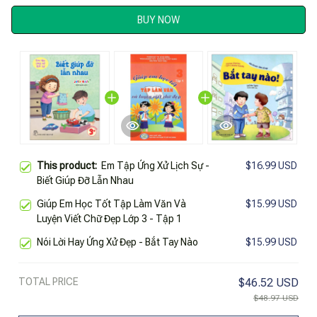
BUY NOW
This product:
Em Tập Ứng Xử Lịch Sự -
$16.99 USD
Biết Giúp Đỡ Lẫn Nhau
Giúp Em Học Tốt Tập Làm Văn Và
$15.99 USD
Luyện Viết Chữ Đẹp Lớp 3 - Tập 1
Nói Lời Hay Ứng Xử Đẹp - Bắt Tay Nào
$15.99 USD
TOTAL PRICE
$46.52 USD
$48.97 USD