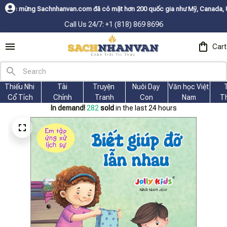
anvan.com đã có mặt hơn 200 quốc gia như Mỹ, Canada, Úc, Nhật, Hàn, và 
Call Us 24/7: +1 (818) 869 8696
Cart
Thiếu Nhi 
Tài
Truyện 
Nuôi Dạy 
Văn học Việt 
Cổ Tích
Chính
Tranh
Con
Nam
T
In demand!
282
sold
in the last 24 hours