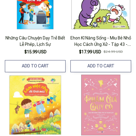
Những Câu Chuyện Dạy Trẻ Biết
Ehon Kĩ Năng Sống - Miu Bé Nhỏ
Lễ Phép, Lịch Sự
Học Cách Ứng Xử - Tập 43 -
Miu Miu Biết Nhận Lỗi!
$15.99 USD
$17.99 USD
$24.99 USD
ADD TO CART
ADD TO CART