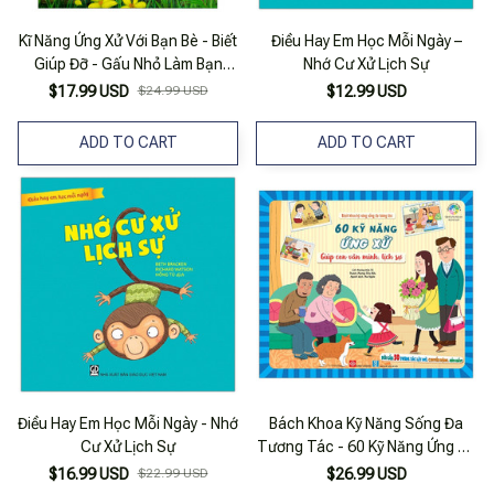
Kĩ Năng Ứng Xử Với Bạn Bè - Biết
Điều Hay Em Học Mỗi Ngày –
Giúp Đỡ - Gấu Nhỏ Làm Bạn
Nhớ Cư Xử Lịch Sự
Cùng Rùa
$17.99 USD
$24.99 USD
$12.99 USD
ADD TO CART
ADD TO CART
Điều Hay Em Học Mỗi Ngày - Nhớ
Bách Khoa Kỹ Năng Sống Đa
Cư Xử Lịch Sự
Tương Tác - 60 Kỹ Năng Ứng Xử
Giúp Con Văn Minh, Lịch Sự
$16.99 USD
$22.99 USD
$26.99 USD