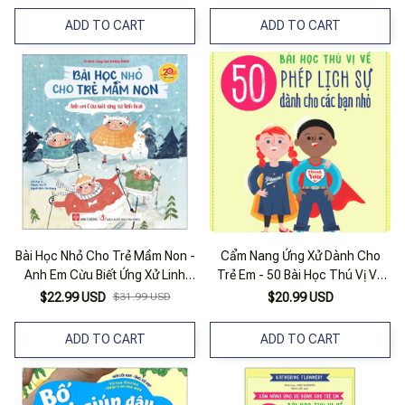
ADD TO CART
ADD TO CART
Bài Học Nhỏ Cho Trẻ Mầm Non -
Cẩm Nang Ứng Xử Dành Cho
Anh Em Cừu Biết Ứng Xử Linh
Trẻ Em - 50 Bài Học Thú Vị Về
Hoạt
Phép Lịch Sự Dành Cho Các
$22.99 USD
$31.99 USD
$20.99 USD
Bạn Nhỏ
ADD TO CART
ADD TO CART