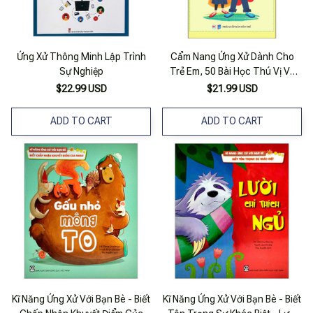
Ứng Xử Thông Minh Lập Trình
Cẩm Nang Ứng Xử Dành Cho
Sự Nghiệp
Trẻ Em, 50 Bài Học Thú Vị Về
Phép Lịch Sự Dành Cho Các
$22.99 USD
$21.99 USD
Bạn Nhỏ
ADD TO CART
ADD TO CART
Kĩ Năng Ứng Xử Với Bạn Bè - Biết
Kĩ Năng Ứng Xử Với Bạn Bè - Biết