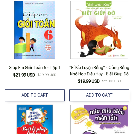
Giúp Em Giỏi Toán 6 - Tập 1
“Bí Kíp Luyện Rồng” - Cùng Rồng
Nhỏ Học Điều Hay - Biết Giúp Đỡ
$21.99 USD
$29.99 USD
$19.99 USD
$29.00 USD
ADD TO CART
ADD TO CART