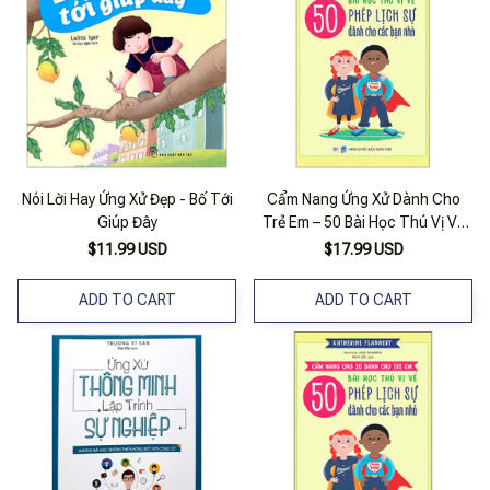
Nói Lời Hay Ứng Xử Đẹp - Bố Tới
Cẩm Nang Ứng Xử Dành Cho
Giúp Đây
Trẻ Em – 50 Bài Học Thú Vị Về
Phép Lịch Sự Dành Cho Các
$11.99 USD
$17.99 USD
Bạn Nhỏ
ADD TO CART
ADD TO CART