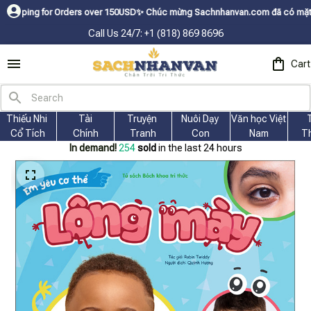
 for Orders over 150USDㅤ✨
Chúc mừng Sachnhanvan.com đã có mặt hơn 200 qu
Call Us 24/7: +1 (818) 869 8696
Cart
Thiếu Nhi 
Tài
Truyện 
Nuôi Dạy 
Văn học Việt 
Cổ Tích
Chính
Tranh
Con
Nam
T
In demand!
257
sold
in the last 24 hours