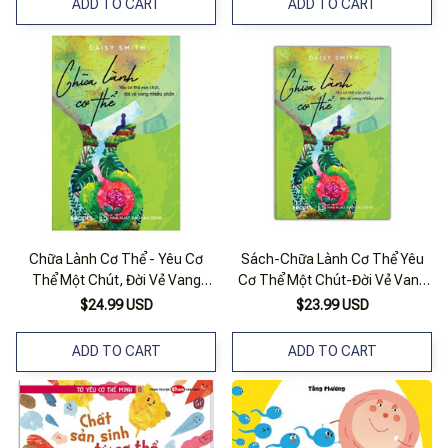
ADD TO CART
ADD TO CART
Chữa Lành Cơ Thể - Yêu Cơ
Sách-Chữa Lành Cơ Thể Yêu
Thể Một Chút, Đời Vẻ Vang
Cơ Thể Một Chút-Đời Vẻ Vang
Nhiều Phần
Nhiều Phần
$24.99 USD
$23.99 USD
ADD TO CART
ADD TO CART