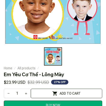
Home
All products
Em Yêu Cơ Thể - Lông Mày
$23.99 USD
$32.99 USD
27% OFF
ADD TO CART
BUY NOW