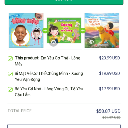
This product:
Em Yêu Cơ Thể - Lông
$23.99 USD
Mày
Bí Mật Về Cơ Thể Chúng Mình - Xương
$19.99 USD
Yêu Vận Động
Bé Yêu Cả Nhà - Lông Vàng Ơi, Tớ Yêu
$17.99 USD
Cậu Lắm
TOTAL PRICE
$58.87 USD
$61.97 USD