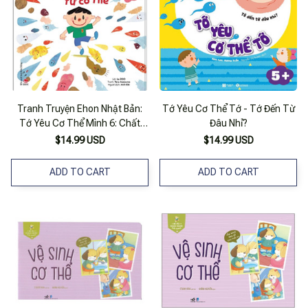
Tranh Truyện Ehon Nhật Bản:
Tớ Yêu Cơ Thể Tớ - Tớ Đến Từ
Tớ Yêu Cơ Thể Mình 6: Chất
Đâu Nhỉ?
Sản Sinh Từ Cơ Thể
$14.99 USD
$14.99 USD
ADD TO CART
ADD TO CART