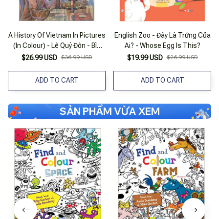
A History Of Vietnam In Pictures
English Zoo - Đây Là Trứng Của
(In Colour) - Lê Quý Đôn - Bìa
Ai? - Whose Egg Is This?
Cứng
$26.99 USD
$36.99 USD
$19.99 USD
$26.99 USD
ADD TO CART
ADD TO CART
SẢN PHẨM VỪA XEM