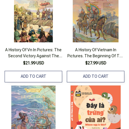
A History Of Vn In Pictures: The
A History Of Vietnam In
Second Victory Against The
Pictures. The Beginning Of The
Mongols (In Colour)
Trịnh (In Colour)
$21.99 USD
$27.99 USD
ADD TO CART
ADD TO CART