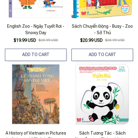
English Zoo - Ngày Tuyết Rơi -
Sách Chuyển Động - Busy - Zoo
Snowy Day
- Sở Thú
$19.99 USD
$26.99 USD
$20.99 USD
$28.99 USD
ADD TO CART
ADD TO CART
A History of Vietnam in Pictures
Sách Tương Tác - Sách