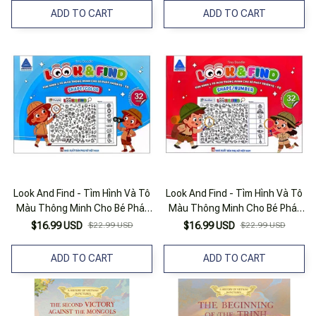
ADD TO CART
ADD TO CART
Look And Find - Tìm Hình Và Tô
Look And Find - Tìm Hình Và Tô
Màu Thông Minh Cho Bé Phát
Màu Thông Minh Cho Bé Phát
Triển IQ-EQ - Shape/Color
Triển IQ-EQ - Shape/Number
$16.99 USD
$22.99 USD
$16.99 USD
$22.99 USD
ADD TO CART
ADD TO CART