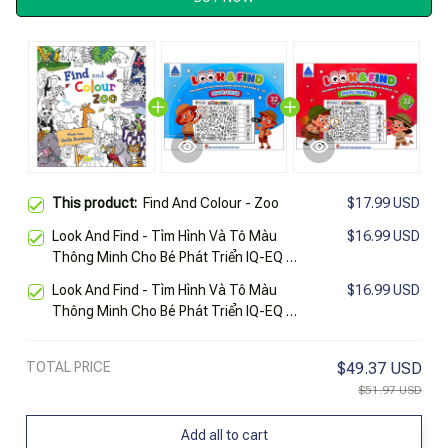
This product:
Find And Colour - Zoo
$17.99 USD
Look And Find - Tìm Hình Và Tô Màu
$16.99 USD
Thông Minh Cho Bé Phát Triển IQ-EQ -
Shape/Color
Look And Find - Tìm Hình Và Tô Màu
$16.99 USD
Thông Minh Cho Bé Phát Triển IQ-EQ -
Shape/Number
TOTAL PRICE
$49.37 USD
$51.97 USD
Add all to cart