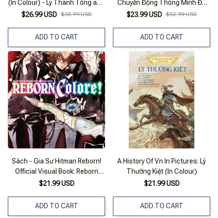
(In Colour) - Lý Thánh Tông and
Chuyển Động Thông Minh Đa
Đại Việt - Bìa Cứng
Ngữ Việt-Anh-Pháp - Vườn Thú
$26.99 USD
$36.99 USD
$23.99 USD
$32.99 USD
- Zoo-Le Zoo
ADD TO CART
ADD TO CART
Sách - Gia Sư Hitman Reborn!
A History Of Vn In Pictures: Lý
Official Visual Book: Reborn
Thường Kiệt (In Colour)
Colour!
$21.99 USD
$21.99 USD
ADD TO CART
ADD TO CART