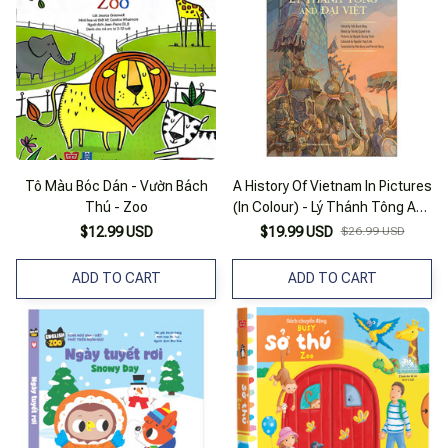
Tô Màu Bóc Dán - Vườn Bách
A History Of Vietnam In Pictures
Thú - Zoo
(In Colour) - Lý Thánh Tông And
Đại Việt
$12.99 USD
$19.99 USD
$26.99 USD
ADD TO CART
ADD TO CART