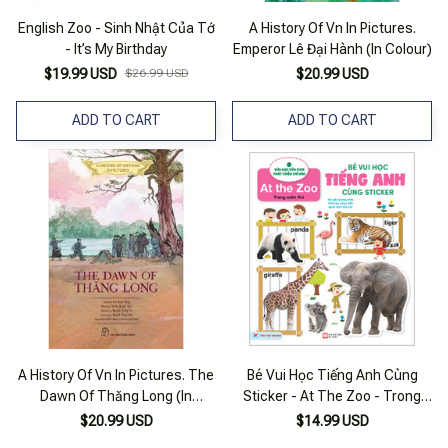
English Zoo - Sinh Nhật Của Tớ
A History Of Vn In Pictures.
- It’s My Birthday
Emperor Lê Đại Hành (In Colour)
$19.99 USD
$26.99 USD
$20.99 USD
ADD TO CART
ADD TO CART
A History Of Vn In Pictures. The
Bé Vui Học Tiếng Anh Cùng
Dawn Of Thăng Long (In
Sticker - At The Zoo - Trong
Colour)
Vườn Thú
$20.99 USD
$14.99 USD