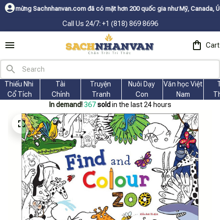
an.com đã có mặt hơn 200 quốc gia như Mỹ, Canada, Úc, Nhật, Hàn, và các
Call Us 24/7: +1 (818) 869 8696
Cart
Thiếu Nhi 
Tài
Truyện 
Nuôi Dạy 
Văn học Việt 
Cổ Tích
Chính
Tranh
Con
Nam
T
In demand!
367
sold
in the last 24 hours