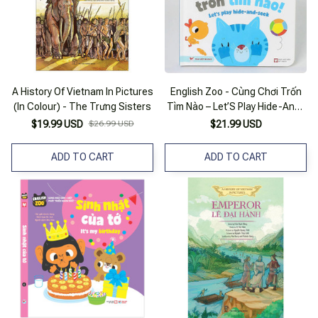
A History Of Vietnam In Pictures
English Zoo - Cùng Chơi Trốn
(In Colour) - The Trưng Sisters
Tìm Nào – Let’S Play Hide-And-
Seek - Song Ngữ Anh -Việt
$19.99 USD
$26.99 USD
$21.99 USD
ADD TO CART
ADD TO CART