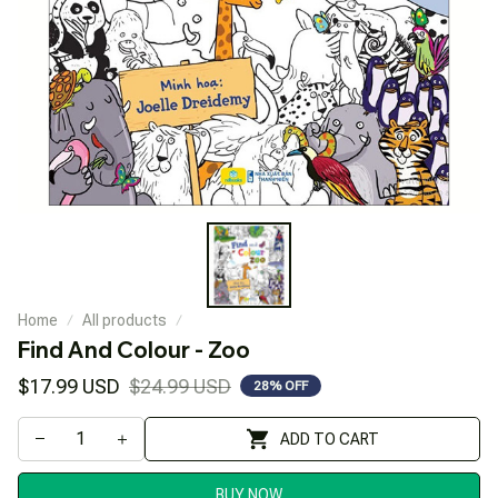
Home
All products
Find And Colour - Zoo
$17.99 USD
$24.99 USD
28% OFF
ADD TO CART
BUY NOW