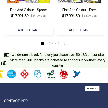
Find And Colour - Space
Find And Colour - Farm
$17.99 USD
$24.99 USD
$17.99 USD
$24.99 USD
ADD TO CART
ADD TO CART
We donate a book for every purchase over 50 USD on our site
More than 500+ books are donated to schools in Vietnam every
quarter
CONTACT INFO