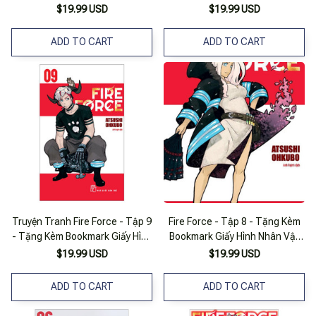
Nhân Vật
$19.99 USD
$19.99 USD
ADD TO CART
ADD TO CART
Truyện Tranh Fire Force - Tập 9
Fire Force - Tập 8 - Tặng Kèm
- Tặng Kèm Bookmark Giấy Hình
Bookmark Giấy Hình Nhân Vật
Nhân Vật - Nxb Trẻ
Shaman King - Tập 35 - Tặng
$19.99 USD
$19.99 USD
Kèm Card Pvc
ADD TO CART
ADD TO CART