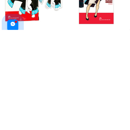
Fire Force - Tập 3 - Tặng Kèm
Fire Force - Tập 8 - Tặng Kèm
Bookmark Giấy Hình Nhân Vật
Bookmark Giấy Hình Nhân Vật
$19.99 USD
$26.99 USD
$19.99 USD
$26.99 USD
ADD TO CART
ADD TO CART