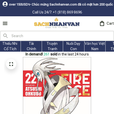
er 150USDㅤ✨
Chúc mừng Sachnhanvan.com đã có mặt hơn 200 quốc gia như Mỹ,
Call Us 24/7: +1 (818) 869 8696
Cart
Thiếu Nhi 
Tài
Truyện 
Nuôi Dạy 
Văn học Việt 
Cổ Tích
Chính
Tranh
Con
Nam
T
In demand!
262
sold
in the last 24 hours