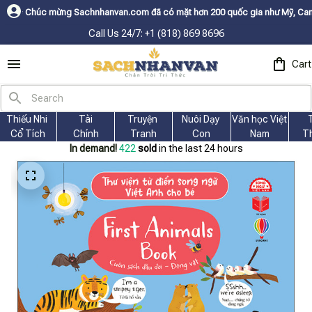
ừng Sachnhanvan.com đã có mặt hơn 200 quốc gia như Mỹ, Canada, Úc, Nhật
Call Us 24/7: +1 (818) 869 8696
Cart
Thiếu Nhi 
Tài
Truyện 
Nuôi Dạy 
Văn học Việt 
Cổ Tích
Chính
Tranh
Con
Nam
T
In demand!
422
sold
in the last 24 hours