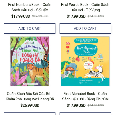
First Numbers Book - Cuốn
First Words Book - Cuốn Sách
Sách Đầu Đời - Số Đếm
Đầu Đời - Từ Vựng
$17.99 USD
$24.99 USD
$17.99 USD
$24.99 USD
ADD TO CART
ADD TO CART
Cuốn Sách Đầu Đời Của Bé -
First Alphabet Book - Cuốn
Khám Phá Động Vật Hoang Dã
Sách Đầu Đời - Bảng Chữ Cái
$26.99 USD
$17.99 USD
$24.99 USD