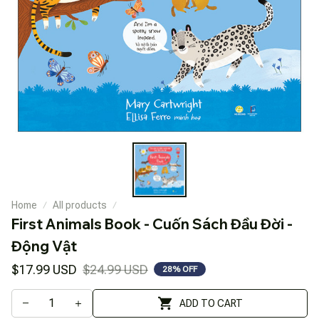
Home
All products
First Animals Book - Cuốn Sách Đầu Đời - 
Động Vật
$17.99 USD
$24.99 USD
28% OFF
ADD TO CART