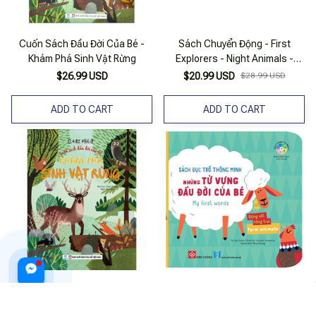
Cuốn Sách Đầu Đời Của Bé -
Sách Chuyển Động - First
Khám Phá Sinh Vật Rừng
Explorers - Night Animals -
Động Vật Ban Đêm
$26.99 USD
$20.99 USD
$28.99 USD
ADD TO CART
ADD TO CART
Sách - Cuốn Sách Đầu Đời Của
Sách Đục Trổ Thông Minh -
Bé - Ndbooks
Những Từ Vựng Đầu Đời Của Bé