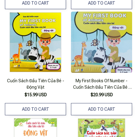
ADD TO CART
ADD TO CART
Cuốn Sách Đầu Tiên Của Bé -
My First Books Of Number -
Động Vật
Cuốn Sách Đầu Tiên Của Bé -
Động Vật
$15.99 USD
$20.99 USD
ADD TO CART
ADD TO CART