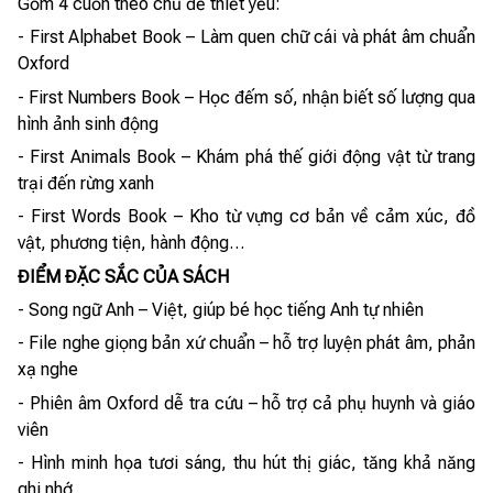
Gồm 4 cuốn theo chủ đề thiết yếu:
- First Alphabet Book – Làm quen chữ cái và phát âm chuẩn
Oxford
- First Numbers Book – Học đếm số, nhận biết số lượng qua
hình ảnh sinh động
- First Animals Book – Khám phá thế giới động vật từ trang
trại đến rừng xanh
- First Words Book – Kho từ vựng cơ bản về cảm xúc, đồ
vật, phương tiện, hành động…
ĐIỂM ĐẶC SẮC CỦA SÁCH
- Song ngữ Anh – Việt, giúp bé học tiếng Anh tự nhiên
- File nghe giọng bản xứ chuẩn – hỗ trợ luyện phát âm, phản
xạ nghe
- Phiên âm Oxford dễ tra cứu – hỗ trợ cả phụ huynh và giáo
viên
- Hình minh họa tươi sáng, thu hút thị giác, tăng khả năng
ghi nhớ