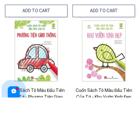
ADD TO CART
ADD TO CART
Cuốn Sách Tô Màu Đầu Tiên
Cuốn Sách Tô Màu Đầu Tiên
Của Tớ - Phương Tiện Giao
Của Tớ - Khu Vườn Xinh Đẹp
Thông
$12.99 USD
$12.99 USD
ADD TO CART
ADD TO CART