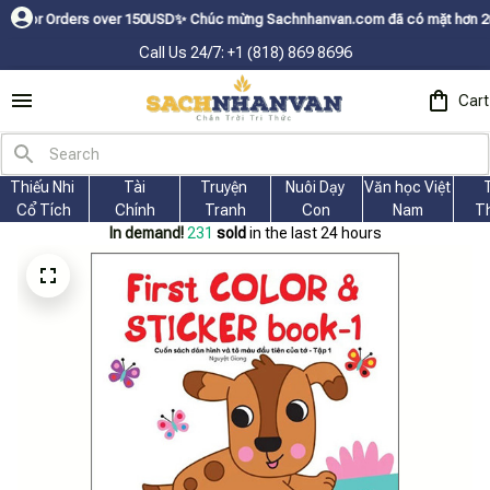
ders over 150USDㅤ✨
Chúc mừng Sachnhanvan.com đã có mặt hơn 200 quốc gia 
Call Us 24/7: +1 (818) 869 8696
Cart
Thiếu Nhi 
Tài
Truyện 
Nuôi Dạy 
Văn học Việt 
Cổ Tích
Chính
Tranh
Con
Nam
T
In demand!
235
sold
in the last 24 hours