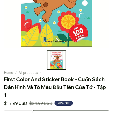
Home
All products
First Color And Sticker Book - Cuốn Sách 
Dán Hình Và Tô Màu Đầu Tiên Của Tớ - Tập 
1
$17.99 USD
$24.99 USD
28% OFF