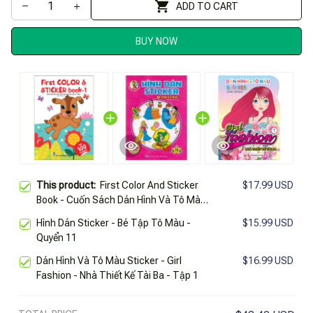
ADD TO CART
BUY NOW
This product:
First Color And Sticker
$17.99 USD
Book - Cuốn Sách Dán Hình Và Tô Màu
Đầu Tiên Của Tớ - Tập 1
Hình Dán Sticker - Bé Tập Tô Màu -
$15.99 USD
Quyển 11
Dán Hình Và Tô Màu Sticker - Girl
$16.99 USD
Fashion - Nhà Thiết Kế Tài Ba - Tập 1