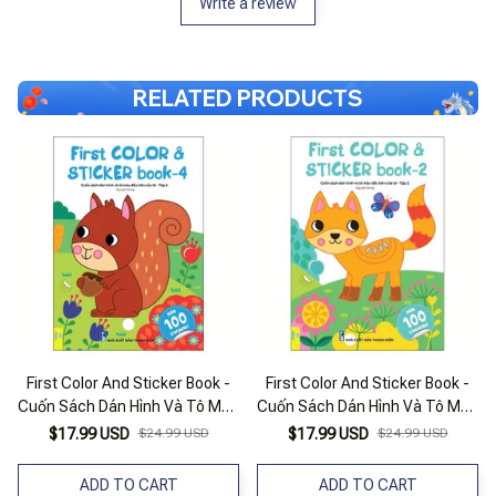
Write a review
RELATED PRODUCTS
First Color And Sticker Book -
First Color And Sticker Book -
Cuốn Sách Dán Hình Và Tô Màu
Cuốn Sách Dán Hình Và Tô Màu
Đầu Tiên Của Tớ - Tập 4
Đầu Tiên Của Tớ - Tập 2
$17.99 USD
$24.99 USD
$17.99 USD
$24.99 USD
ADD TO CART
ADD TO CART