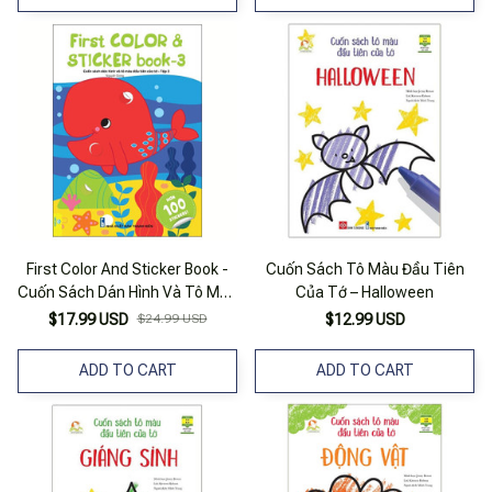
First Color And Sticker Book -
Cuốn Sách Tô Màu Đầu Tiên
Cuốn Sách Dán Hình Và Tô Màu
Của Tớ – Halloween
Đầu Tiên Của Tớ - Tập 3
$17.99 USD
$24.99 USD
$12.99 USD
ADD TO CART
ADD TO CART