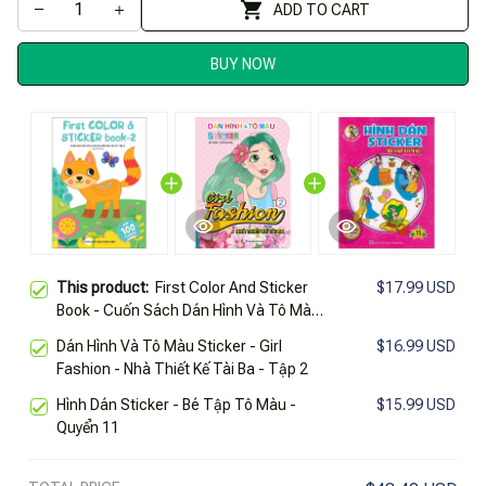
ADD TO CART
BUY NOW
This product:
First Color And Sticker
$17.99 USD
Book - Cuốn Sách Dán Hình Và Tô Màu
Đầu Tiên Của Tớ - Tập 2
Dán Hình Và Tô Màu Sticker - Girl
$16.99 USD
Fashion - Nhà Thiết Kế Tài Ba - Tập 2
Hình Dán Sticker - Bé Tập Tô Màu -
$15.99 USD
Quyển 11