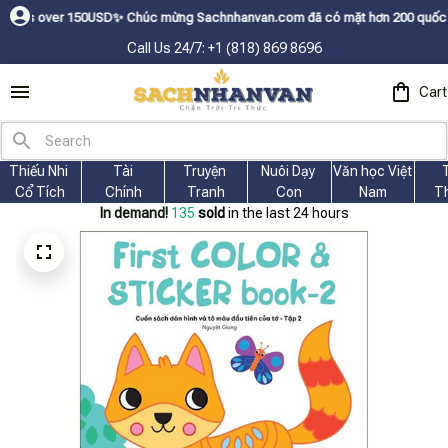
r 150USDㅤ✨
Chúc mừng Sachnhanvan.com đã có mặt hơn 200 quốc gia như Mỹ, 
Call Us 24/7: +1 (818) 869 8696
Cart
Thiếu Nhi 
Tài
Truyện 
Nuôi Dạy 
Văn học Việt 
Cổ Tích
Chính
Tranh
Con
Nam
T
In demand!
135
sold
in the last 24 hours