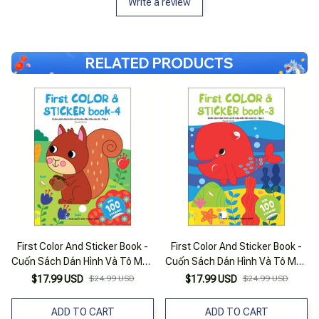
Write a review
RELATED PRODUCTS
First Color And Sticker Book -
First Color And Sticker Book -
Cuốn Sách Dán Hình Và Tô Màu
Cuốn Sách Dán Hình Và Tô Màu
Đầu Tiên Của Tớ - Tập 4
Đầu Tiên Của Tớ - Tập 3
$17.99 USD
$24.99 USD
$17.99 USD
$24.99 USD
ADD TO CART
ADD TO CART