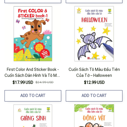
First Color And Sticker Book -
Cuốn Sách Tô Màu Đầu Tiên
Cuốn Sách Dán Hình Và Tô Màu
Của Tớ – Halloween
Đầu Tiên Của Tớ - Tập 1
$17.99 USD
$24.99 USD
$12.99 USD
ADD TO CART
ADD TO CART