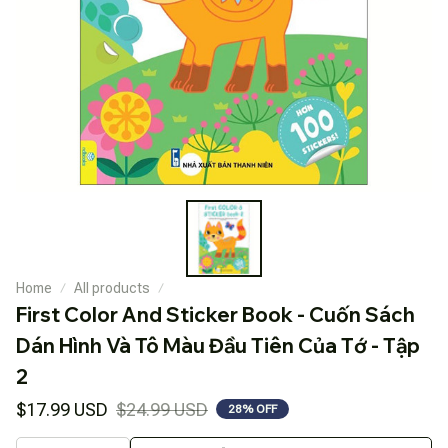
Home
All products
First Color And Sticker Book - Cuốn Sách 
Dán Hình Và Tô Màu Đầu Tiên Của Tớ - Tập 
2
$17.99 USD
$24.99 USD
28% OFF