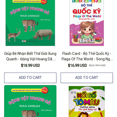
Giúp Bé Nhận Biết Thế Giới Xung
Flash Card - Bộ Thẻ Quốc Kỳ -
Quanh - Động Vật Hoang Dã -
Flags Of The World - Song Ngữ
Wild Animal - Song Ngữ Anh Việt
Việt-Anh
$18.99 USD
$16.99 USD
$22.99 USD
ADD TO CART
ADD TO CART