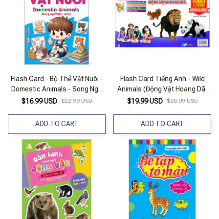
Flash Card - Bộ Thẻ Vật Nuôi -
Flash Card Tiếng Anh - Wild
Domestic Animals - Song Ngữ
Animals (Động Vật Hoang Dã)
Việt-Anh
(Tái Bản 2023)
$16.99 USD
$22.99 USD
$19.99 USD
$26.99 USD
ADD TO CART
ADD TO CART