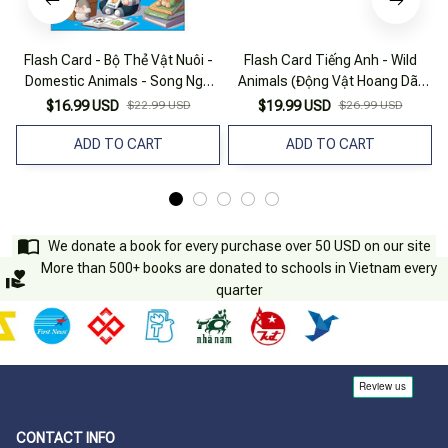
Flash Card - Bộ Thẻ Vật Nuôi -
Flash Card Tiếng Anh - Wild
Domestic Animals - Song Ngữ
Animals (Động Vật Hoang Dã)
Việt-Anh
(Tái Bản 2023)
$16.99 USD
$22.99 USD
$19.99 USD
$26.99 USD
ADD TO CART
ADD TO CART
We donate a book for every purchase over 50 USD on our site
More than 500+ books are donated to schools in Vietnam every
quarter
CONTACT INFO