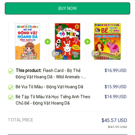
BUY NOW
This product:
Flash Card - Bộ Thẻ
$16.99 USD
Động Vật Hoang Dã - Wild Animals -
Song Ngữ Việt-Anh
Bé Vui Tô Màu - Động Vật Hoang Dã
$15.99 USD
Bé Tập Tô Màu Và Học Tiếng Anh Theo
$14.99 USD
Chủ Đề - Động Vật Hoang Dã
TOTAL PRICE
$45.57 USD
$47.97 USD