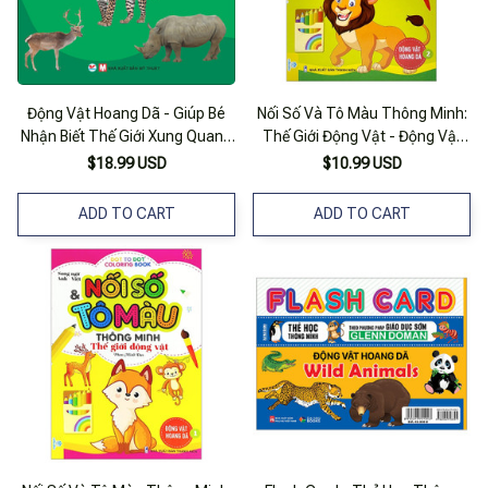
Động Vật Hoang Dã - Giúp Bé
Nối Số Và Tô Màu Thông Minh:
Nhận Biết Thế Giới Xung Quanh
Thế Giới Động Vật - Động Vật
( Song Ngữ Anh Việt )
Hoang Dã - Tập 2 (song Ngữ
$18.99 USD
$10.99 USD
Anh - Việt)
ADD TO CART
ADD TO CART