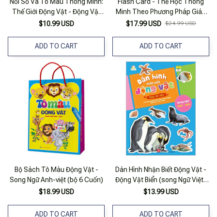
Nối Số Và Tô Màu Thông Minh:
Flash Card - Thẻ Học Thông
Thế Giới Động Vật - Động Vật
Minh Theo Phương Pháp Giáo
Hoang Dã - Tập 1 (song Ngữ
Dục Sớm Glenn Doman - Động
$10.99 USD
$17.99 USD
$24.99 USD
Anh - Việt)
Vật Hoang Dã - Wild Animals
ADD TO CART
ADD TO CART
Bộ Sách Tô Màu Động Vật -
Dán Hình Nhận Biết Động Vật -
Song Ngữ Anh-việt (bộ 6 Cuốn)
Động Vật Biển (song Ngữ Việt-
anh)
$18.99 USD
$13.99 USD
ADD TO CART
ADD TO CART