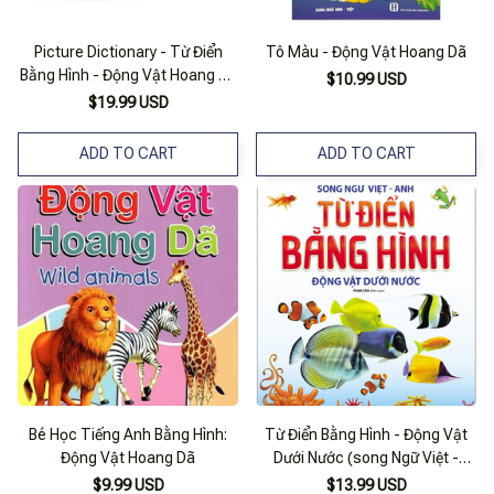
Picture Dictionary - Từ Điển
Tô Màu - Động Vật Hoang Dã
Bằng Hình - Động Vật Hoang Dã
$10.99 USD
- Wild Animals
$19.99 USD
ADD TO CART
ADD TO CART
Bé Học Tiếng Anh Bằng Hình:
Từ Điển Bằng Hình - Động Vật
Động Vật Hoang Dã
Dưới Nước (song Ngữ Việt -
Anh)
$9.99 USD
$13.99 USD