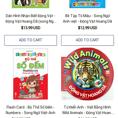
Dán Hình Nhận Biết Động Vật -
Bé Tập Tô Màu - Song Ngữ
Động Vật Hoang Dã (song Ngữ
Anh-việt - Động Vật Hoang Dã
Việt-anh)
$13.99 USD
$12.99 USD
ADD TO CART
ADD TO CART
Flash Card - Bộ Thẻ Số Đếm -
Từ Điển Anh - Việt Bằng Hình:
Numbers - Song Ngữ Việt-Anh
Wild Animals - Động Vật Hoang