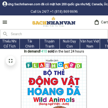
nvan.com đã có mặt hơn 200 quốc gia như Mỹ, Canada, Úc, Nhật, Hàn, và c
Call Us 24/7: +1 (818) 869 8696
Cart
Thiếu Nhi 
Tài
Truyện 
Nuôi Dạy 
Văn học Việt 
Cổ Tích
Chính
Tranh
Con
Nam
T
In demand!
410
sold
in the last 24 hours