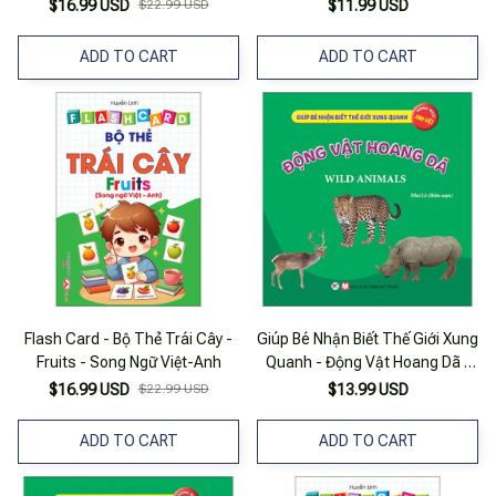
Dã
$16.99 USD
$22.99 USD
$11.99 USD
ADD TO CART
ADD TO CART
Flash Card - Bộ Thẻ Trái Cây -
Giúp Bé Nhận Biết Thế Giới Xung
Fruits - Song Ngữ Việt-Anh
Quanh - Động Vật Hoang Dã -
Wild Animal (song Ngữ Anh Việt)
$16.99 USD
$22.99 USD
$13.99 USD
ADD TO CART
ADD TO CART