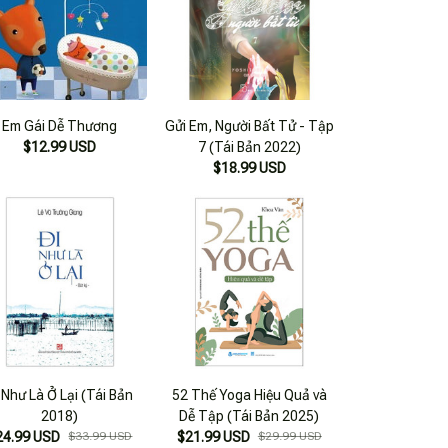
Em Gái Dễ Thương
Gửi Em, Người Bất Tử - Tập
$12.99 USD
7 (Tái Bản 2022)
$18.99 USD
 Như Là Ở Lại (Tái Bản
52 Thế Yoga Hiệu Quả và
2018)
Dễ Tập (Tái Bản 2025)
24.99 USD
$33.99 USD
$21.99 USD
$29.99 USD