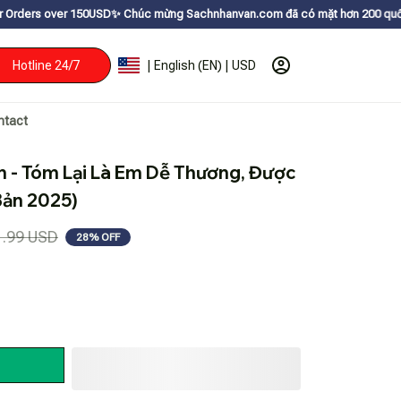
50USDㅤ✨
Chúc mừng Sachnhanvan.com đã có mặt hơn 200 quốc gia như Mỹ, Can
Hotline 24/7
| English (EN) | USD
ntact
 - Tóm Lại Là Em Dễ Thương, Được 
Bản 2025)
1.99 USD
28% OFF