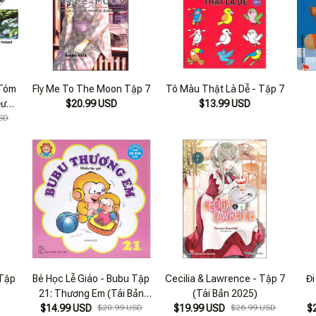
 Tóm
Fly Me To The Moon Tập 7
Tô Màu Thật Là Dễ - Tập 7
Được
$20.99 USD
$13.99 USD
Đặc
SD
card
óa
 Tập
Bé Học Lễ Giáo - Bubu Tập
Cecilia & Lawrence - Tập 7
Đi
21: Thương Em (Tái Bản
(Tái Bản 2025)
$14.99 USD
2022)
$20.99 USD
$19.99 USD
$26.99 USD
$