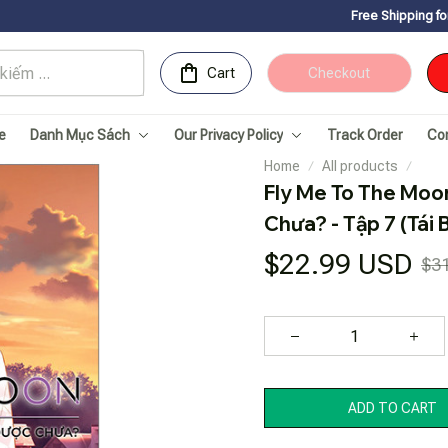
Free Shipping for Orders over 1
Cart
Checkout
e
Danh Mục Sách
Our Privacy Policy
Track Order
Co
Home
All products
Fly Me To The Moon
Chưa? - Tập 7 (Tái 
$22.99 USD
$3
ADD TO CART