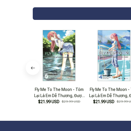
Fly Me To The Moon - Tóm
Fly Me To The Moon -
Lại Là Em Dễ Thương, Được
Lại Là Em Dễ Thương, 
Chưa? - Tập 6 (Tái Bản
$21.99 USD
$29.99 USD
Chưa? - Tập 4 (Tái 
$21.99 USD
$29.99 
2025)
2025)