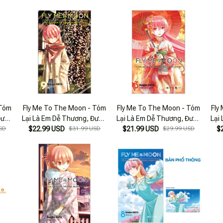
 Tóm
Fly Me To The Moon - Tóm
Fly Me To The Moon - Tóm
Fly
Được
Lại Là Em Dễ Thương, Được
Lại Là Em Dễ Thương, Được
Lại
ản
SD
Chưa? - Tập 9 (Tái Bản
$22.99 USD
$31.99 USD
Chưa? - Tập 3 (Tái Bản
$21.99 USD
$29.99 USD
C
$
2025)
2025)