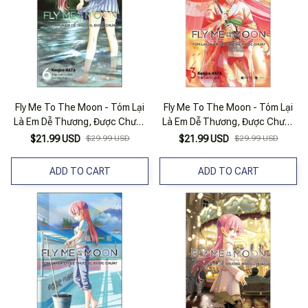
Fly Me To The Moon - Tóm Lại
Fly Me To The Moon - Tóm Lại
Là Em Dễ Thương, Được Chưa?
Là Em Dễ Thương, Được Chưa?
- Tập 6 (Tái Bản 2025)
- Tập 3 (Tái Bản 2025)
$21.99 USD
$29.99 USD
$21.99 USD
$29.99 USD
ADD TO CART
ADD TO CART