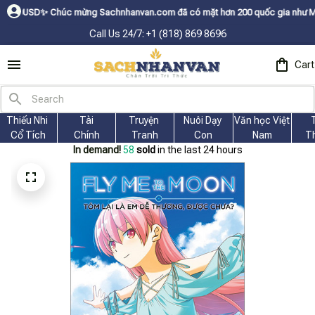
ㅤ✨
Chúc mừng Sachnhanvan.com đã có mặt hơn 200 quốc gia như Mỹ, Canada, 
Call Us 24/7: +1 (818) 869 8696
Cart
Thiếu Nhi 
Tài
Truyện 
Nuôi Dạy 
Văn học Việt 
Cổ Tích
Chính
Tranh
Con
Nam
T
In demand!
58
sold
in the last 24 hours