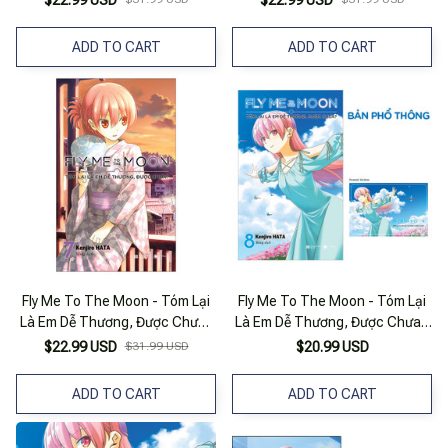
$22.99 USD
$22.99 USD
ADD TO CART
ADD TO CART
Fly Me To The Moon - Tóm Lại
Fly Me To The Moon - Tóm Lại
Là Em Dễ Thương, Được Chưa?
Là Em Dễ Thương, Được Chưa -
- Tập 7 (Tái Bản 2025)
Tập 8
$22.99 USD
$31.99 USD
$20.99 USD
ADD TO CART
ADD TO CART