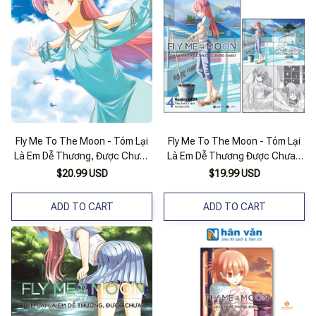
Fly Me To The Moon - Tóm Lại
Fly Me To The Moon - Tóm Lại
Là Em Dễ Thương, Được Chưa?
Là Em Dễ Thương Được Chưa -
- Tập 8
Tập 4
$20.99 USD
$19.99 USD
ADD TO CART
ADD TO CART