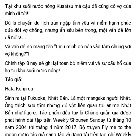
Tại khu suối nước nóng Kusatsu mà cậu đã cùng cô vợ của
mình đi tới!!
Dù là chuyển du lịch tràn ngập tình yêu và niềm hạnh phúc
của đôi vợ chồng, nhưng ẩn sâu bên trong, một vấn đề lớn
đã nổ ra…
Và vấn đề đó mang tên “Liệu mình có nên vào tắm chung với
vợ không?”!
Chính tập 8 này sẽ ghi lại toàn bộ niềm vui và sự xấu hổ của
họ tại khu suối nước nóng!
Tác giả:
Hata Kenjirou
Sinh ra tại Fukuoka, Nhật Bản. Là một mangaka người Nhật.
Ông thích sưu tầm những đồ vật liên quan tới anime Nhật
Bản như figure. Tác phẩm đầu tay là Chàng quản gia được
phát hành dài tập trên Weekly Shounen Sunday từ tháng 10
năm 2004 tới tháng 4 năm 2017. Bộ truyện Fly me to the
moon được tác giả sáng tác và đăng tải trên tạp chí Weekly