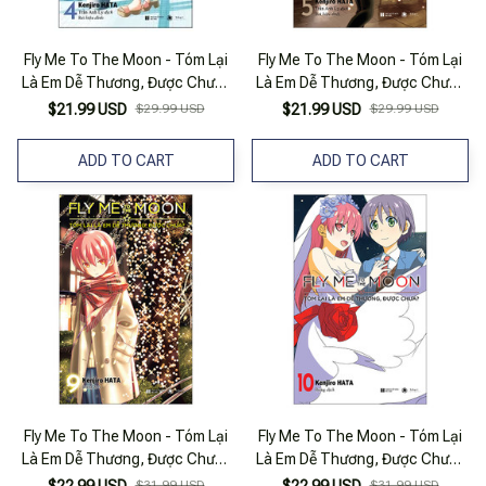
Fly Me To The Moon - Tóm Lại
Fly Me To The Moon - Tóm Lại
Là Em Dễ Thương, Được Chưa?
Là Em Dễ Thương, Được Chưa?
- Tập 4 (Tái Bản 2025)
- Tập 5 (Tái Bản 2025)
$21.99 USD
$29.99 USD
$21.99 USD
$29.99 USD
ADD TO CART
ADD TO CART
Fly Me To The Moon - Tóm Lại
Fly Me To The Moon - Tóm Lại
Là Em Dễ Thương, Được Chưa?
Là Em Dễ Thương, Được Chưa?
- Tập 9 (Tái Bản 2025)
- Tập 10 (Tái Bản 2025)
$31.99 USD
$31.99 USD