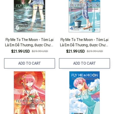
Fly Me To The Moon - Tóm Lại
Fly Me To The Moon - Tóm Lại
Là Em Dễ Thương, Được Chưa?
Là Em Dễ Thương, Được Chưa?
- Tập 6 (Tái Bản 2025)
- Tập 4 (Tái Bản 2025)
$21.99 USD
$29.99 USD
$21.99 USD
$29.99 USD
ADD TO CART
ADD TO CART