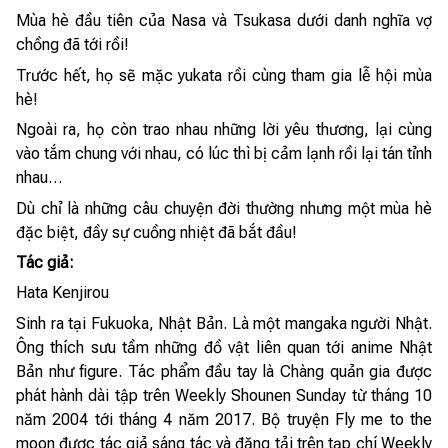
Mùa hè đầu tiên của Nasa và Tsukasa dưới danh nghĩa vợ
chồng đã tới rồi!
Trước hết, họ sẽ mặc yukata rồi cùng tham gia lễ hội mùa
hè!
Ngoài ra, họ còn trao nhau những lời yêu thương, lại cùng
vào tắm chung với nhau, có lúc thì bị cảm lạnh rồi lại tán tỉnh
nhau…
Dù chỉ là những câu chuyện đời thường nhưng một mùa hè
đặc biệt, đầy sự cuồng nhiệt đã bắt đầu!
Tác giả:
Hata Kenjirou
Sinh ra tại Fukuoka, Nhật Bản. Là một mangaka người Nhật.
Ông thích sưu tầm những đồ vật liên quan tới anime Nhật
Bản như figure. Tác phẩm đầu tay là Chàng quản gia được
phát hành dài tập trên Weekly Shounen Sunday từ tháng 10
năm 2004 tới tháng 4 năm 2017. Bộ truyện Fly me to the
moon được tác giả sáng tác và đăng tải trên tạp chí Weekly