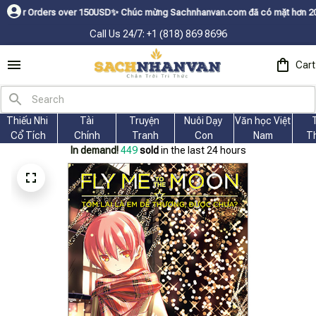
ders over 150USDㅤ✨
Chúc mừng Sachnhanvan.com đã có mặt hơn 200 quốc gia 
Call Us 24/7: +1 (818) 869 8696
Cart
Thiếu Nhi 
Tài
Truyện 
Nuôi Dạy 
Văn học Việt 
Cổ Tích
Chính
Tranh
Con
Nam
T
In demand!
452
sold
in the last 24 hours