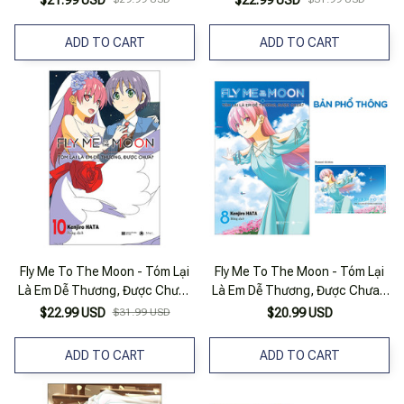
$21.99 USD
$22.99 USD
ADD TO CART
ADD TO CART
Fly Me To The Moon - Tóm Lại
Fly Me To The Moon - Tóm Lại
Là Em Dễ Thương, Được Chưa?
Là Em Dễ Thương, Được Chưa -
- Tập 10 (Tái Bản 2025)
Tập 8
$22.99 USD
$31.99 USD
$20.99 USD
ADD TO CART
ADD TO CART