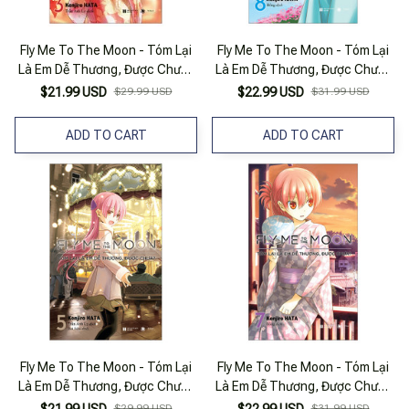
Fly Me To The Moon - Tóm Lại
Fly Me To The Moon - Tóm Lại
Là Em Dễ Thương, Được Chưa?
Là Em Dễ Thương, Được Chưa?
- Tập 3 (Tái Bản 2025)
- Tập 8 (Tái Bản 2025)
$21.99 USD
$29.99 USD
$22.99 USD
$31.99 USD
ADD TO CART
ADD TO CART
Fly Me To The Moon - Tóm Lại
Fly Me To The Moon - Tóm Lại
Là Em Dễ Thương, Được Chưa?
Là Em Dễ Thương, Được Chưa?
- Tập 5 (Tái Bản 2025)
- Tập 7 (Tái Bản 2025)
$29.99 USD
$31.99 USD