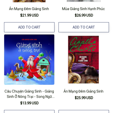
Án Mạng Đêm Giáng Sinh
Mùa Giáng Sinh Hạnh Phúc
$21.99 USD
$26.99 USD
ADD TO CART
ADD TO CART
Câu Chuyện Giáng Sinh - Giáng
Án Mạng Đêm Giáng Sinh
Sinh Ở Nông Trại - Song Ngữ
$25.99 USD
Anh - Việt
$13.99 USD