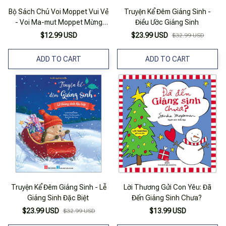
Bộ Sách Chú Voi Moppet Vui Vẻ
Truyện Kể Đêm Giáng Sinh -
- Voi Ma-mut Moppet Mừng
Điều Ước Giáng Sinh
Giáng Sinh
$12.99 USD
$23.99 USD
$32.99 USD
ADD TO CART
ADD TO CART
Truyện Kể Đêm Giáng Sinh - Lễ
Lời Thương Gửi Con Yêu: Đã
Giáng Sinh Đặc Biệt
Đến Giáng Sinh Chưa?
$23.99 USD
$13.99 USD
$32.99 USD