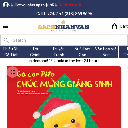
oucher up to $195ㅤ ✨ㅤ
SHOP NOW ⬇
Call Us 24/7: +1 (818) 869 8696
Cart
Thiếu Nhi 
Tài
Truyện 
Nuôi Dạy 
Văn học Việt 
Cổ Tích
Chính
Tranh
Con
Nam
T
In demand!
194
sold
in the last 24 hours