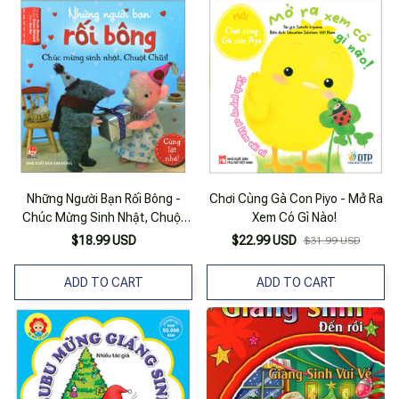
Những Người Bạn Rối Bông -
Chơi Cùng Gà Con Piyo - Mở Ra
Chúc Mừng Sinh Nhật, Chuột
Xem Có Gì Nào!
Chũi!
$18.99 USD
$22.99 USD
$31.99 USD
ADD TO CART
ADD TO CART