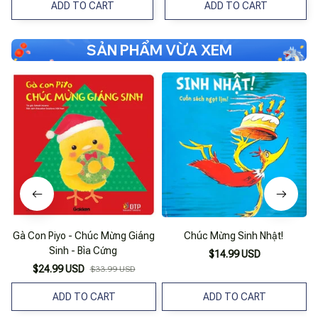
ADD TO CART
ADD TO CART
SẢN PHẨM VỪA XEM
Gà Con Piyo - Chúc Mừng Giáng
Chúc Mừng Sinh Nhật!
Sinh - Bìa Cứng
$14.99 USD
$24.99 USD
$33.99 USD
ADD TO CART
ADD TO CART