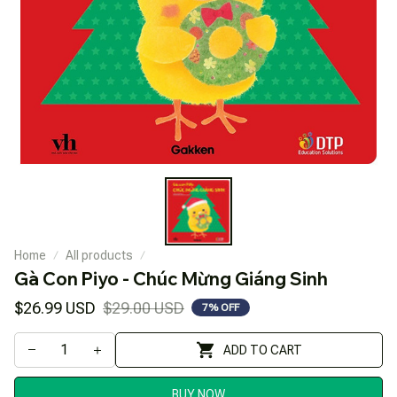
Home
All products
Gà Con Piyo - Chúc Mừng Giáng Sinh
$26.99 USD
$29.00 USD
7% OFF
ADD TO CART
BUY NOW