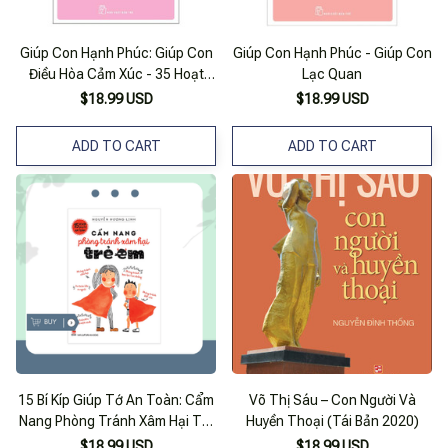
Giúp Con Hạnh Phúc: Giúp Con
Giúp Con Hạnh Phúc - Giúp Con
Điều Hòa Cảm Xúc - 35 Hoạt
Lạc Quan
Động Dành Cho Trẻ Từ 3 Đến 10
$18.99 USD
$18.99 USD
Tuổi
ADD TO CART
ADD TO CART
15 Bí Kíp Giúp Tớ An Toàn: Cẩm
Võ Thị Sáu – Con Người Và
Nang Phòng Tránh Xâm Hại Trẻ
Huyền Thoại (Tái Bản 2020)
Em
$18.99 USD
$18.99 USD