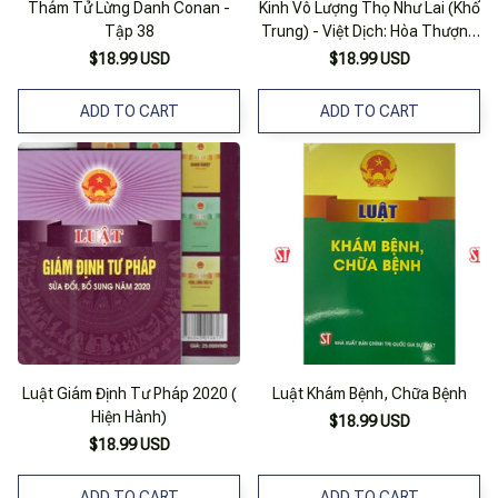
Thám Tử Lừng Danh Conan -
Kinh Vô Lượng Thọ Như Lai (Khổ
Tập 38
Trung) - Việt Dịch: Hòa Thượng
Thích Trí Tịnh
$18.99 USD
$18.99 USD
ADD TO CART
ADD TO CART
Luật Giám Định Tư Pháp 2020 (
Luật Khám Bệnh, Chữa Bệnh
Hiện Hành)
$18.99 USD
$18.99 USD
ADD TO CART
ADD TO CART