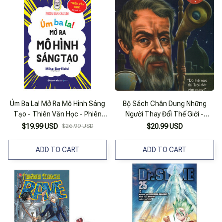
Úm Ba La! Mở Ra Mô Hình Sáng
Bộ Sách Chân Dung Những
Tạo - Thiên Văn Học - Phiên
Người Thay Đổi Thế Giới -
Bản Galileo
Galileo Là Ai?_Al
$19.99 USD
$26.99 USD
$20.99 USD
ADD TO CART
ADD TO CART