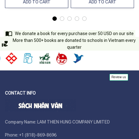
ADD TO CART
ADD TO CART
We donate a book for every purchase over 50 USD on our site
More than 500+ books are donated to schools in Vietnam every
quarter
CONTACT INFO
Company Name: LAM THIEN HUNG COMPANY LIMITED

Phone: +1 (818)-869-8696 
