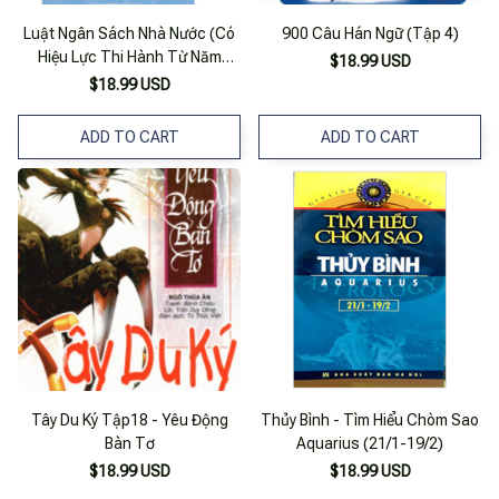
Luật Ngân Sách Nhà Nước (Có
900 Câu Hán Ngữ (Tập 4)
Hiệu Lực Thi Hành Từ Năm
$18.99 USD
Ngân Sách 2017)
$18.99 USD
ADD TO CART
ADD TO CART
Tây Du Ký Tập18 - Yêu Động
Thủy Bình - Tìm Hiểu Chòm Sao
Bàn Tơ
Aquarius (21/1-19/2)
$18.99 USD
$18.99 USD