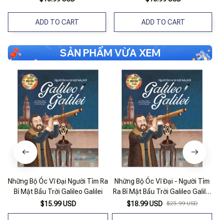
ADD TO CART
ADD TO CART
SẢN PHẨM VỪA XEM
Những Bộ Óc Vĩ Đại Người Tìm Ra
Những Bộ Óc Vĩ Đại - Người Tìm
Bí Mật Bầu Trời Galileo Galilei
Ra Bí Mật Bầu Trời Galileo Galilei
(Tái Bản 2023)
$15.99 USD
$18.99 USD
$25.99 USD