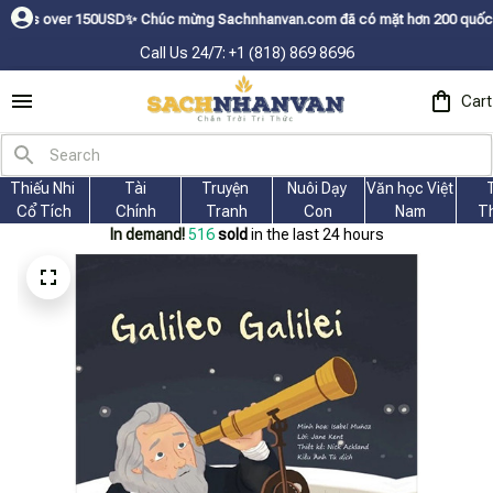
Dㅤ✨
Chúc mừng Sachnhanvan.com đã có mặt hơn 200 quốc gia như Mỹ, Canada
Call Us 24/7: +1 (818) 869 8696
Cart
Thiếu Nhi 
Tài
Truyện 
Nuôi Dạy 
Văn học Việt 
Cổ Tích
Chính
Tranh
Con
Nam
T
In demand!
516
sold
in the last 24 hours