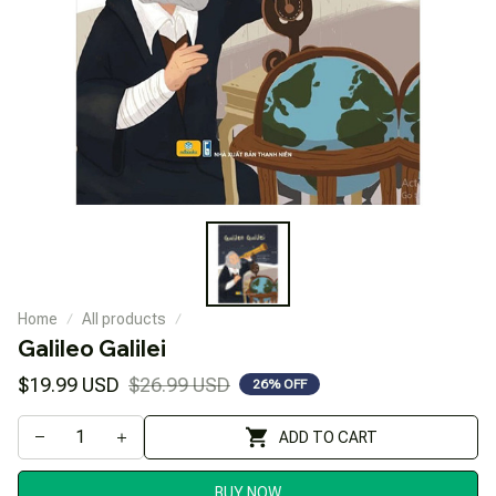
Home
All products
Galileo Galilei
$19.99 USD
$26.99 USD
26% OFF
ADD TO CART
BUY NOW