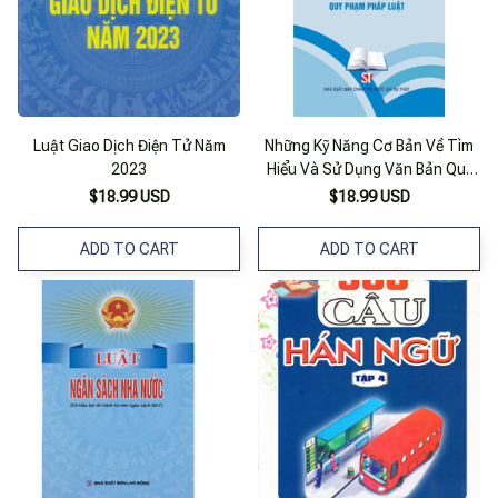
Luật Giao Dịch Điện Tử Năm
Những Kỹ Năng Cơ Bản Về Tìm
2023
Hiểu Và Sử Dụng Văn Bản Quy
Phạm Pháp Luật (Bản In 2023)
$18.99 USD
$18.99 USD
ADD TO CART
ADD TO CART