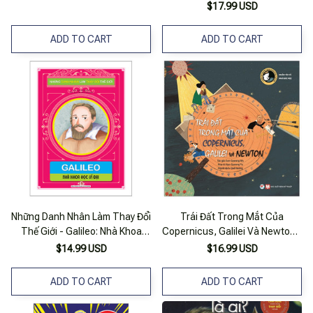
$17.99 USD
ADD TO CART
ADD TO CART
Những Danh Nhân Làm Thay Đổi
Trái Đất Trong Mắt Của
Thế Giới - Galileo: Nhà Khoa
Copernicus, Galilei Và Newton -
Học Vĩ Đại
Tuyển Tập Truyện Tranh Danh
$14.99 USD
$16.99 USD
Nhân Thế Giới
ADD TO CART
ADD TO CART