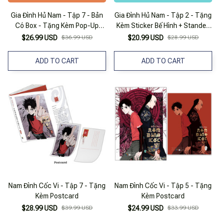
Gia Đình Hủ Nam - Tập 7 - Bản
Gia Đình Hủ Nam - Tập 2 - Tặng
Có Box - Tặng Kèm Pop-Up
Kèm Sticker Bế Hình + Standee
Card + Special Box Kỷ Niệm
Giấy Bồi Cứng
$26.99 USD
$36.99 USD
$20.99 USD
$28.99 USD
ADD TO CART
ADD TO CART
Nam Đình Cốc Vi - Tập 7 - Tặng
Nam Đình Cốc Vi - Tập 5 - Tặng
Kèm Postcard
Kèm Postcard
$28.99 USD
$39.99 USD
$24.99 USD
$33.99 USD