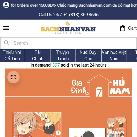
Orders over 150USDㅤ✨
Chúc mừng Sachnhanvan.com đã có mặt hơn 200 quốc gi
Call Us 24/7: +1 (818) 869 8696
Cart
Thiếu Nhi 
Tài
Truyện 
Nuôi Dạy 
Văn học Việt 
Cổ Tích
Chính
Tranh
Con
Nam
T
In demand!
399
sold
in the last 24 hours