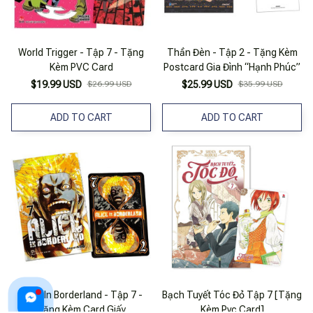
World Trigger - Tập 7 - Tặng
Thần Đèn - Tập 2 - Tặng Kèm
Kèm PVC Card
Postcard Gia Đình “Hạnh Phúc”
$19.99 USD
$26.99 USD
$25.99 USD
$35.99 USD
ADD TO CART
ADD TO CART
Alice In Borderland - Tập 7 -
Bạch Tuyết Tóc Đỏ Tập 7 [Tặng
Tặng Kèm Card Giấy
Kèm Pvc Card]