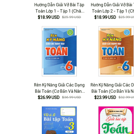
Hướng Dẫn Giải Vở Bài Tập
Hướng Dẫn Giải Vở Bài
Toán Lớp 1 - Tập 1 (Chân
Toán Lớp 2 - Tập 1 (
$18.99 USD
Trời Sáng Tạo)
$25.99 USD
$18.99 USD
Trời Sáng Tạo)
$25.99 U
Rèn Kỹ Năng Giải Các Dạng
Rèn Kỹ Năng Giải Các 
Bài Toán (Cơ Bản Và Nâng
Bài Toán (Cơ Bản Và 
$26.99 USD
Cao) Lớp 6 - Tập 1
$36.99 USD
$23.99 USD
Cao) Lớp 6 - Tập 2
$32.99 U