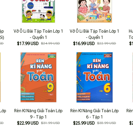
Tập
Vở Ô Li Bài Tập Toán Lớp 1
Vở Ô Li Bài Tập Toán Lớp 1
Hư
ối)
- Quyển 1
- Quyển 1
To
SD
$17.99 USD
$24.99 USD
$16.99 USD
$22.99 USD
$
 Lớp
Rèn Kĩ Năng Giải Toán Lớp
Rèn Kĩ Năng Giải Toán Lớp
Rèn
9 - Tập 1
6 - Tập 1
SD
$22.99 USD
$31.99 USD
$25.99 USD
$35.99 USD
$