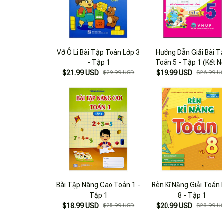
Vở Ô Li Bài Tập Toán Lớp 3
Hướng Dẫn Giải Bài 
- Tập 1
Toán 5 - Tập 1 (Kết N
$21.99 USD
$29.99 USD
$19.99 USD
$26.99 U
Bài Tập Nâng Cao Toán 1 -
Rèn Kĩ Năng Giải Toán
Tập 1
8 - Tập 1
$18.99 USD
$25.99 USD
$20.99 USD
$28.99 U