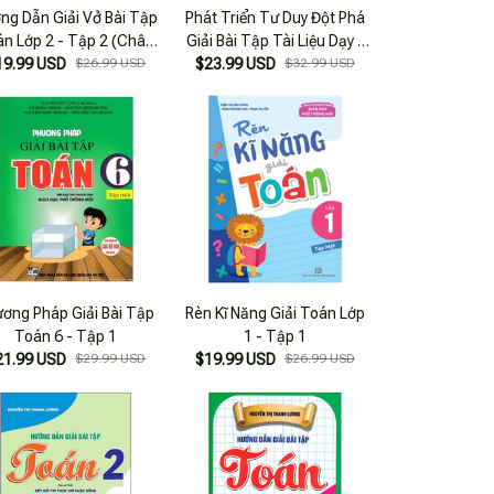
ng Dẫn Giải Vở Bài Tập
Phát Triển Tư Duy Đột Phá
n Lớp 2 - Tập 2 (Chân
Giải Bài Tập Tài Liệu Dạy -
19.99 USD
Trời Sáng Tạo)
$26.99 USD
Học Toán Lớp 8 (Tập 2)
$23.99 USD
$32.99 USD
ơng Pháp Giải Bài Tập
Rèn Kĩ Năng Giải Toán Lớp
Toán 6 - Tập 1
1 - Tập 1
21.99 USD
$29.99 USD
$19.99 USD
$26.99 USD