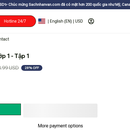
 Sachnhanvan.com đã có mặt hơn 200 quốc gia như Mỹ, Canada, Úc, Nhật, H
Hotline 24/7
| English (EN) | USD
ntact
p 1 - Tập 1
8.99 USD
28% OFF
More payment options