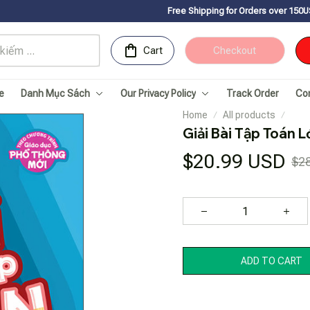
Free Shipping for Orders over 150USDㅤ✨
Chúc mừng
Cart
Checkout
e
Danh Mục Sách
Our Privacy Policy
Track Order
Co
Home
All products
Giải Bài Tập Toán Lớ
$20.99 USD
$2
ADD TO CART