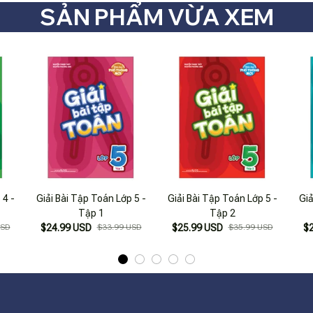
SẢN PHẨM VỪA XEM
 4 -
Giải Bài Tập Toán Lớp 5 -
Giải Bài Tập Toán Lớp 5 -
Giả
Tập 1
Tập 2
USD
$24.99 USD
$33.99 USD
$25.99 USD
$35.99 USD
$