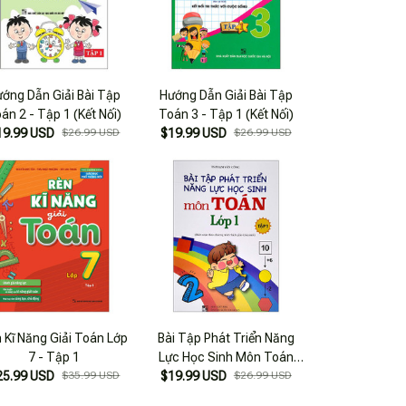
ớng Dẫn Giải Bài Tập
Hướng Dẫn Giải Bài Tập
án 2 - Tập 1 (Kết Nối)
Toán 3 - Tập 1 (Kết Nối)
19.99 USD
$26.99 USD
$19.99 USD
$26.99 USD
 Kĩ Năng Giải Toán Lớp
Bài Tập Phát Triển Năng
7 - Tập 1
Lực Học Sinh Môn Toán
25.99 USD
$35.99 USD
$19.99 USD
Lớp 1 - Tập 1
$26.99 USD