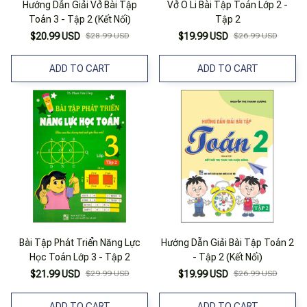
Hướng Dẫn Giải Vở Bài Tập
Vở Ô Li Bài Tập Toán Lớp 2 -
Toán 3 - Tập 2 (Kết Nối)
Tập 2
$20.99 USD
$28.99 USD
$19.99 USD
$26.99 USD
ADD TO CART
ADD TO CART
Bài Tập Phát Triển Năng Lực
Hướng Dẫn Giải Bài Tập Toán 2
Học Toán Lớp 3 - Tập 2
- Tập 2 (Kết Nối)
$21.99 USD
$29.99 USD
$19.99 USD
$26.99 USD
ADD TO CART
ADD TO CART