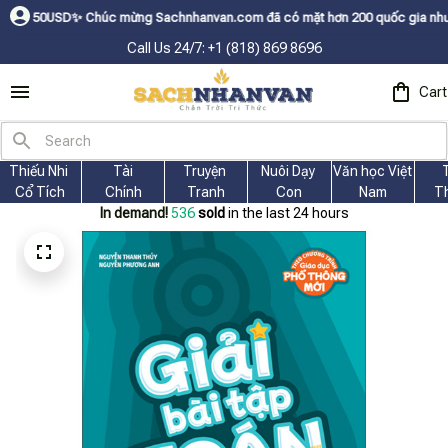
ừng Sachnhanvan.com đã có mặt hơn 200 quốc gia như Mỹ, Canada, Úc, Nhậ
Call Us 24/7: +1 (818) 869 8696
Cart
Thiếu Nhi 
Tài
Truyện 
Nuôi Dạy 
Văn học Việt 
Cổ Tích
Chính
Tranh
Con
Nam
T
In demand!
536
sold
in the last 24 hours