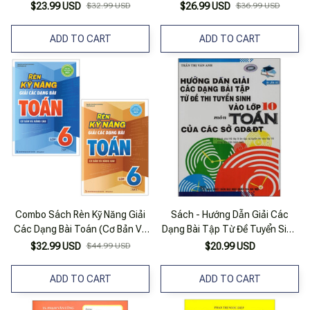
Lớp 6 - Tập 2
Lớp 6 - Tập 1
$23.99 USD
$32.99 USD
$26.99 USD
$36.99 USD
ADD TO CART
ADD TO CART
Combo Sách Rèn Kỹ Năng Giải
Sách - Hướng Dẫn Giải Các
Các Dạng Bài Toán (Cơ Bản Và
Dạng Bài Tập Từ Đề Tuyển Sinh
Nâng Cao) Lớp 6 (Tập 1 + 2) (Bộ
Vào Lớp 10 Môn Toán Của Các
$32.99 USD
$44.99 USD
$20.99 USD
2 Cuốn)
Sở Gd&Đt
ADD TO CART
ADD TO CART