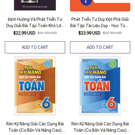
Định Hướng Và Phát Triển Tư
Phát Triển Tư Duy Đột Phá Giải
Duy Giải Bài Tập Toán Khó Lớp
Bài Tập Tài Liệu Dạy - Học Toán
8 - Tập 1
Lớp 8 (Tập 2)
$22.99 USD
$31.99 USD
$23.99 USD
$32.99 USD
ADD TO CART
ADD TO CART
Rèn Kỹ Năng Giải Các Dạng Bài
Rèn Kỹ Năng Giải Các Dạng Bài
Toán (Cơ Bản Và Nâng Cao)
Toán (Cơ Bản Và Nâng Cao)