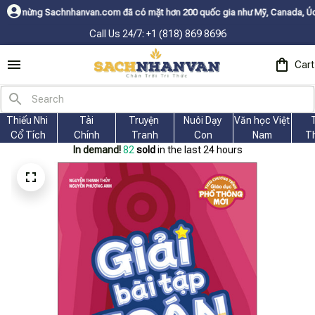
anvan.com đã có mặt hơn 200 quốc gia như Mỹ, Canada, Úc, Nhật, Hàn, và 
Call Us 24/7: +1 (818) 869 8696
Cart
Thiếu Nhi 
Tài
Truyện 
Nuôi Dạy 
Văn học Việt 
Cổ Tích
Chính
Tranh
Con
Nam
T
In demand!
82
sold
in the last 24 hours