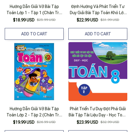
Hướng Dẫn Giải Vở Bài Tập
Định Hướng Và Phát Triển Tư
Toán Lớp 1 - Tập 1 (Chân Trời
Duy Giải Bài Tập Toán Khó Lớp
Sáng Tạo)
8 - Tập 1
$18.99 USD
$25.99 USD
$22.99 USD
$31.99 USD
ADD TO CART
ADD TO CART
Hướng Dẫn Giải Vở Bài Tập
Phát Triển Tư Duy Đột Phá Giải
Toán Lớp 2 - Tập 2 (Chân Trời
Bài Tập Tài Liệu Dạy - Học Toán
Sáng Tạo)
Lớp 8 (Tập 2)
$19.99 USD
$26.99 USD
$23.99 USD
$32.99 USD