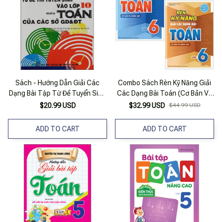
Sách - Hướng Dẫn Giải Các
Combo Sách Rèn Kỹ Năng Giải
Dạng Bài Tập Từ Đề Tuyển Sinh
Các Dạng Bài Toán (Cơ Bản Và
Vào Lớp 10 Môn Toán Của Các
Nâng Cao) Lớp 6 (Tập 1 + 2) (Bộ
$20.99 USD
$32.99 USD
$44.99 USD
Sở Gd&Đt
2 Cuốn)
ADD TO CART
ADD TO CART