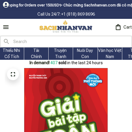
or Orders over 150USDㅤ✨
Chúc mừng Sachnhanvan.com đã có mặt hơn 200 quốc
Call Us 24/7: +1 (818) 869 8696
Cart
Thiếu Nhi 
Tài
Truyện 
Nuôi Dạy 
Văn học Việt 
Cổ Tích
Chính
Tranh
Con
Nam
T
In demand!
408
sold
in the last 24 hours