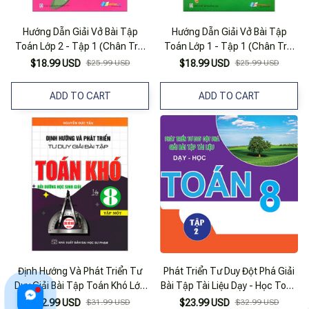
Hướng Dẫn Giải Vở Bài Tập
Hướng Dẫn Giải Vở Bài Tập
Toán Lớp 2 - Tập 1 (Chân Trời
Toán Lớp 1 - Tập 1 (Chân Trời
Sáng Tạo)
Sáng Tạo)
$18.99 USD
$25.99 USD
$18.99 USD
$25.99 USD
ADD TO CART
ADD TO CART
Định Hướng Và Phát Triển Tư
Phát Triển Tư Duy Đột Phá Giải
Duy Giải Bài Tập Toán Khó Lớp
Bài Tập Tài Liệu Dạy - Học Toán
8 - Tập 1
Lớp 8 (Tập 2)
$22.99 USD
$31.99 USD
$23.99 USD
$32.99 USD