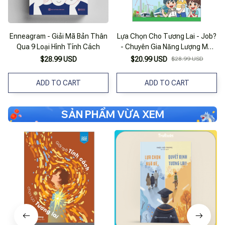
Enneagram - Giải Mã Bản Thân
Lựa Chọn Cho Tương Lai - Job?
Qua 9 Loại Hình Tính Cách
- Chuyên Gia Năng Lượng Mới
Và Tái Tạo
$28.99 USD
$20.99 USD
$28.99 USD
ADD TO CART
ADD TO CART
SẢN PHẨM VỪA XEM