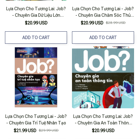
Lựa Chọn Cho Tương Lai: Job?
Lựa Chọn Cho Tương Lai - Job?
- Chuyên Gia Dữ Liệu Lớn
- Chuyên Gia Chăm Sóc Thú
(Tranh Màu)
Cưng
$20.99 USD
$20.99 USD
$28.99 USD
ADD TO CART
ADD TO CART
Lựa Chọn Cho Tương Lai - Job?
Lựa Chọn Cho Tương Lai: Job?
- Chuyên Gia Trí Tuệ Nhân Tạo
- Chuyên Gia An Toàn Thông
Tin (Tranh Màu)
$21.99 USD
$29.99 USD
$20.99 USD