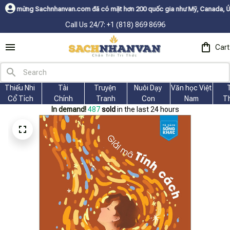
anvan.com đã có mặt hơn 200 quốc gia như Mỹ, Canada, Úc, Nhật, Hàn, và 
Call Us 24/7: +1 (818) 869 8696
Cart
Thiếu Nhi 
Tài
Truyện 
Nuôi Dạy 
Văn học Việt 
Cổ Tích
Chính
Tranh
Con
Nam
T
In demand!
487
sold
in the last 24 hours