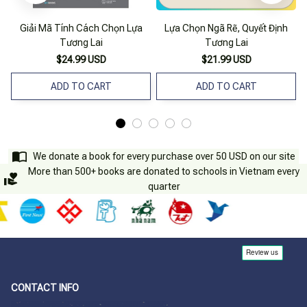
Giải Mã Tính Cách Chọn Lựa
Lựa Chọn Ngã Rẽ, Quyết Định
Tương Lai
Tương Lai
$24.99 USD
$21.99 USD
ADD TO CART
ADD TO CART
We donate a book for every purchase over 50 USD on our site
More than 500+ books are donated to schools in Vietnam every
quarter
CONTACT INFO