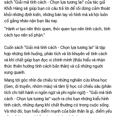
sách “Giải mã tính cách - Chọn lựa tương lai” của tác giả
Khởi Hàng sẽ giúp bạn có câu trả lời để rồi dũng cảm thoát
khỏi những định kiến, những bàn tay vô hình mà xã hội luôn
cố gắng nhào nặn bạn lâu nay.
“Hành vi tạo nên thói quen, thói quen tạo nên tính cách, tính
cách tạo nên số phận.”
Cuốn sách “Giải mã tính cách - Chọn lựa tương lai” là tập
hợp những tình huống, phân tích và lời khuyên về tính cách
và khí chất giúp bạn đọc vị chính mình (thấu hiểu và nhận
thức thiên hướng tính cách bản thân) và cả những người
xung quanh.
Mang tới góc nhìn đa chiều từ những nghiên cứu khoa học
(Gen, di truyền, nhóm máu) và tâm lý học có chiều sâu (phân
tích chi tiết hành vi ngôn ngữ và phi ngôn ngữ) - “Giải mã tính
cách - Chọn lựa tương lai” vạch ra cho bạn những kiểu hình
tính cách, những dạng khí chất thường có trong cuộc sống.
Và nhờ đó, bạn hiểu điểm mạnh của bản thân là gì, điểm yếu