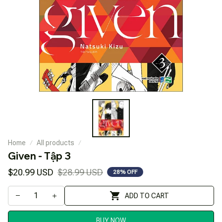
Home
All products
Given - Tập 3
$20.99 USD
$28.99 USD
28% OFF
ADD TO CART
BUY NOW