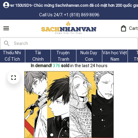
húc mừng Sachnhanvan.com đã có mặt hơn 200 quốc gia như Mỹ, Canada, Úc,
Call Us 24/7: +1 (818) 869 8696
Cart
Thiếu Nhi 
Tài
Truyện 
Nuôi Dạy 
Văn học Việt 
Cổ Tích
Chính
Tranh
Con
Nam
T
In demand!
377
sold
in the last 24 hours