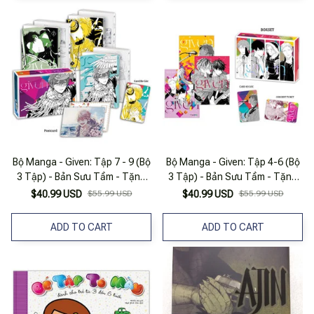
Bộ Manga - Given: Tập 7 - 9 (Bộ
Bộ Manga - Given: Tập 4-6 (Bộ
3 Tập) - Bản Sưu Tầm - Tặng
3 Tập) - Bản Sưu Tầm - Tặng
Kèm Boxset Nam Châm + Card
Kèm Boxset Nam Châm The
$40.99 USD
$55.99 USD
$40.99 USD
$55.99 USD
Bo Góc + Postcard
Brigde + Concert Ticket + Card
Bo Góc
ADD TO CART
ADD TO CART