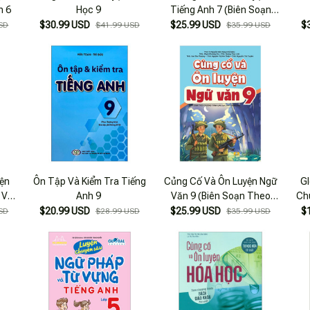
h 6
Học 9
Tiếng Anh 7 (Biên Soạn
Theo Chương Trình Giao
$30.99 USD
$25.99 USD
$
SD
$41.99 USD
$35.99 USD
Dục Phổ Thông Mới)
yện
Ôn Tập Và Kiểm Tra Tiếng
Củng Cố Và Ôn Luyện Ngữ
Gl
 Và
Anh 9
Văn 9 (Biên Soạn Theo
Ch
6
Chương Trình Giáo Dục Phổ
Bài
$20.99 USD
$25.99 USD
$
SD
$28.99 USD
$35.99 USD
Thông Mới)