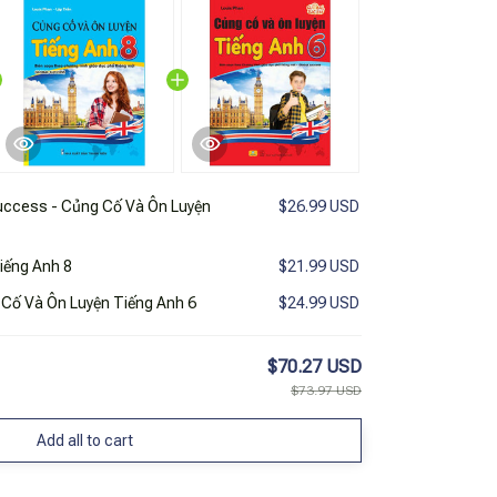
uccess - Củng Cố Và Ôn Luyện
$26.99 USD
iếng Anh 8
$21.99 USD
 Cố Và Ôn Luyện Tiếng Anh 6
$24.99 USD
$70.27 USD
$73.97 USD
Add all to cart