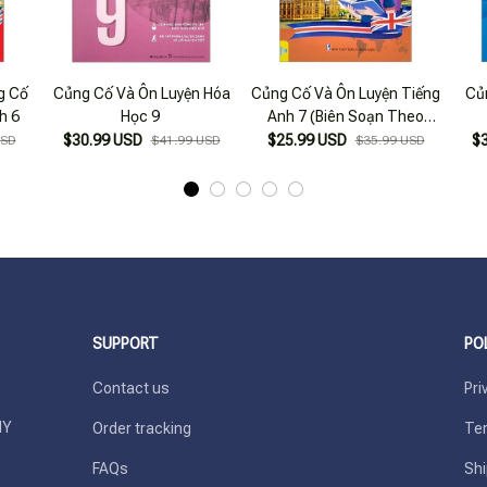
g Cố
Củng Cố Và Ôn Luyện Hóa
Củng Cố Và Ôn Luyện Tiếng
Củ
h 6
Học 9
Anh 7 (Biên Soạn Theo
Chương Trình Giao Dục Phổ
$30.99 USD
$25.99 USD
$
USD
$41.99 USD
$35.99 USD
Thông Mới)
SUPPORT
PO
Contact us
Pri
Y 
Order tracking
Ter
FAQs
Shi