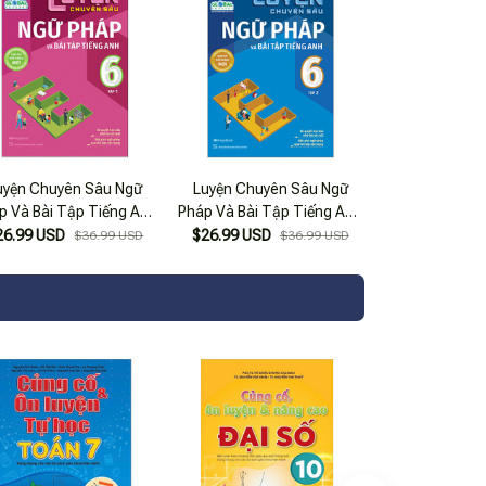
uyện Chuyên Sâu Ngữ
Luyện Chuyên Sâu Ngữ
p Và Bài Tập Tiếng Anh
Pháp Và Bài Tập Tiếng Anh
- Tập 1 (Theo Chương
6 - Tập 2 (Theo Chương
26.99 USD
$26.99 USD
$36.99 USD
$36.99 USD
rình Global Success)
Trình Global Success)