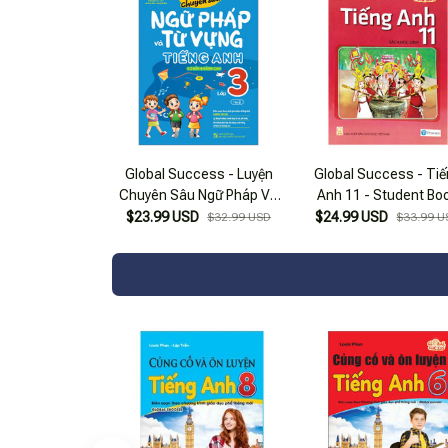
Global Success - Luyện
Global Success - Ti
Chuyên Sâu Ngữ Pháp Và
Anh 11 - Student Bo
Từ Vựng Tiếng Anh Lớp 3 -
(2023)
$23.99 USD
$24.99 USD
$32.99 USD
$33.99 U
Tập 2 (Cơ Bản Và Nâng
Cao)