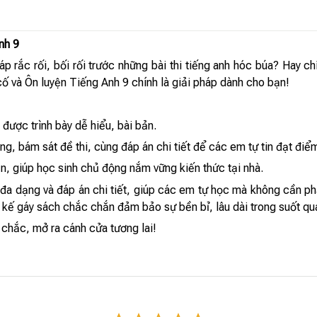
nh 9
p rắc rối, bối rối trước những bài thi tiếng anh hóc búa? Hay 
cố và Ôn luyện Tiếng Anh 9 chính là giải pháp dành cho bạn!
được trình bày dễ hiểu, bài bản.
ng, bám sát đề thi, cùng đáp án chi tiết để các em tự tin đạt điể
ận, giúp học sinh chủ động nắm vững kiến thức tại nhà.
đa dạng và đáp án chi tiết, giúp các em tự học mà không cần phả
 kế gáy sách chắc chắn đảm bảo sự bền bỉ, lâu dài trong suốt quá
chắc, mở ra cánh cửa tương lai!