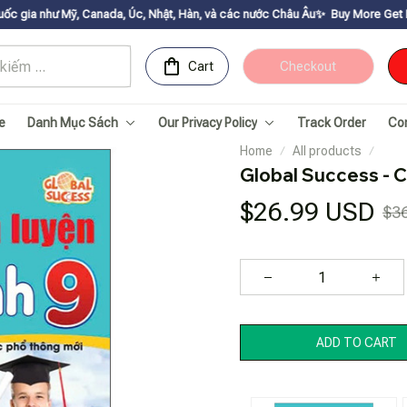
 Canada, Úc, Nhật, Hàn, và các nước Châu Âu✨
Buy More Get Moreㅤ ✨ㅤ Sale u
Cart
Checkout
e
Danh Mục Sách
Our Privacy Policy
Track Order
Co
Home
All products
Global Success - 
$26.99 USD
$3
ADD TO CART