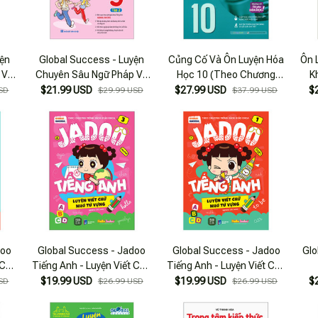
yện
Global Success - Luyện
Củng Cố Và Ôn Luyện Hóa
Ôn 
 Và
Chuyên Sâu Ngữ Pháp Và
Học 10 (Theo Chương
K
 8 -
Từ Vựng Tiếng Anh Lớp 5 -
Trình Sách Giáo Khoa Mới
$21.99 USD
$27.99 USD
$
SD
$29.99 USD
$37.99 USD
Tập 2
Nhất)
doo
Global Success - Jadoo
Global Success - Jadoo
Glo
 Chữ
Tiếng Anh - Luyện Viết Chữ
Tiếng Anh - Luyện Viết Chữ
4
Nhớ Từ Vựng - Tập 3
Nhớ Từ Vựng - Tập 1
$19.99 USD
$19.99 USD
$
SD
$26.99 USD
$26.99 USD