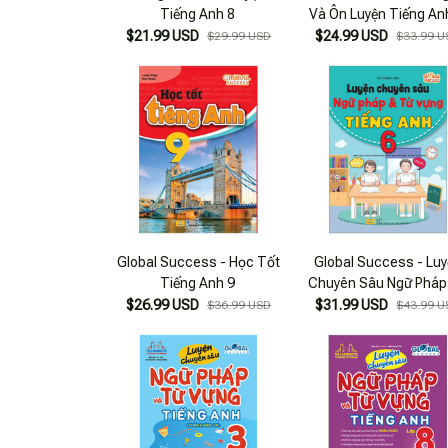
Tiếng Anh 8
Và Ôn Luyện Tiếng An
$21.99 USD
$24.99 USD
$29.99 USD
$33.99 U
Global Success - Học Tốt
Global Success - Lu
Tiếng Anh 9
Chuyên Sâu Ngữ Pháp
Từ Vựng Tiếng Anh 
$26.99 USD
$31.99 USD
$36.99 USD
$43.99 U