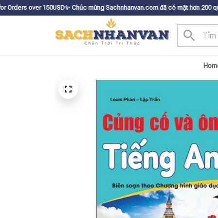
er 150USDㅤ✨
Chúc mừng Sachnhanvan.com đã có mặt hơn 200 quốc gia như Mỹ,
Hom