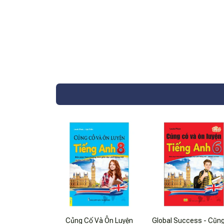
Củng Cố Và Ôn Luyện
Global Success - Cũn