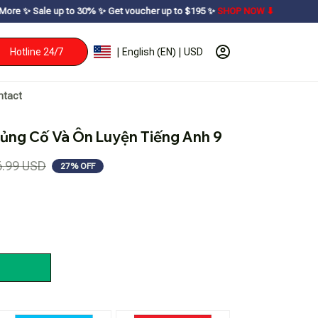
p to 30% ㅤ✨ㅤ Get voucher up to $195ㅤ ✨ㅤ
SHOP NOW ⬇
Hotline 24/7
| English (EN) | USD
ntact
Củng Cố Và Ôn Luyện Tiếng Anh 9
6.99 USD
27% OFF