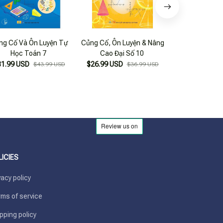
ng Cố Và Ôn Luyện Tự
Củng Cố, Ôn Luyện & Nâng
Global Success
Học Toán 7
Cao Đại Số 10
Tiếng A
31.99 USD
$26.99 USD
$26.99 USD
$43.99 USD
$36.99 USD
LICIES
vacy policy
ms of service
pping policy