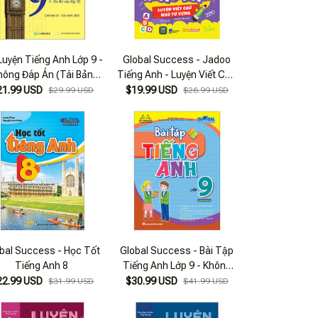
Luyện Tiếng Anh Lớp 9 -
Global Success - Jadoo
hông Đáp Án (Tái Bản
Tiếng Anh - Luyện Viết Chữ
2021)
Nhớ Từ Vựng - Tập 2
21.99 USD
$19.99 USD
$29.99 USD
$26.99 USD
bal Success - Học Tốt
Global Success - Bài Tập
Tiếng Anh 8
Tiếng Anh Lớp 9 - Không
Đáp Án
22.99 USD
$30.99 USD
$31.99 USD
$41.99 USD