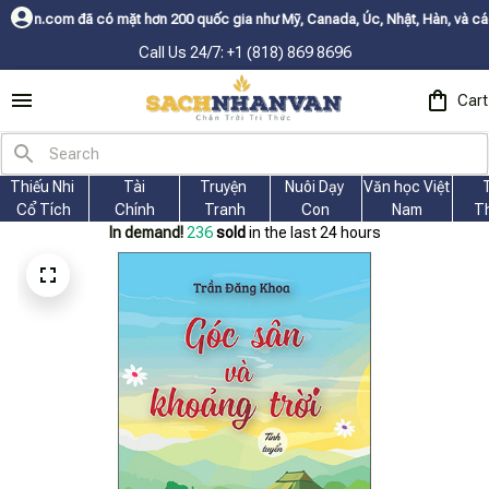
ặt hơn 200 quốc gia như Mỹ, Canada, Úc, Nhật, Hàn, và các nước Châu Âu✨
Call Us 24/7: +1 (818) 869 8696
Cart
Thiếu Nhi 
Tài
Truyện 
Nuôi Dạy 
Văn học Việt 
Cổ Tích
Chính
Tranh
Con
Nam
T
In demand!
236
sold
in the last 24 hours