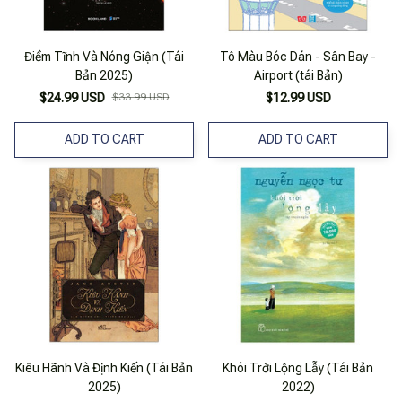
Điềm Tĩnh Và Nóng Giận (Tái
Tô Màu Bóc Dán - Sân Bay -
Bản 2025)
Airport (tái Bản)
$24.99 USD
$33.99 USD
$12.99 USD
ADD TO CART
ADD TO CART
Kiêu Hãnh Và Định Kiến (Tái Bản
Khói Trời Lộng Lẫy (Tái Bản
2025)
2022)