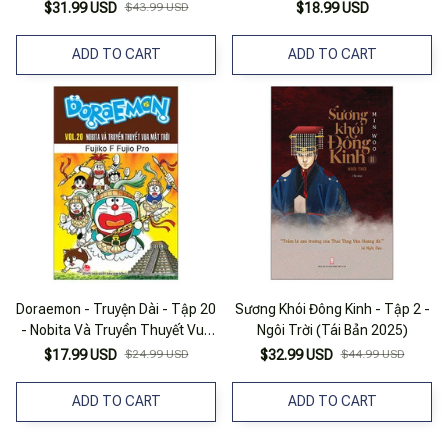
$31.99 USD
$43.99 USD
$18.99 USD
ADD TO CART
ADD TO CART
Doraemon - Truyện Dài - Tập 20
Sương Khói Đông Kinh - Tập 2 -
- Nobita Và Truyền Thuyết Vua
Ngôi Trời (Tái Bản 2025)
Mặt Trời (Tái Bản 2023)
$17.99 USD
$24.99 USD
$32.99 USD
$44.99 USD
ADD TO CART
ADD TO CART