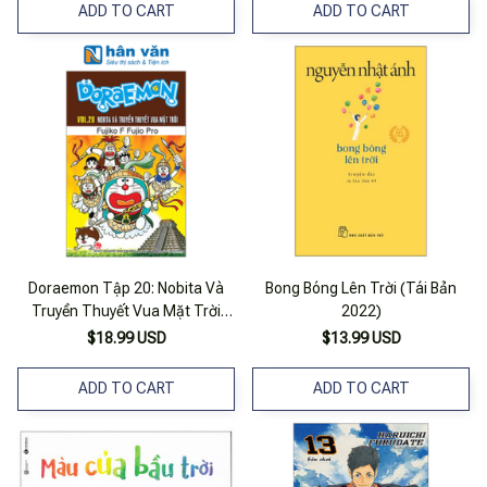
ADD TO CART
ADD TO CART
Doraemon Tập 20: Nobita Và
Bong Bóng Lên Trời (Tái Bản
Truyền Thuyết Vua Mặt Trời
2022)
(Tái Bản 2023)
$18.99 USD
$13.99 USD
ADD TO CART
ADD TO CART