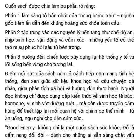
Cuốn sách được chia làm ba phần rõ ràng:
Phần 1 làm sáng tỏ bản chất của “năng lượng xấu” – nguồn
gốc tiềm ẩn dẫn đến khủng hoảng sức khỏe toàn cầu.
Phần 2 tập trung vào các nguyên lý nền tảng như chế độ ăn,
nhịp sinh học, vận động và cảm xúc – những yếu tố có thể
tạo ra sự phục hồi sâu từ bên trong.
Phần 3 hướng đến chiến lược xây dựng lại hệ thống y tế và
lối sống bền vững cho tương lai.
Điểm nổi bật của sách nằm ở cách tiếp cận mang tính hệ
thống, đan xen giữa dữ liệu khoa học và câu chuyện cá
nhân, giữa phân tích xã hội và hướng dẫn thực hành. Người
đọc không chỉ được cung cấp kiến thức về sinh học tế bào,
hormone, vi sinh vật đường ruột... mà còn được truyền cảm
hứng để thiết lập lại mối quan hệ với chính cơ thể mình – từ
ăn uống, ngủ nghỉ cho đến cảm xúc.
“Good Energy” không chỉ là một cuốn sách sức khỏe. Đó là
cẩm nang đổi đời – dành cho những ai sẵn sàng chất vấn