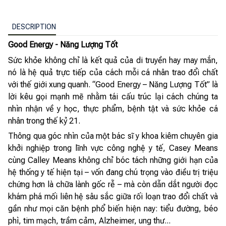
DESCRIPTION
Good Energy - Năng Lượng Tốt
Sức khỏe không chỉ là kết quả của di truyền hay may mắn,
nó là hệ quả trực tiếp của cách mỗi cá nhân trao đổi chất
với thế giới xung quanh. “Good Energy – Năng Lượng Tốt” là
lời kêu gọi mạnh mẽ nhằm tái cấu trúc lại cách chúng ta
nhìn nhận về y học, thực phẩm, bệnh tật và sức khỏe cá
nhân trong thế kỷ 21.
Thông qua góc nhìn của một bác sĩ y khoa kiêm chuyên gia
khởi nghiệp trong lĩnh vực công nghệ y tế, Casey Means
cùng Calley Means không chỉ bóc tách những giới hạn của
hệ thống y tế hiện tại – vốn đang chú trọng vào điều trị triệu
chứng hơn là chữa lành gốc rễ – mà còn dẫn dắt người đọc
khám phá mối liên hệ sâu sắc giữa rối loạn trao đổi chất và
gần như mọi căn bệnh phổ biến hiện nay: tiểu đường, béo
phì, tim mạch, trầm cảm, Alzheimer, ung thư...