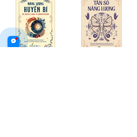
Năng Lượng Huyền Bí
Tần Số Năng Lượng
$26.99 USD
$36.99 USD
$23.99 USD
$32.99 USD
ADD TO CART
ADD TO CART