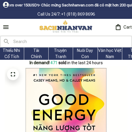
er 150USDㅤ✨
Chúc mừng Sachnhanvan.com đã có mặt hơn 200 quốc gia như Mỹ
Call Us 24/7: +1 (818) 869 8696
Cart
Thiếu Nhi 
Tài
Truyện 
Nuôi Dạy 
Văn học Việt 
Cổ Tích
Chính
Tranh
Con
Nam
T
In demand!
471
sold
in the last 24 hours