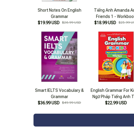
Short Notes On English
Tiếng Anh Amanda A
Grammar
Friends 1 - Workboo
$19.99 USD
$26.99 USD
$18.99 USD
$25.99 U
Smart IELTS Vocabulary &
English Grammar For Ki
Grammar
Ngữ Pháp Tiếng Anh T
$36.99 USD
$49.99 USD
Học - Tập 1 (có Đáp 
$22.99 USD