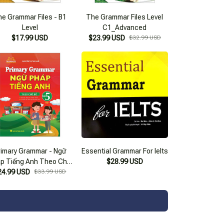
e Grammar Files - B1
The Grammar Files Level
Level
C1_Advanced
$17.99 USD
$23.99 USD
$32.99 USD
rimary Grammar - Ngữ
Essential Grammar For Ielts
p Tiếng Anh Theo Chủ
$28.99 USD
24.99 USD
Đề Lớp 5 - Tập 1
$33.99 USD