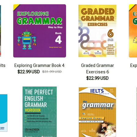
lts
Exploring Grammar Book 4
Graded Grammar
Exp
$22.99 USD
$31.99 USD
Exercises 6
$22.99 USD