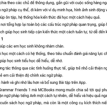
hia theo các chủ đề thông dụng, gần gũi với cuộc sống hàng ngà
m ngữ pháp cụ thể, đi kèm với ví dụ minh họa, hình ảnh sinh động 
iúp ôn tập, hệ thống hóa kiến thức đã học một cách hiệu quả.
ơi tổng hợp lại toàn bộ các cấu trúc ngữ pháp quan trọng, giúp h
ch giúp học sinh tiếp cận kiến thức một cách tuần tự, từ dễ đến k
 1
 giúp các em học sinh không nhàm chán.
ài học một cách có hệ thống, theo tiêu chuẩn đánh giá năng lực c
iúp học sinh tiểu học dễ hiểu, dễ nhớ.
ng tác thông qua các tình huống thực tế, giúp trẻ nhỏ cải thiện 
rẻ em cải thiện độ chính xác ngữ pháp.
c hành và ghi nhớ lâu hơn và bổ sung Bài tập trên App.
 Grammar Friends 1 mà MCBooks mong muốn chia sẻ tới quý phụ 
cận ngữ pháp tiếng Anh một cách tự nhiên, dễ hiểu và hiệu quả ng
cuốn sách học ngữ pháp, mà còn là một công cụ kích thích niề