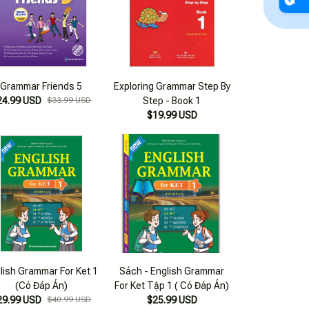
Grammar Friends 5
Exploring Grammar Step By
24.99 USD
$33.99 USD
Step - Book 1
$19.99 USD
lish Grammar For Ket 1
Sách - English Grammar
(Có Đáp Án)
For Ket Tập 1 ( Có Đáp Án)
29.99 USD
$40.99 USD
$25.99 USD