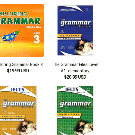
loring Grammar Book 3
The Grammar Files Level
$19.99 USD
A1_elementary
$20.99 USD