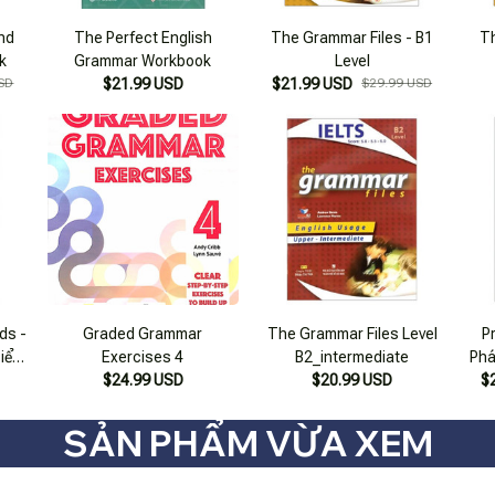
nd
The Perfect English
The Grammar Files - B1
Th
k
Grammar Workbook
Level
SD
$21.99 USD
$21.99 USD
$29.99 USD
ds -
Graded Grammar
The Grammar Files Level
P
iểu
Exercises 4
B2_intermediate
Phá
Án)
$24.99 USD
$20.99 USD
$
SẢN PHẨM VỪA XEM