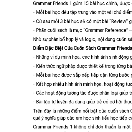
Grammar Friends 1 gồm 15 bài học chính, được c
- Mỗi bài học đều tập trung vào một vài chủ điể
- Cứ sau mỗi 3 bài học sẽ có một bài “Review” g
- Phần cuối sách là mục “Grammar Reference” – n
Nhờ sự phân bổ hợp lý và logic, nội dung cuốn sá
Điểm Đặc Biệt Của Cuốn Sách Grammar Friends
- Những ví dụ minh họa, các hình ảnh sinh động
- Kiến thức ngữ pháp được thiết kế trong từng b
- Mỗi bài học được sắp xếp tiếp cận từng bước g
- Kết hợp nhiều hình ảnh minh họa, hoạt động tươ
- Các hoạt động tương tác được phân loại giúp t
- Bài tập tự luyện đa dạng giúp trẻ có cơ hội thự
Trên đây là những điểm nổi bật của cuốn sách
quà ý nghĩa giúp các em học sinh tiểu học tiếp 
Grammar Friends 1 không chỉ đơn thuần là một 