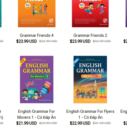
Grammar Friends 4
Grammar Friends 2
SD
$23.99 USD
$32.99 USD
$23.99 USD
$32.99 USD
$
r
English Grammar For
English Grammar For Flyers
Eng
n)
Movers 1 - Có Đáp Án
1 - Có Đáp Án
SD
$21.99 USD
$29.99 USD
$22.99 USD
$31.99 USD
$