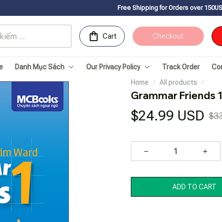
Free Shipping for Orders over 150USDㅤ✨
Chúc mừng S
Cart
Checkout
e
Danh Mục Sách
Our Privacy Policy
Track Order
Co
Home
All products
Grammar Friends 
$24.99 USD
$3
ADD TO CART