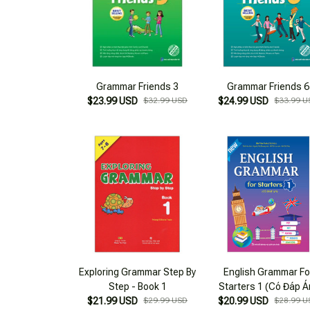
Grammar Friends 3
Grammar Friends 6
$23.99 USD
$32.99 USD
$24.99 USD
$33.99 U
Exploring Grammar Step By
English Grammar Fo
Step - Book 1
Starters 1 (Có Đáp Á
$21.99 USD
$29.99 USD
$20.99 USD
$28.99 U