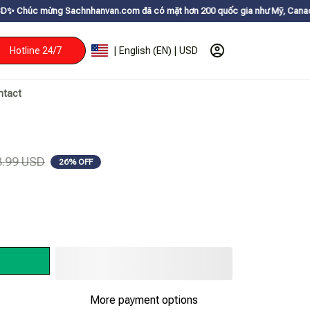
achnhanvan.com đã có mặt hơn 200 quốc gia như Mỹ, Canada, Úc, Nhật, Hàn
Hotline 24/7
| English (EN) | USD
ntact
1
3.99 USD
26% OFF
More payment options