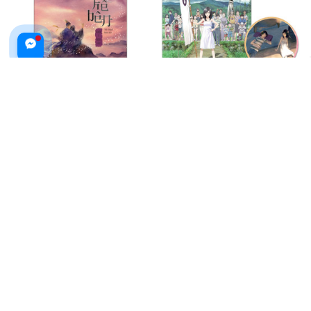
Viên Ngọc Kề Bên - Bản Đặc Biệt
Cuộc Chiến Mùa Hè - Summer
- Tặng Kèm Bookmark 2 Mặt +
Wars - Bản Đặc Biệt - Tặng Kèm
Postcard Thiệp + Poster Khổ A3
Bookmark Ivory
$27.99 USD
$22.99 USD
$31.99 USD
ADD TO CART
ADD TO CART