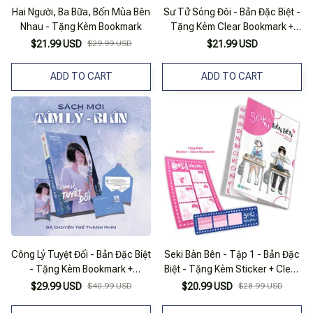
Hai Người, Ba Bữa, Bốn Mùa Bên
Sư Tử Sóng Đôi - Bản Đặc Biệt -
Nhau - Tặng Kèm Bookmark
Tặng Kèm Clear Bookmark +
Postcard
$21.99 USD
$29.99 USD
$21.99 USD
ADD TO CART
ADD TO CART
Công Lý Tuyệt Đối - Bản Đặc Biệt
Seki Bàn Bên - Tập 1 - Bản Đặc
- Tặng Kèm Bookmark +
Biệt - Tặng Kèm Sticker + Clear
Postcard Thư
Bookmark
$29.99 USD
$40.99 USD
$20.99 USD
$28.99 USD