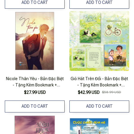
ADD TO CART
ADD TO CART
Nicole Thân Yêu - Bản Đặc Biệt
Gió Hát Trên Đồi - Bản Đặc Biệt
- Tặng Kèm Bookmark +
- Tặng Kèm Bookmark +
Postcard + Huy Hiệu
Postcard + Standee
$27.99 USD
$42.99 USD
$58.99 USD
ADD TO CART
ADD TO CART