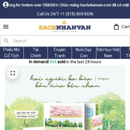
r Orders over 150USDㅤ✨
Chúc mừng Sachnhanvan.com đã có mặt hơn 200 quốc 
Call Us 24/7: +1 (818) 869 8696
Cart
Thiếu Nhi 
Tài
Truyện 
Nuôi Dạy 
Văn học Việt 
Cổ Tích
Chính
Tranh
Con
Nam
T
In demand!
408
sold
in the last 24 hours