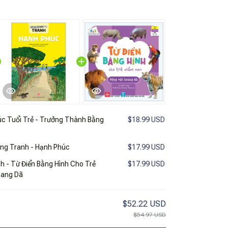
c Tuổi Trẻ - Trưởng Thành Bằng
$18.99 USD
ằng Tranh - Hạnh Phúc
$17.99 USD
 - Từ Điển Bằng Hình Cho Trẻ
$17.99 USD
oang Dã
$52.22 USD
$54.97 USD