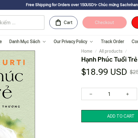
e Shipping for Orders over 150USDㅤ✨
Chúc mừng Sachnhanvan.com đã có mặt h
Cart
Checkout
e
Danh Mục Sách
Our Privacy Policy
Track Order
Co
Home
All products
Hạnh Phúc Tuổi Tr
$18.99 USD
$2
ADD TO CART