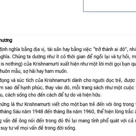
Thương
h nghĩa bằng địa vị, tài sản hay bằng việc “trở thành ai đó”, nhi
ghĩa. Chúng ta dường như ít có thời gian để ngồi lại và tự hỏi, 
is nothing) của Krishnamurti xuất hiện như một lời mời gọi bạn qua
khuôn mẫu, sợ hãi hay ham muốn.
đọng và súc tích của Krishnamurti dành cho người đọc trẻ, được 
sao để hạnh phúc, thay vào đó, mỗi trang sách như một cuộc tr
u, cách sống cho đến cách để tự do và hiện hữu.
ững lá thư Krishnamurti viết cho một bạn trẻ đến với ông trong t
ừ tháng Sáu năm 1948 đến tháng Ba năm 1960, thể hiện lòng trắc 
g vấn đề ông nói đến trong đó thì lại mang tính phổ quát với cả
à suy tư về mọi vấn đề trong đời sống.