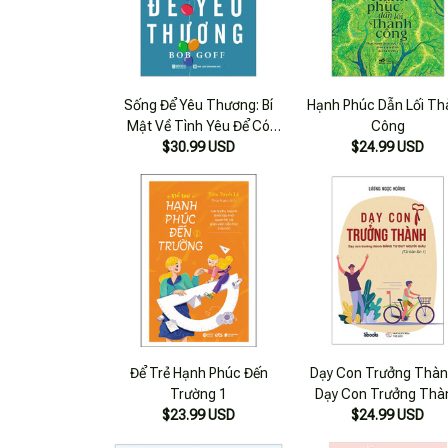
Sống Để Yêu Thương: Bí
Hạnh Phúc Dẫn Lối Th
Mật Về Tình Yêu Để Có
Công
Cuộc Sống Hạnh Phúc
$30.99 USD
$24.99 USD
Để Trẻ Hạnh Phúc Đến
Dạy Con Trưởng Thàn
Trường 1
Dạy Con Trưởng Thà
$23.99 USD
Bằng Tư Duy Người G
$24.99 USD