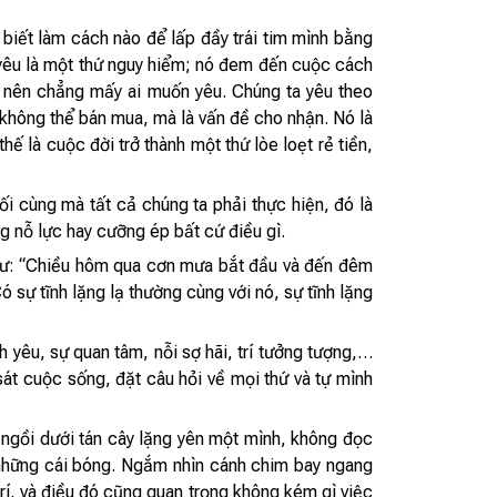
 biết làm cách nào để lấp đầy trái tim mình bằng
h yêu là một thứ nguy hiểm; nó đem đến cuộc cách
y nên chẳng mấy ai muốn yêu. Chúng ta yêu theo
 không thể bán mua, mà là vấn đề cho nhận. Nó là
ế là cuộc đời trở thành một thứ lòe loẹt rẻ tiền,
i cùng mà tất cả chúng ta phải thực hiện, đó là
g nỗ lực hay cưỡng ép bất cứ điều gì.
 như: “Chiều hôm qua cơn mưa bắt đầu và đến đêm
 sự tĩnh lặng lạ thường cùng với nó, sự tĩnh lặng
 yêu, sự quan tâm, nỗi sợ hãi, trí tưởng tượng,…
át cuộc sống, đặt câu hỏi về mọi thứ và tự mình
y ngồi dưới tán cây lặng yên một mình, không đọc
t những cái bóng. Ngắm nhìn cánh chim bay ngang
rí, và điều đó cũng quan trọng không kém gì việc