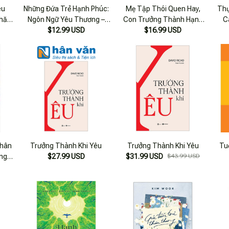
êu
Những Đứa Trẻ Hạnh Phúc:
Mẹ Tập Thói Quen Hay,
Thự
Chăm
Ngôn Ngữ Yêu Thương –
Con Trưởng Thành Hạnh
C
Bạn Nhỏ Dân Tộc Hà Nhì
$12.99 USD
$16.99 USD
Phúc
Thà
Nhân
Trưởng Thành Khi Yêu
Trưởng Thành Khi Yêu
Tu
ởng
$27.99 USD
$31.99 USD
$43.99 USD
Vững