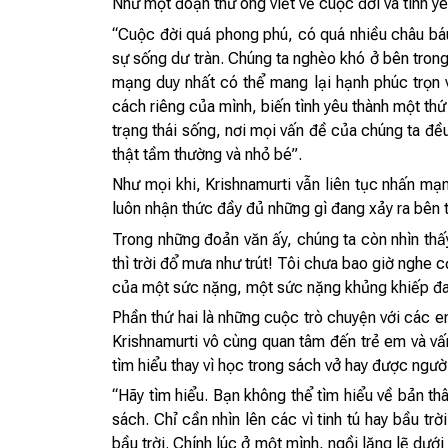
Như một đoạn thư ông viết về cuộc đời và tình yê
“Cuộc đời quá phong phú, có quá nhiều châu báu.
sự sống dư tràn. Chúng ta nghèo khó ở bên trong
mạng duy nhất có thể mang lại hạnh phúc trọn 
cách riêng của mình, biến tình yêu thành một thứ
trạng thái sống, nơi mọi vấn đề của chúng ta đều
thật tầm thường và nhỏ bé”.
Như mọi khi, Krishnamurti vẫn liên tục nhấn mạ
luôn nhận thức đầy đủ những gì đang xảy ra bên 
Trong những đoản văn ấy, chúng ta còn nhìn thấ
thì trời đổ mưa như trút! Tôi chưa bao giờ nghe 
của một sức nặng, một sức nặng khủng khiếp đan
Phần thứ hai là những cuộc trò chuyện với các e
Krishnamurti vô cùng quan tâm đến trẻ em và vấ
tìm hiểu thay vì học trong sách vở hay được ngườ
“Hãy tìm hiểu. Bạn không thể tìm hiểu về bản th
sách. Chỉ cần nhìn lên các vì tinh tú hay bầu 
bầu trời. Chính lúc ở một mình, ngồi lặng lẽ dướ