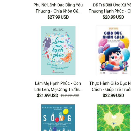
Phụ Nữ Lãnh Đạo Bằng Yêu
Để Trẻ Biết Ứng Xử Y
Thương - Chìa Khóa Của
Thương Hạnh Phúc - 
Thành Công Và Hạnh Phúc
$27.99 USD
Trái Tim Con Ấm
$20.99 USD
(2022)
Làm Mẹ Hạnh Phúc - Con
Thực Hành Giáo Dục 
Lớn Lên, Mẹ Cũng Trưởng
Cách - Giúp Trẻ Trư
$21.99 USD
Thành
$29.99 USD
Thành Hạnh Phúc Và 
$22.99 USD
Vàng (Qv)