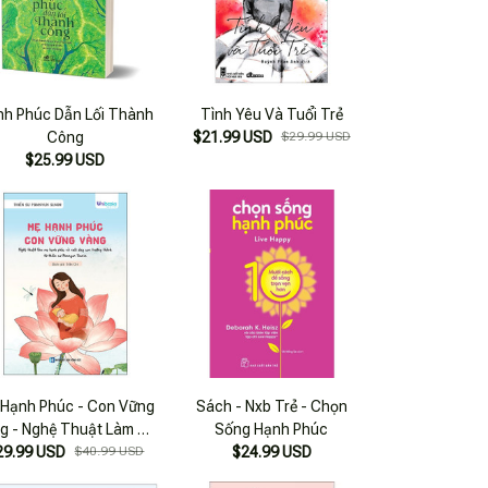
nh Phúc Dẫn Lối Thành
Tình Yêu Và Tuổi Trẻ
Công
$21.99 USD
$29.99 USD
$25.99 USD
Hạnh Phúc - Con Vững
Sách - Nxb Trẻ - Chọn
g - Nghệ Thuật Làm Mẹ
Sống Hạnh Phúc
ạnh Phúc Và Nuôi Dạy
29.99 USD
$40.99 USD
$24.99 USD
on Trưởng Thành Từ