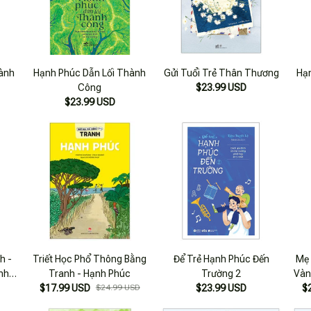
ành
Hạnh Phúc Dẫn Lối Thành
Gửi Tuổi Trẻ Thân Thương
Hạ
Công
$23.99 USD
$23.99 USD
h -
Triết Học Phổ Thông Bằng
Để Trẻ Hạnh Phúc Đến
Mẹ 
nh
Tranh - Hạnh Phúc
Trường 2
Vàn
iàu
$17.99 USD
$24.99 USD
$23.99 USD
H
$
C