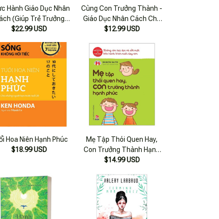
c Hành Giáo Dục Nhân
Cùng Con Trưởng Thành -
ách (Giúp Trẻ Trưởng
Giáo Dục Nhân Cách Cho
nh Hạnh Phúc Và Vững
$22.99 USD
Trẻ: Học Cách Yêu Thương
$12.99 USD
Vàng)
Bạn Bè
ổi Hoa Niên Hạnh Phúc
Mẹ Tập Thói Quen Hay,
$18.99 USD
Con Trưởng Thành Hạnh
Phúc (tái Bản 2020)
$14.99 USD