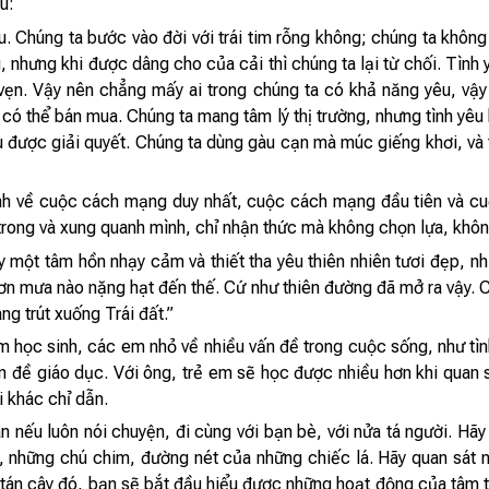
u:
 Chúng ta bước vào đời với trái tim rỗng không; chúng ta không
, nhưng khi được dâng cho của cải thì chúng ta lại từ chối. Tìn
vẹn. Vậy nên chẳng mấy ai trong chúng ta có khả năng yêu, vậ
 có thể bán mua. Chúng ta mang tâm lý thị trường, nhưng tình yêu
 được giải quyết. Chúng ta dùng gàu cạn mà múc giếng khơi, và th
nh về cuộc cách mạng duy nhất, cuộc cách mạng đầu tiên và cuố
trong và xung quanh mình, chỉ nhận thức mà không chọn lựa, khôn
y một tâm hồn nhạy cảm và thiết tha yêu thiên nhiên tươi đẹp,
cơn mưa nào nặng hạt đến thế. Cứ như thiên đường đã mở ra vậy. Có
g trút xuống Trái đất.”
m học sinh, các em nhỏ về nhiều vấn đề trong cuộc sống, như tình
n đề giáo dục. Với ông, trẻ em sẽ học được nhiều hơn khi quan s
i khác chỉ dẫn.
ân nếu luôn nói chuyện, đi cùng với bạn bè, với nửa tá người. Hã
trời, những chú chim, đường nét của những chiếc lá. Hãy quan sá
i tán cây đó, bạn sẽ bắt đầu hiểu được những hoạt động của tâm t