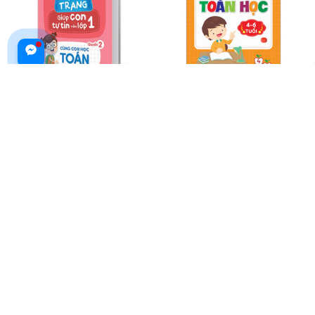
Hành Trang Giúp Con Tự Tin
Hành Trang Đầu Tiên Vào Lớp 1
Vào Lớp 1 - Quyển 2: Cùng Con
- Bé Chinh Phục Toán Học (4-6
Học Toán
Tuổi)
$16.99 USD
$22.99 USD
$21.99 USD
$29.99 USD
ADD TO CART
ADD TO CART