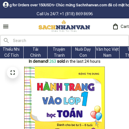
r Orders over 150USDㅤ✨
Chúc mừng Sachnhanvan.com đã có mặt hơn 200 quốc 
Call Us 24/7: +1 (818) 869 8696
Cart
Thiếu Nhi 
Tài
Truyện 
Nuôi Dạy 
Văn học Việt 
Cổ Tích
Chính
Tranh
Con
Nam
T
In demand!
265
sold
in the last 24 hours