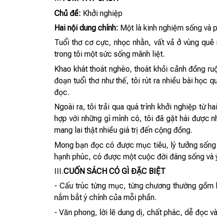
Chủ đề:
Khởi nghiệp
Hai nội dung chính:
Một là kinh nghiệm sống và ph
Tuổi thơ cơ cực, nhọc nhằn, vất vả ở vùng quê 
trong tôi một sức sống mãnh liệt.
Khao khát thoát nghèo, thoát khỏi cảnh đồng ruộ
đoạn tuổi thơ như thế, tôi rút ra nhiều bài học
đọc.
Ngoài ra, tôi trải qua quá trình khởi nghiệp từ h
hợp với những gì mình có, tôi đã gặt hái được 
mang lai thật nhiều giá trị đến cộng đồng.
Mong bạn đọc có được mục tiêu, lý tưởng sống 
hạnh phúc, có được một cuộc đời đáng sống và ý 
III.
CUỐN SÁCH CÓ GÌ ĐẶC BIỆT
- Cấu trúc từng mục, từng chương thường gồm hai
nắm bắt ý chính của mỗi phần.
- Văn phong, lời lẽ dung dị, chất phác, dễ đọc và