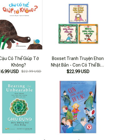
Cậu Có Thể Giúp Tớ
Boxset Tranh Truyện Ehon
Không?
Nhật Bản - Con Có Thể Biến
16.99 USD
$22.99 USD
Thành Mọi Thứ! (bộ 3
$22.99 USD
Cuốn)