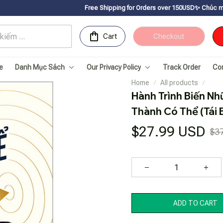
Free Shipping for Orders over 150USDㅤ✨
Chúc mừng Sachnhanvan.co
Cart
Checkout
e
Danh Mục Sách
Our Privacy Policy
Track Order
Co
Home
All products
Hành Trình Biến N
Thành Có Thể (Tái 
$27.99 USD
$3
ADD TO CART