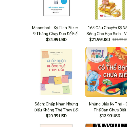
Moonshot - Kỳ Tích Pfizer -
168 Câu Chuyện Kỹ N
9 Tháng Chạy Đua Để Biến
Sống Cho Học Sinh - 
Điều Không Thể Thành Có
$24.99 USD
Lên Để Thành Công - 
$21.99 USD
$29.99 U
Thể
Điều Không Thể Thàn
Thể
Sách: Chấp Nhận Những
Những Điều Kỳ Thú -
Điều Không Thể Thay Đổi
Thể Bạn Chưa Biết
$20.99 USD
$13.99 USD