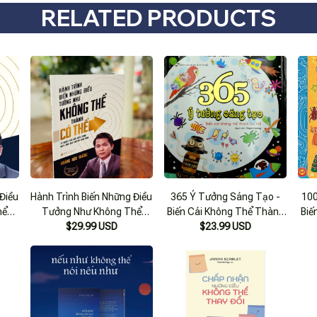
RELATED PRODUCTS
Điều
Hành Trình Biến Những Điều
365 Ý Tưởng Sáng Tạo -
100
hể
Tưởng Như Không Thể
Biến Cái Không Thể Thành
Biế
 Hữu
Thành Có Thể - Hoàng Hữu
$29.99 USD
Có Thể (tái Bản 2018)
$23.99 USD
Thắng - Alpha Books - Nhà
Xuất Bản Thế Giới.