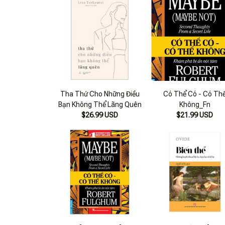
Tha Thứ Cho Những Điều
Có Thể Có - Có Th
Bạn Không Thể Lãng Quên
Không_Fn
$26.99 USD
$21.99 USD