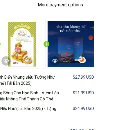
More payment options
nh Biến Những Điều Tưởng Như
$27.99 USD
ể (Tái Bản 2025)
g Sống Cho Học Sinh - Vươn Lên
$21.99 USD
Điều Không Thể Thành Có Thể
Nếu Như (Tái Bản 2025) - Tặng
$24.99 USD