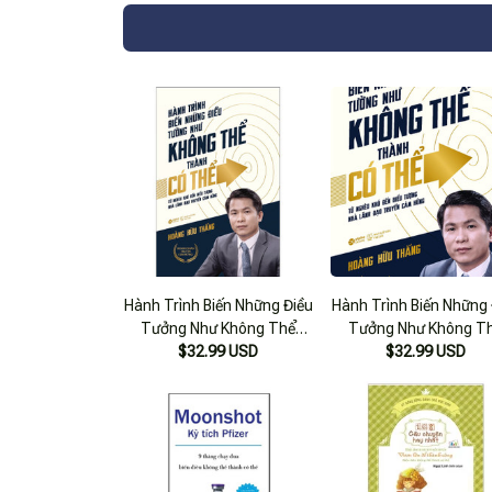
Hành Trình Biến Những Điều
Hành Trình Biến Những 
Tưởng Như Không Thể
Tưởng Như Không T
Thành Có Thể
$32.99 USD
Thành Có Thể - Hoàng
$32.99 USD
Thắng - (Bìa Mềm)