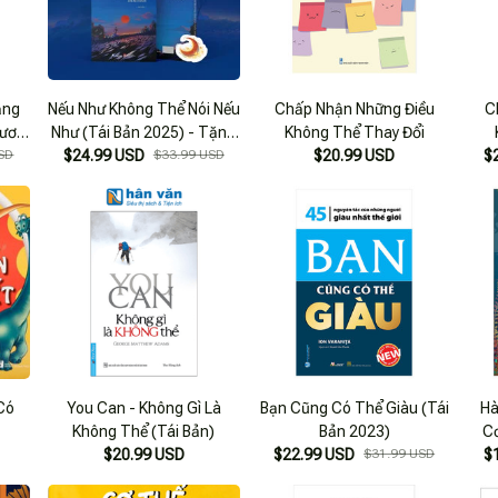
ăng
Nếu Như Không Thể Nói Nếu
Chấp Nhận Những Điều
C
Vươn
Như (Tái Bản 2025) - Tặng
Không Thể Thay Đổi
Biến
SD
$24.99 USD
Kèm Bookmark
$33.99 USD
$20.99 USD
$
h Có
 Có
You Can - Không Gì Là
Bạn Cũng Có Thể Giàu (Tái
Hà
Không Thể (Tái Bản)
Bản 2023)
C
$20.99 USD
$22.99 USD
$31.99 USD
$