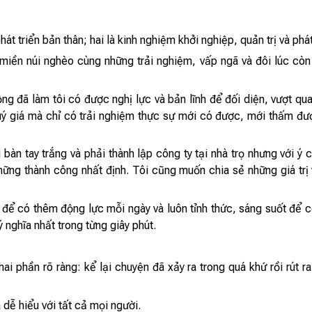
át triển bản thân; hai là kinh nghiệm khởi nghiệp, quản trị và phá
miền núi nghèo cùng những trải nghiệm, vấp ngã và đôi lúc còn
ng đã làm tôi có được nghị lực và bản lĩnh để đối diện, vượt qua
 quý giá mà chỉ có trải nghiệm thực sự mới có được, mới thấm đư
ai bàn tay trắng và phải thành lập công ty tại nhà trọ nhưng với 
những thành công nhất định. Tôi cũng muốn chia sẻ những giá tr
để có thêm động lực mỗi ngày và luôn tỉnh thức, sáng suốt để 
nghĩa nhất trong từng giây phút.
 phần rõ ràng: kể lại chuyện đã xảy ra trong quá khứ rồi rút r
 dễ hiểu với tất cả mọi người.