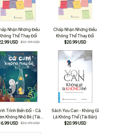
hấp Nhận Những Điều
Chấp Nhận Những Điều
Không Thể Thay Đổi
Không Thể Thay Đổi
22.99 USD
$31.99 USD
$20.99 USD
nh Trình Biến Đổi - Cá
Sách You Can - Không Gì
ơm Không Nhỏ Bé (Tái
Là Không Thể (Tái Bản)
16.99 USD
Bản 2022)
$22.99 USD
$20.99 USD