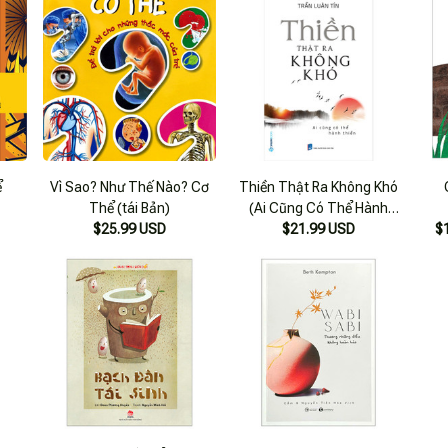
ể
Vì Sao? Như Thế Nào? Cơ
Thiền Thật Ra Không Khó
Thể (tái Bản)
(Ai Cũng Có Thể Hành
$25.99 USD
$21.99 USD
Thiền)
$