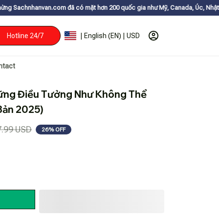
m đã có mặt hơn 200 quốc gia như Mỹ, Canada, Úc, Nhật, Hàn, và các nước
Hotline 24/7
| English (EN) | USD
ntact
hững Điều Tưởng Như Không Thể 
Bản 2025)
7.99 USD
26% OFF