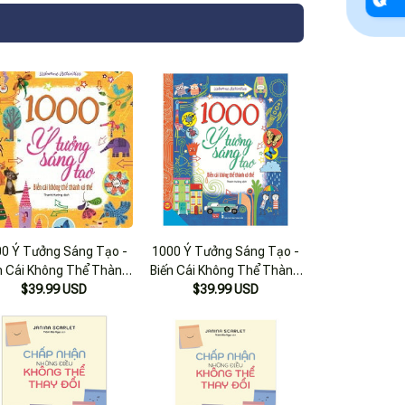
0 Ý Tưởng Sáng Tạo -
1000 Ý Tưởng Sáng Tạo -
n Cái Không Thể Thành
Biến Cái Không Thể Thành
Có Thể (tập 2)
$39.99 USD
Có Thể (tập 1)
$39.99 USD