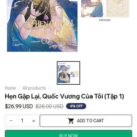
Home
All products
Hẹn Gặp Lại, Quốc Vương Của Tôi (Tập 1)
$26.99 USD
$28.00 USD
4% OFF
ADD TO CART
BUY NOW