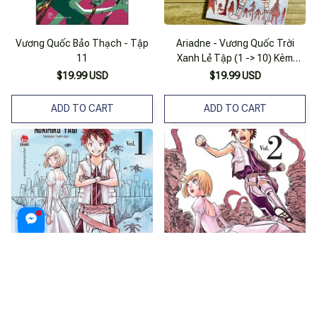
Vương Quốc Bảo Thạch - Tập
Ariadne - Vương Quốc Trời
11
Xanh Lẻ Tập (1 -> 10) Kèm
Bookmark
$19.99 USD
$19.99 USD
ADD TO CART
ADD TO CART
Sách - Vương Quốc Trời Xanh
Sách - Vương Quốc Trời Xanh
Adriadne (Tập 1, Tặng Kèm
Adriadne - Tập 2