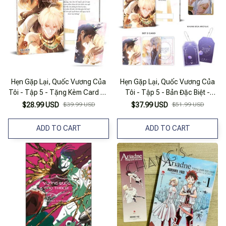
Hẹn Gặp Lại, Quốc Vương Của
Hẹn Gặp Lại, Quốc Vương Của
Tôi - Tập 5 - Tặng Kèm Card Bo
Tôi - Tập 5 - Bản Đặc Biệt -
Góc
Tặng Kèm 2 Card Bo Góc + 1
$28.99 USD
$39.99 USD
$37.99 USD
$51.99 USD
Postcard PVC + 1 Khung Bùa
Acrylic
ADD TO CART
ADD TO CART