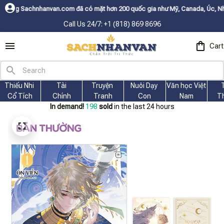
hnhanvan.com đã có mặt hơn 200 quốc gia như Mỹ, Canada, Úc, Nhật, Hàn,
Call Us 24/7: +1 (818) 869 8696
Cart
Thiếu Nhi 
Tài
Truyện 
Nuôi Dạy 
Văn học Việt 
Cổ Tích
Chính
Tranh
Con
Nam
T
In demand!
198
sold
in the last 24 hours