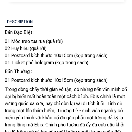
DESCRIPTION
Bản Đặc BIệt :
01 Móc treo tua rua (quà rời)
02 Huy hiệu (quà rời)
01 Postcard kích thước 10x15cm (kẹp trong sách)
01 Ticket phủ hologram (kẹp trong sách)
Bản Thường :
01 Postcard kích thước 10x15cm (kẹp trong sách)
Trong dòng chảy thời gian vô tận, có những nền văn minh cổ
đại bị biến mất hoàn toàn một cách bí ẩn. Ebis chính là một
vương quốc xa xưa, nay chỉ còn lại vài di tích ít ỏi. Tình cờ
trong một lần thám hiểm, Trương Lê - sinh viên ngành y có
niềm yêu thích với khảo cổ đã gặp phải một tượng đá kỳ lạ
trong lăng mộ Ebis. Chính pho tượng đá ấy đã cứu cậu khỏi
tay lũ trộm mộ và tạo nên một bước ngoặt trong cuộc đời