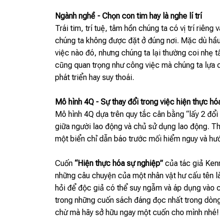
Ngành nghề - Chọn con tim hay là nghe lí trí
Trái tim, trí tuệ, tâm hồn chúng ta có vị trí riê
chúng ta không được đặt ở đúng nơi. Mặc dù hầu 
việc nào đó, nhưng chúng ta lại thường coi nhẹ 
cũng quan trọng như công việc mà chúng ta lựa 
phát triển hay suy thoái.
Mô hình 4Q - Sự thay đổi trong việc hiện thực hó
Mô hình 4Q dựa trên quy tắc cân bằng “lấy 2 đổi
giữa người lao động và chủ sử dụng lao động. T
một biển chỉ dẫn báo trước mối hiểm nguy và hư
Cuốn
“Hiện thực hóa sự nghiệp”
của tác giả Ken
những câu chuyện của một nhân vật hư cấu tên là
hỏi để độc giả có thể suy ngẫm và áp dụng vào c
trong những cuốn sách đáng đọc nhất trong dòng
chừ mà hãy sở hữu ngay một cuốn cho mình nhé!