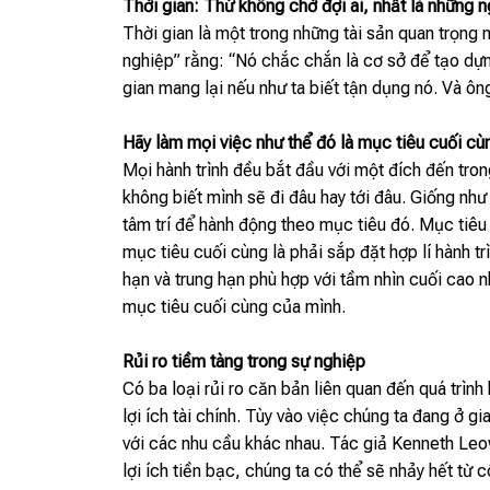
Thời gian: Thứ không chờ đợi ai, nhất là những 
Thời gian là một trong những tài sản quan trọng
nghiệp” rằng: “Nó chắc chắn là cơ sở để tạo dựn
gian mang lại nếu như ta biết tận dụng nó. Và ôn
Hãy làm mọi việc như thể đó là mục tiêu cuối cù
Mọi hành trình đều bắt đầu với một đích đến tro
không biết mình sẽ đi đâu hay tới đâu. Giống như
tâm trí để hành động theo mục tiêu đó. Mục tiêu 
mục tiêu cuối cùng là phải sắp đặt hợp lí hành t
hạn và trung hạn phù hợp với tầm nhìn cuối cao n
mục tiêu cuối cùng của mình.
Rủi ro tiềm tàng trong sự nghiệp
Có ba loại rủi ro căn bản liên quan đến quá trì
lợi ích tài chính. Tùy vào việc chúng ta đang ở 
với các nhu cầu khác nhau. Tác giả Kenneth Leo
lợi ích tiền bạc, chúng ta có thể sẽ nhảy hết từ 