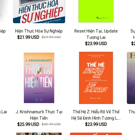
iệp
Hiện Thực Hóa Sự Nghiệp
Reset Hiện Tại, Update
Sự
$21.99 USD
$29.99 USD
Tương Lai
$23.99 USD
$
 Lai
J. Krishnamurti Thực Tại
Thế Hệ Z: Hiểu Rõ Về Thế
Thự
Hiện Tiền
Hệ Sẽ Định Hình Tương Lai
$25.99 USD
$35.99 USD
Của Doanh Nghiệp
$23.99 USD