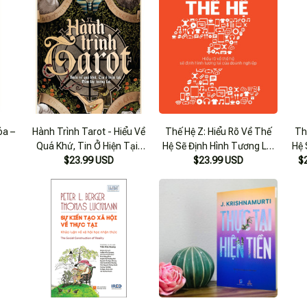
óa –
Hành Trình Tarot - Hiểu Về
Thế Hệ Z: Hiểu Rõ Về Thế
Th
Quá Khứ, Tin Ở Hiện Tại,
Hệ Sẽ Định Hình Tương Lai
Hệ 
Nắm Lấy Tương Lai
$23.99 USD
Của Doanh Nghiệp
$23.99 USD
$