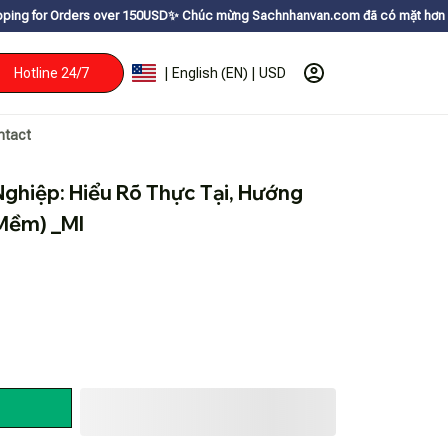
 over 150USDㅤ✨
Chúc mừng Sachnhanvan.com đã có mặt hơn 200 quốc gia như 
Hotline 24/7
| English (EN) | USD
ntact
ghiệp: Hiểu Rõ Thực Tại, Hướng 
 Mềm) _Ml