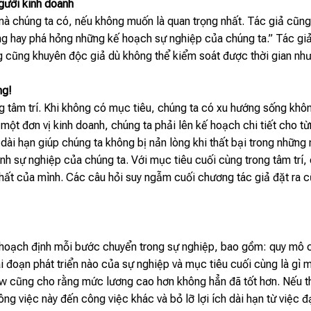
người kinh doanh
 mà chúng ta có, nếu không muốn là quan trọng nhất. Tác giả cũn
g hay phá hỏng những kế hoạch sự nghiệp của chúng ta.” Tác giả 
g cũng khuyên độc giả dù không thể kiểm soát được thời gian nhưn
ng!
ng tâm trí. Khi không có mục tiêu, chúng ta có xu hướng sống k
 một đơn vị kinh doanh, chúng ta phải lên kế hoạch chi tiết cho t
dài hạn giúp chúng ta không bị nản lòng khi thất bại trong những
rình sự nghiệp của chúng ta. Với mục tiêu cuối cùng trong tâm trí
hất của mình. Các câu hỏi suy ngẫm cuối chương tác giả đặt ra cũ
nh hoạch định mỗi bước chuyển trong sự nghiệp, bao gồm: quy mô c
giai đoạn phát triển nào của sự nghiệp và mục tiêu cuối cùng là g
w cũng cho rằng mức lương cao hơn không hẳn đã tốt hơn. Nếu th
công việc này đến công việc khác và bỏ lỡ lợi ích dài hạn từ việc