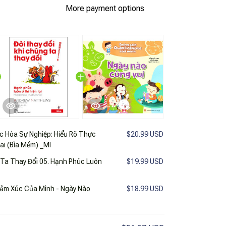
More payment options
c Hóa Sự Nghiệp: Hiểu Rõ Thực
$20.99 USD
ai (Bìa Mềm) _Ml
 Ta Thay Đổi 05. Hạnh Phúc Luôn
$19.99 USD
ảm Xúc Của Mình - Ngày Nào
$18.99 USD