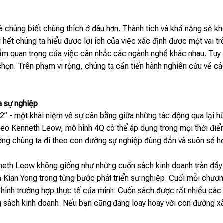
ng và chúng biết chúng thích ở đâu hơn. Thành tích và khả năng sẽ
hết chúng ta hiểu được lợi ích của việc xác định được một vai t
tầm quan trọng của việc cân nhắc các ngành nghề khác nhau. Tuy
chọn. Trên phạm vi rộng, chúng ta cần tiến hành nghiên cứu về 
a sự nghiệp
 2” - một khái niệm về sự cân bằng giữa những tác động qua lại h
heo Kenneth Leow, mô hình 4Q có thể áp dụng trong mọi thời điểm
ớng chúng ta đi theo con đường sự nghiệp đúng đắn và suôn sẻ h
neth Leow không giống như những cuốn sách kinh doanh tràn đầy
 Kian Yong trong từng bước phát triển sự nghiệp. Cuối mỗi chươn
hính trường hợp thực tế của mình. Cuốn sách được rất nhiều các d
 sách kinh doanh. Nếu bạn cũng đang loay hoay với con đường xâ