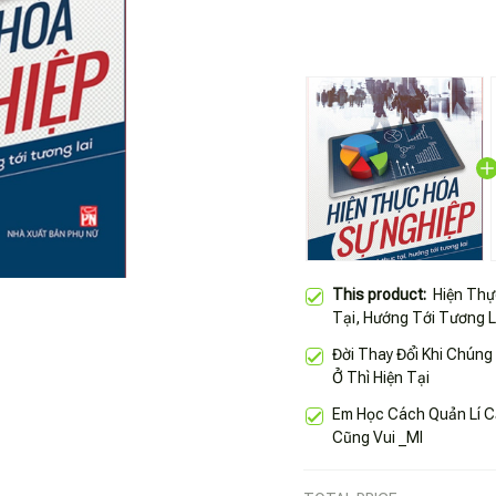
This product:
Hiện Thự
Tại, Hướng Tới Tương L
Đời Thay Đổi Khi Chúng
Ở Thì Hiện Tại
Em Học Cách Quản Lí C
Cũng Vui _Ml