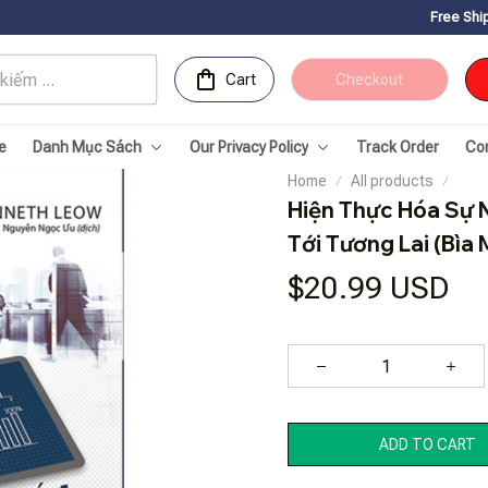
Free Shipping for Orders
Cart
Checkout
e
Danh Mục Sách
Our Privacy Policy
Track Order
Co
Home
All products
Hiện Thực Hóa Sự N
Tới Tương Lai (Bìa
$20.99 USD
ADD TO CART