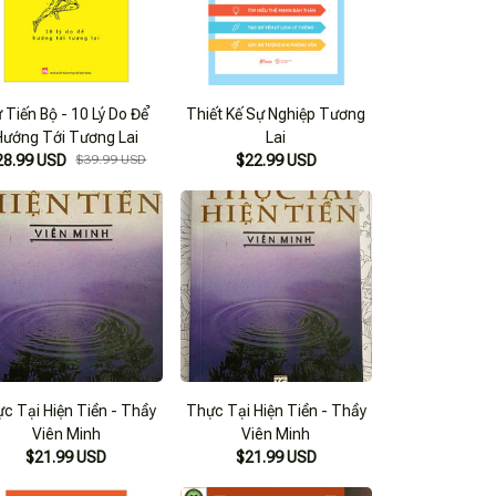
 Tiến Bộ - 10 Lý Do Để
Thiết Kế Sự Nghiệp Tương
Hướng Tới Tương Lai
Lai
28.99 USD
$39.99 USD
$22.99 USD
c Tại Hiện Tiền - Thầy
Thực Tại Hiện Tiền - Thầy
Viên Minh
Viên Minh
$21.99 USD
$21.99 USD