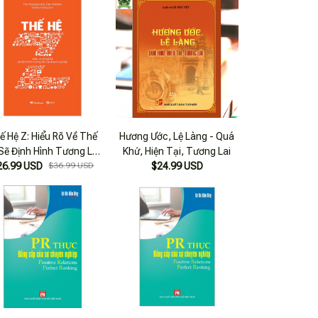
ế Hệ Z: Hiểu Rõ Về Thế
Hương Ước, Lệ Làng - Quá
Sẽ Định Hình Tương Lai
Khứ, Hiện Tại, Tương Lai
26.99 USD
Của Doanh Nghiệp
$36.99 USD
$24.99 USD