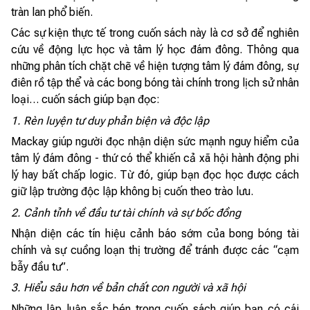
tràn lan phổ biến.
Các sự kiện thực tế trong cuốn sách này là cơ sở để nghiên
cứu về động lực học và tâm lý học đám đông. Thông qua
những phân tích chặt chẽ về hiện tượng tâm lý đám đông, sự
điên rồ tập thể và các bong bóng tài chính trong lịch sử nhân
loại… cuốn sách giúp bạn đọc:
1. Rèn luyện tư duy phản biện và độc lập
Mackay giúp người đọc nhận diện sức mạnh nguy hiểm của
tâm lý đám đông - thứ có thể khiến cả xã hội hành động phi
lý hay bất chấp logic. Từ đó, giúp bạn đọc học được cách
giữ lập trường độc lập không bị cuốn theo trào lưu.
2. Cảnh tỉnh về đầu tư tài chính và sự bốc đồng
Nhận diện các tín hiệu cảnh báo sớm của bong bóng tài
chính và sự cuồng loạn thị trường để tránh được các “cạm
bẫy đầu tư”.
3. Hiểu sâu hơn về bản chất con người và xã hội
Những lập luận sắc bén trong cuốn sách giúp bạn có cái