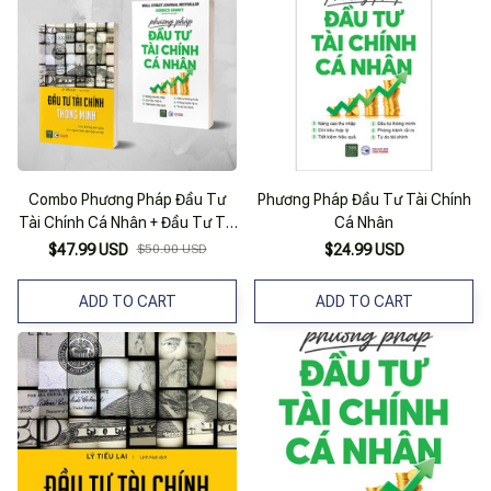
Combo Phương Pháp Đầu Tư
Phương Pháp Đầu Tư Tài Chính
Tài Chính Cá Nhân + Đầu Tư Tài
Cá Nhân
Chính Thông Minh
$47.99 USD
$50.00 USD
$24.99 USD
ADD TO CART
ADD TO CART