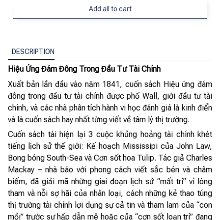
Add all to cart
DESCRIPTION
Hiệu Ứng Đám Đông Trong Đầu Tư Tài Chính
Xuất bản lần đầu vào năm 1841, cuốn sách Hiệu ứng đám
đông trong đầu tư tài chính được phố Wall, giới đầu tư tài
chính, và các nhà phân tích hành vi học đánh giá là kinh điển
và là cuốn sách hay nhất từng viết về tâm lý thị trường.
Cuốn sách tái hiện lại 3 cuộc khủng hoảng tài chính khét
tiếng lịch sử thế giới: Kế hoạch Mississipi của John Law,
Bong bóng South-Sea và Cơn sốt hoa Tulip. Tác giả Charles
Mackay – nhà báo với phong cách viết sắc bén và châm
biếm, đã giải mã những giai đoạn lịch sử “mất trí” vì lòng
tham và nỗi sợ hãi của nhân loại, cách những kẻ thao túng
thị trường tài chính lợi dụng sự cả tin và tham lam của “con
mồi” trước sự hấp dẫn mê hoặc của “cơn sốt loạn trí” đang