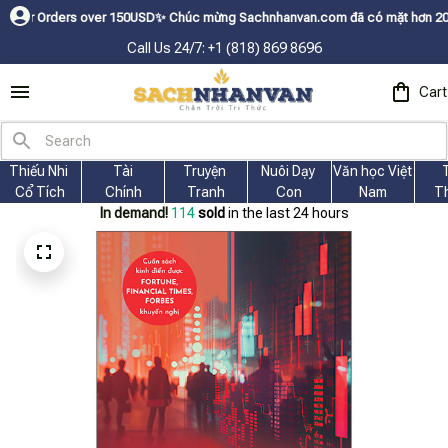
ers over 150USDㅤ✨
Chúc mừng Sachnhanvan.com đã có mặt hơn 200 quốc gia n
Call Us 24/7: +1 (818) 869 8696
Cart
Thiếu Nhi 
Tài
Truyện 
Nuôi Dạy 
Văn học Việt 
Cổ Tích
Chính
Tranh
Con
Nam
T
In demand!
116
sold
in the last 24 hours