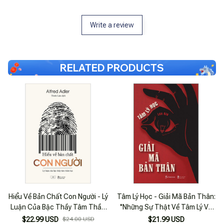
Write a review
RELATED PRODUCTS
Hiểu Về Bản Chất Con Người - Lý
Tâm Lý Học - Giải Mã Bản Thân:
Luận Của Bậc Thầy Tâm Thần
''Những Sự Thật Về Tâm Lý Và
Học
Bản Chất Của Con Người
$22.99 USD
$24.00 USD
$21.99 USD