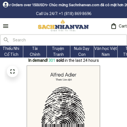
ers over 150USDㅤ✨
Chúc mừng Sachnhanvan.com đã có mặt hơn 200 quốc gia 
Call Us 24/7: +1 (818) 869 8696
Cart
Thiếu Nhi 
Tài
Truyện 
Nuôi Dạy 
Văn học Việt 
Cổ Tích
Chính
Tranh
Con
Nam
T
In demand!
304
sold
in the last 24 hours