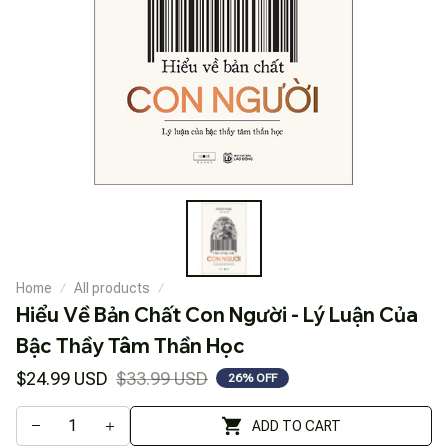
Home
All products
Hiểu Về Bản Chất Con Người - Lý Luận Của 
Bậc Thầy Tâm Thần Học
$24.99 USD
$33.99 USD
26% OFF
ADD TO CART