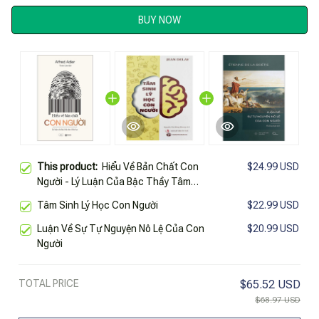
BUY NOW
This product:
Hiểu Về Bản Chất Con
$24.99 USD
Người - Lý Luận Của Bậc Thầy Tâm
Thần Học
Tâm Sinh Lý Học Con Người
$22.99 USD
Luận Về Sự Tự Nguyện Nô Lệ Của Con
$20.99 USD
Người
TOTAL PRICE
$65.52 USD
$68.97 USD