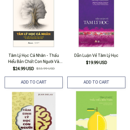
Tâm Lý Học Cá Nhân - Thấu
Dẫn Luận Về Tâm Lý Học
Hiểu Bản Chất Con Người Và
$19.99 USD
Sống Cuộc Đời Viên Mãn
$24.99 USD
$33.99 USD
ADD TO CART
ADD TO CART